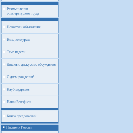
Размышления
о литературном труде
Новости и объявления
Блиц-конкурсы
Тема недели
Диалоги, дискуссии, обсуждения
С днем рождения!
Клуб мудрецов
Наши Бенефисы
Книга предложений
Писатели России