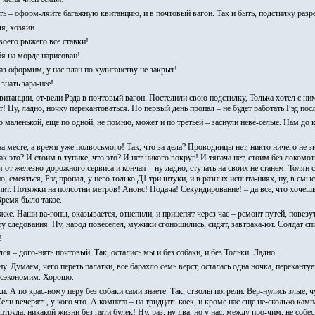
хать – оформ-ляйте багажную квитанцию, и в почтовый вагон. Так и быть, подстилку раз
ля, хозяин.
воего рыжего все ставки!
бя на морде нарисован!
аз оформим, у нас план по хулиганству не закрыт!
знать зара-нее!
итанции, от-вели Рэда в почтовый вагон. Постелили свою подстилку, Толька хотел с ним
! Ну, ладно, ночку перекантоваться. Но первый день пропал – не будет работать Рэд пос
о маленькой, еще по одной, не помню, может и по третьей – заснули неве-селые. Нам до к
а месте, а время уже полвосьмого! Так, что за дела? Проводницы нет, никто ничего не з
к это? И стоим в тупике, что это? И нет никого вокруг! И тягача нет, стоим без локомоти
я от железно-дорожного сервиса и кончая – ну ладно, стучать на своих не станем. Толян с
чно, смеяться, Рэд пропал, у него только Д1 три штуки, и в разных испыта-ниях, ну, в см
т. Потяжки на полсотни метров! Анонс! Подача! Секундирование! – да все, что хочешь.
Время было такое.
ке. Наши ва-гоны, оказывается, отцепили, и прицепят через час – ремонт путей, повезу
 следования. Ну, народ повеселел, мужики сгоношились, сидят, завтрака-ют. Солдат спи
!
ся – дого-нять почтовый. Так, остались мы и без собаки, и без Тольки. Ладно.
ну. Думаем, чего переть палатки, все барахло семь верст, осталась одна ночка, переканту
 сэкономим. Хорошо.
. А по крас-ному перу без собаки сами знаете. Так, стволы погрели. Вер-нулись злые, ч
ели вечерять, у кого что. А комната – на тридцать коек, и кроме нас еще не-сколько камп
труда, никакой жизни без пяти булек! Ну, раз, ну два, но у нас, между про-чим, не собе