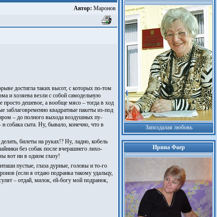
Автор:
Маронов
орыве достигла таких высот, с которых по-том
орма и хозяева везли с собой самодельную
е просто дешевое, а вообще мясо – тогда в ход
ые заблаговременно квадратные пакеты из-под
жиром – до полного выхода воздушных пу-
и собака сыта. Ну, бывало, конечно, что в
Запоздалая любовь
делать, билеты на руках!? Ну, ладно, кобель
Ирина Фаер
 чайники без собак после вчерашнего лихо-
мы вот ни в одном глазу!
онташи пустые, глаза дурные, головы и то-го
тронов (если я отдаю подранка такому удальцу,
 сулят – отдай, милок, ей-богу мой подранок,