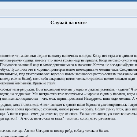
Случай на охоте
сковские ля-гашатники ездили на охоту на ночных поездах. Когда вся страна в едином п
возили ва-реную курицу, потому что эпоха грилей еще не пришла. Когда не было сухого к
 Покупался го-вяжий жир и самое дешевое мясо в магазине. Кстати, не все-гда найдешь н
ребуха. Туши-лось это в хорошо проветриваемом помещении не меньше часа. Сохраненн
кипяточ-ком, туда утютюкивалось варево и потом заливалось растоп-ленным говяжьим 
а ведь еще не было), само себя закрывает, потом только отрезаешь ножом сколько надо – 
етрезвой компанией. Врать не стану.
 собаки четы-ре ружья. Но в последний момент у одного сука запустовала, - куда ее? Что 
 подаче, на подранках. Мы всегда открытие пропускаем – нарочно сидим у палаток, когда
 нами мягко издеваются – что, мол, парни, проспали? Немудрено, пить надо меньше. А 
 родная, хоть в окоп лезь. А вот часикам к девяти наши бедолаги уже поправились, патр
нам самое время пройтись, с собачкой, можно ружья не брать. Полну сумку уток, да и па
ди. А наши герои – смех, да и только, где их спесь! Уж как сте-лятся, уж сколько налить
ра-щаться! – А что ж ты его сам не взял? – молчит, сопит, отво-рачивается.
все как все-гда. Ан нет. Сегодня на поезде рейд, собаку только в багаж.
у меня член семьи!