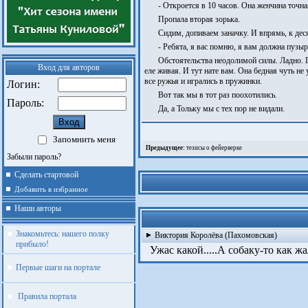
- Откроется в 10 часов. Она женчина точная,
Пропала вторая зорька.
Сидим, допиваем заначку. И впрямь, к деся
- Ребята, я вас помню, я вам должна пузырь
Обстоятельства неодолимой силы. Ладно. П
Вход для авторов
еле живая. И тут нате вам. Она бедная чуть не
все ружья и игрались в пружинки.
Логин:
Вот так мы в тот раз поохотились.
Пароль:
Да, а Тольку мы с тех пор не видали.
Запомнить меня
Предыдущее:
тезисы о фейерверке
Забыли пароль?
Сделать стартовой
Добавить в избранное
Наши авторы
Знакомьтесь: нашего полку
Виктория Королёва (Пахомовская)
прибыло!
Ужас какой.....А собаку-то как жа
Первые шаги на портале
Правила портала