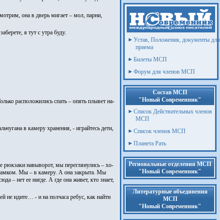
мотрим, она в дверь мигает – мол, парни,
аберете, я тут с утра буду.
Устав, Положения, документы для
приема
Билеты МСП
Форум для членов МСП
Состав МСП
"Новый Современник"
олько расположились спать – опять плывет на-
Список Действительных членов
МСП
льчугана в камеру хранения, - играйтесь дети,
Список членов МСП
Планета Рать
Региональные отделения МСП
се рюкзаки навыворот, мы переглянулись – хо-
"Новый Современник"
 замком. Мы – в камеру. А она закрыта. Мы
да – нет ее нигде. А где она живет, кто знает,
Литературные объединения
ней не идите… - и на полчаса ребус, как найти
МСП
"Новый Современник"