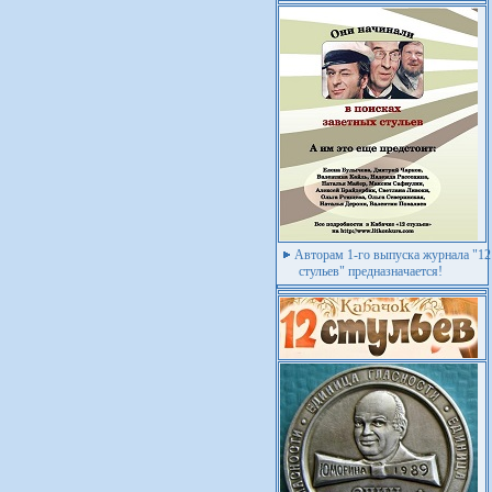
Авторам 1-го выпуска журнала "12
стульев" предназначается!