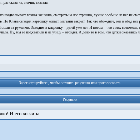
 раз сказа-ла, значит, сказала.
ти подвали-вает точная женчина, смотреть на нее страшно, лучше вооб-ще на нее не смо
. Но Клава сегодня картошку копает, магазин закрыт. Так что обождите, она в обед все р
ошли за ружьями. Заходим в кладовку – детей уже нет. И потом – что с них возьмешь, ма
 упала. Ну, мы ее подхватили и на улицу – отойдет. А дело то в том, что детки оказалис
Зарегистрируйтесь, чтобы оставить рецензию или проголосовать.
Рецензии
лко! И его хозяина.