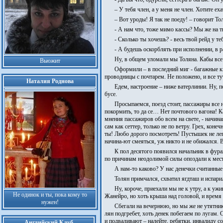
– У тебя член, а у меня не член. Хотите е
– Вот уроды! Я так не поеду! – говорит То
- А нам что, тоже мимо кассы? Мы же на т
- Сколько ты хочешь? - весь твой рейд у те
- А будешь оскорблять при исполнении, в р
Ну, в общем уломали мы Толяна. Кабы все 
Вьюжит
Оформили – в последний миг - багажные кв
проводницы с почтарем. Не положено, и все тут
Наталия Роднова
Едем, настроение – ниже ватерлинии. Ну, п
бусе.
Просыпаемся, поезд стоит, пассажиры все н
покормить, то да се… Нет почтового вагона! Ка
мнения пассажиров обо всем на свете, - начина
сам как сеттер, только не по ветру. Грех, коне
ты! Любо дорого посмотреть! Пустышек не лепи
начина-ют смеяться, уж никто и не обижался. 
К пол десятого появился начальник в фураж
по причинам неодолимой силы опоздали к месту
А нам-то каково? У нас денечки считанные
Толян примчался, схватил ягдташ и испарил
Ну, короче, приехали мы не к утру, а к ужи
Не одинок и ты, пока кому то
Жанейро, но хоть крыша над головой, и время
нужен!
Сбегали на вечернюю, но мы же не утятники
лян подгребет, хоть денек побегаем по лугам. С
и подваливают – налейте, ребятки, инвалиду соц
Английский Клуб