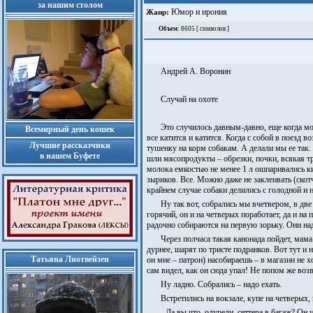
за нашим столом
Юмор и ирония
Жанр:
Объем
: 8605 [ символов ]
Андрей А. Воронин
Случай на охоте
Это случилось давным-давно, еще когда мо
Всемирный день кошек
все катится и катится. Когда с собой в поезд 
Лучшие рассказчики
тушенку на корм собакам. А делали мы ее так.
в нашем Буфете
шли мясопродукты – обрезки, почки, всякая т
молока емкостью не менее 1 л ошпаривались 
зыриков. Все. Можно даже не заклеивать (скотч
крайнем случае собаки делились с голодной и н
Ну так вот, собрались мы вчетвером, в две
горячий, он и на четверых поработает, да и на
радочно собираются на первую зорьку. Они над
Через полчаса такая канонада пойдет, мама
дурнее, шарят по тристе подранков. Вот тут и 
Татьяна Лиотвейзен
он мне – патрон) насобираешь – в магазин не хо
сам видел, как он сюда упал! Не попом же возв
Ну ладно. Собрались – надо ехать.
Встретились на вокзале, купе на четверых, 
- Да вы что, одурели, сеттера в багаж? Он 