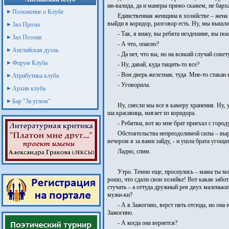
ин-валида, да и манеры прямо скажем, не барха
Положение о Клубе
Единственная женщина в хозяйстве – жена с
выйди в коридор, разговор есть. Ну, мы вышли
Зал Прозы
- Так, я вижу, вы ребята нездешние, вы поа
Зал Поэзии
- А что, опасно?
Английская дуэль
- Да нет, что вы, но на всякий случай совет
Форум Клуба
- Ну, давай, куда тащить-то все?
- Вон дверь железная, туда. Мне-то стакан
Атрибутика клуба
- Уговорила.
Архив клуба
Бар "За углом"
Ну, снесли мы все в камеру хранения. Ну,
ша красавица, мигает из коридора.
- Ребятки, вот ко мне брат приехал с город
Обстоятельства непреодолимой силы – выруч
вечером я за вами зайду, - и ушла брата угоща
Ладно, спим.
Утро. Темно еще, проснулись – мама ты мо
рошо, что сдали свои хозяйке! Вот какая забо
стучать – а оттуда дружный рев двух маленьких 
мужи-ки?
- А в Зажогино, верст пять отсюда, но она н
Зажогино.
- А когда она вернется?