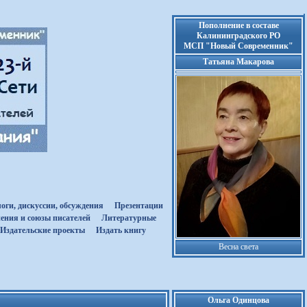
Пополнение в составе
Калининградского РО
МСП "Новый Современник"
Татьяна Макарова
оги, дискуссии, обсуждения
Презентации
ения и союзы писателей
Литературные
Издательские проекты
Издать книгу
Весна света
Ольга Одинцова