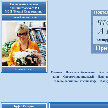
Пополнение в составе
Калининградского РО
МСП "Новый Современник"
Елена Соломатина
Лунные сережки
Главная
Новости и объявления
Кругл
книг
Cправочник писателей
Наши п
салоны, гостинные, студии, кафе
Kонк
Буфет. Истории