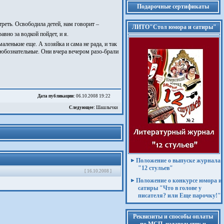
Подарочные сертификаты
треть. Освободила детей, нам говорит –
ЛИТО"Стол юмора и сатиры"
авно за водкой пойдет, и я.
ленькие еще. А хозяйка и сама не рада, и так
ь любознательные. Они вчера вечером разо-брали
Дата публикации:
06.10.2008 19:22
Следующее:
Шашлычки
Положение о выпуске журнала
"12 стульев"
[ 16.10.2008 ]
Положение о конкурсе юмора и
сатиры "Что в голове у
писателя? или Еще парочку!"
Реквизиты и способы оплаты