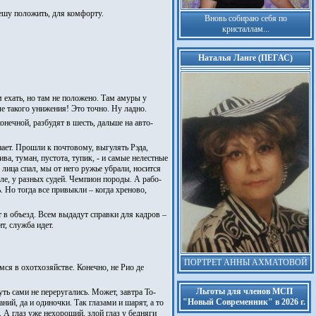
решу положить, для комфорту.
Вновь собираю себя по
кристаллам...
Наталья Ланге (ПЕГАС)
 ехать, но там не положено. Там амуры у
ле такого унижения! Это точно. Ну ладно.
онечной, разбудят в шесть, дальше на авто-
нает. Прошли к почтовому, выгулять Рэда,
ва, туман, пустота, тупик, - и самые нелестные
 лица спал, мы от него ружье убрали, носится
ысле, у разных судей. Чемпион породы. А рабо-
 Но тогда все привыкли – когда хреново,
т в объезд. Всем выдадут справки для кадров –
т, служба идет.
ПОРТРЕТ АННЫ АХМАТОВОЙ
емся в охотхозяйстве. Конечно, не Рио де
Льготы для членов МСП
уть сами не переругались. Может, завтра То-
"Новый Современник" в 2026 г.
аний, да и одиночки. Так глазами и шарят, а то
с. А глаз уже нехороший, злой глаз у бедняги