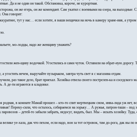
тные. Да и не один он такой. Обстановка, короче, не курортная.
торожа, он же егерь, он же комендант. Сам укатил с военными на озера, на выходные. С
. Она говорит:
ккуратнее, тут у нас… если хотите, я ваши вещички на ночь в камеру хране-ния, а утром з
ую.
 нальете, мо-лодцы, надо же женщину уважить?
 угостили жен-щину водочкой. Угостились и сами чуток. Оставили на обрат-ную дорогу. Т
у, а угостить нечем, выручайте пузырьком, завтра чуть свет я с магазина отдам.
или, раз такое дело, брат приехал. Хозяйка отвела своего пострелен-ка и соседского ма
ть. А де-ти играются в кладовке.
я родная, в комнате Мамай прошел – кто-то спит мертвецким сном, инва-лида уж нет, в
тливая! Переку-сили, что осталось, собираемся на зорьку… А ружья, патрон-таши – под
паровозов – детей-то забыли забрать, недосуг, видать, был. Мы – искать хозяйку. Туда, сю
а велике уе-хала, дак что пехом, если надо, вон за тот островок, там до-рога, дак вы по 