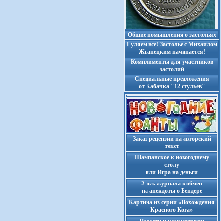
Общие помышления о застольях
Гуляем все! Застолье с Михаилом
Жванецким начинается!
Комплименты для участников
застолий
Cпециальные предложения
от Кабачка "12 стульев"
Заказ рецензии на авторский
текст
Шампанское к новогоднему
столу
или Игра на деньги
2 экз. журнала в обмен
на анекдоты о Бендере
Картина из серии «Похождения
Красного Кота»