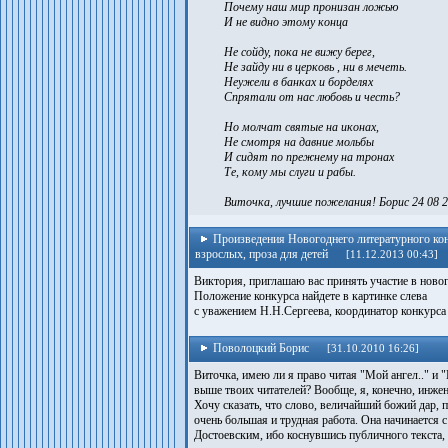
Почему наш мир пронизан ложью
И не видно этому конца
Не сойду, пока не вижу берег,
Не зайду ни в церковь , ни в мечеть.
Неужели в банках и борделях
Спрятали от нас любовь и честь?
Но молчат святые на иконах,
Не смотря на давние мольбы
И сидят по прежнему на тронах
Те, кому мы слуги и рабы.
Виточка, лучшие пожелания! Борис 24 08 
Произведения Новогоднего литературного кон
взрослых, проза для детей
[11.12.2013 00:43]
Виктория, приглашаю вас принять участие в ново
Положение конкурса найдете в картинке слева
с уважением Н.Н.Сергеева, координатор конкурса
Поволоцкий Борис
[31.10.2010 16:26]
Виточка, имею ли я право читая "Мой ангел.." и 
выше твоих читателей? Вообще, я, конечно, инжене
Хочу сказать, что слово, величайший божий дар, 
очень большая и трудная работа. Она начинается
Достоевским, ибо коснувшись публичного текста,