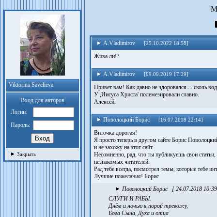
М
A.Vladimirov
[25.10.2022 18:58]
Жива ли!?
A.Vladimirov
[09.09.2019 17:29]
Viktorina Savelieva
Привет вам! Как давно не здоровался.....сколь вод
У ,Иисуса Христа' полемезировали славно.
Вход для авторов
Алексей.
Логин:
Поволоцкий Борис
[16.07.2018 22:14]
Пароль:
Виточка дорогая!
Я просто теперь в другом сайте Борис Поволоцки
и не захожу на этот сайт.
Несомненно, рад, что ты публикуешь свои статьи, 
Закрыть
незнакомых читателей.
Рад тебе всегда, посмотрел темы, которые тебе ин
Лучшие пожелания! Борис
Поволоцкий Борис
[ 24.07.2018 10:39
СЛУГИ И РАБЫ.
Днём и ночью я порой тревожу,
Бога Сына, Духа и отца