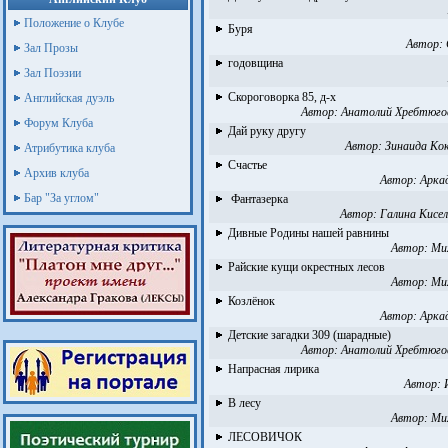
Положение о Клубе
Буря
Автор:
Зал Прозы
годовщина
Зал Поэзии
Скороговорка 85, д-х
Английская дуэль
Автор:
Анатолий Хребтюго
Форум Клуба
Дай руку другу
Автор:
Зинаида Кок
Атрибутика клуба
Счастье
Архив клуба
Автор:
Арка
Бар "За углом"
Фантазерка
Автор:
Галина Кисел
Дивные Родины нашей равнины
Автор:
Ми
Райские кущи окрестных лесов
Автор:
Ми
Козлёнок
Автор:
Арка
Детские загадки 309 (шарадные)
Автор:
Анатолий Хребтюго
Напрасная лирика
Автор:
В лесу
Автор:
Ми
ЛЕСОВИЧОК