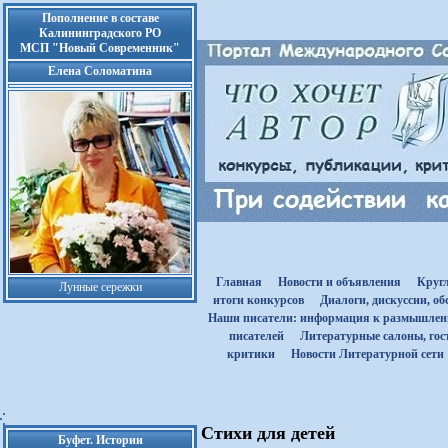
Пополнение в составе
Калининградского РО
МСП "Новый Современник"
Елена Соломатина
Главная
Новости и объявления
Круг
Лунные сережки
итоги конкурсов
Диалоги, дискуссии, о
Наши писатели: информация к размышле
писателей
Литературные салоны, гост
критики
Новости Литературной сети
Стихи для детей
Буфет. Истории