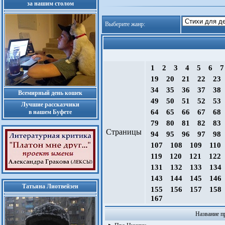
за нашим столом
Выберите жанр:
1
2
3
4
5
6
19
20
21
22
23
34
35
36
37
38
Всемирный день кошек
49
50
51
52
53
Лучшие рассказчики
64
65
66
67
68
в нашем Буфете
79
80
81
82
83
Страницы
94
95
96
97
98
107
108
109
110
119
120
121
122
131
132
133
134
143
144
145
146
Татьяна Лиотвейзен
155
156
157
158
167
Название п