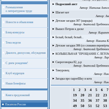
Подросший аист
Размышления
Автор:
Наталья Алексе
о литературном труде
Шагает кот
Автор:
Ан
Детские загадки 307 (шарады)
Новости и объявления
Автор:
Анатолий Хребтюго
Вышел Петров к доске
Блиц-конкурсы
Автор:
Карапет
Белый, белый, белый...
Автор:
Никита К
Тема недели
Детские загадки 306 (со словами-перевёрт
Автор:
Анатолий Хребтюго
Диалоги, дискуссии, обсуждения
КОЛЫБЕЛЬНАЯ "ПРОЩАНИЕ С ЛЕТО
Автор:
Лар
Скороговорка 82, д-р
С днем рождения!
Автор:
Анатолий Хребтюго
Тимуровец
Клуб мудрецов
Автор:
Ник
Загадка про сыроеШку и кота
Автор:
Ник
Наши Бенефисы
1
2
3
4
5
6
19
20
21
22
23
Книга предложений
34
35
36
37
38
Писатели России
49
50
51
52
53