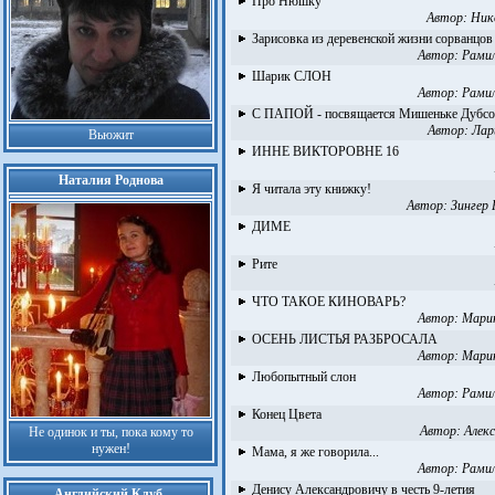
Про Нюшку
Автор:
Ник
Зарисовка из деревенской жизни сорванцов
Автор:
Рами
Шарик СЛОН
Автор:
Рами
С ПАПОЙ - посвящается Мишеньке Дубсо
Автор:
Лар
Вьюжит
ИННЕ ВИКТОРОВНЕ 16
Наталия Роднова
Я читала эту книжку!
Автор:
Зингер Р
ДИМЕ
Рите
ЧТО ТАКОЕ КИНОВАРЬ?
Автор:
Мари
ОСЕНЬ ЛИСТЬЯ РАЗБРОСАЛА
Автор:
Мари
Любопытный слон
Автор:
Рами
Конец Цвета
Автор:
Алек
Не одинок и ты, пока кому то
нужен!
Мама, я же говорила...
Автор:
Рами
Денису Александровичу в честь 9-летия
Английский Клуб