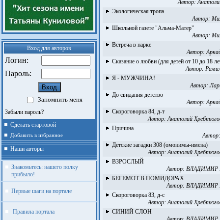
Автор:
Анатоли
Экологическая тропа
Автор:
Ми
Школьной газете "Альма-Матер"
Автор:
Ми
Встреча в парке
Вход для авторов
Автор:
Арка
Логин:
Сказание о любви (для детей от 10 до 18 ле
Автор:
Рами
Пароль:
Я - МУЖЧИНА!
Автор:
Лар
До свидания детство
Запомнить меня
Автор:
Арка
Скороговорка 84, д-т
Забыли пароль?
Автор:
Анатолий Хребтюго
Сделать стартовой
Причина
Автор
Добавить в избранное
Детские загадки 308 (омонимы-имена)
Наши авторы
Автор:
Анатолий Хребтюго
ВЗРОСЛЫЙ
Знакомьтесь: нашего полку
Автор:
ВЛАДИМИР
прибыло!
БЕГЕМОТ В ПОМИДОРАХ
Автор:
ВЛАДИМИР
Первые шаги на портале
Скороговорка 83, д-с
Автор:
Анатолий Хребтюго
Правила портала
СИНИЙ СЛОН
Автор:
ВЛАДИМИР