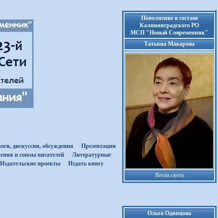
Пополнение в составе
Калининградского РО
МСП "Новый Современник"
Татьяна Макарова
оги, дискуссии, обсуждения
Презентации
ения и союзы писателей
Литературные
Издательские проекты
Издать книгу
Весна света
Ольга Одинцова