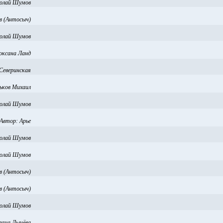
олай Шумов
в (Антосыч)
олай Шумов
оксана Ланд
Северинская
ьков Михаил
олай Шумов
Автор:
Арье
олай Шумов
олай Шумов
в (Антосыч)
в (Антосыч)
олай Шумов
лана Лычёва