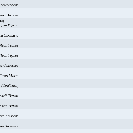
Колмогорова
лай Вуколов
а).
рий Юркий
на Сюткина
Иван Тернов
Иван Тернов
я Соловьёва
Павел Мухин
 (Семёнова)
олай Шумов
олай Шумов
ена Крылова
лав Пионтек