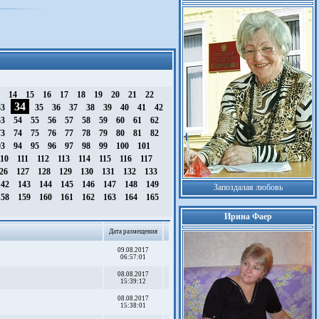
3
14
15
16
17
18
19
20
21
22
34
33
35
36
37
38
39
40
41
42
53
54
55
56
57
58
59
60
61
62
73
74
75
76
77
78
79
80
81
82
93
94
95
96
97
98
99
100
101
10
111
112
113
114
115
116
117
26
127
128
129
130
131
132
133
42
143
144
145
146
147
148
149
Запоздалая любовь
58
159
160
161
162
163
164
165
Ирина Фаер
Дата размещения
09.08.2017
06:57:01
08.08.2017
15:39:12
08.08.2017
15:38:01