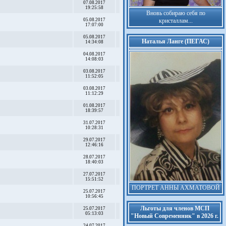
07.08.2017
19:25:58
Вновь собираю себя по
05.08.2017
кристаллам...
17:07:00
05.08.2017
Наталья Ланге (ПЕГАС)
14:34:08
04.08.2017
14:08:03
03.08.2017
11:52:05
03.08.2017
11:12:29
01.08.2017
18:39:57
31.07.2017
10:28:31
29.07.2017
12:46:16
28.07.2017
18:40:03
27.07.2017
15:51:52
ПОРТРЕТ АННЫ АХМАТОВОЙ
25.07.2017
10:56:45
Льготы для членов МСП
25.07.2017
05:13:03
"Новый Современник" в 2026 г.
24.07.2017