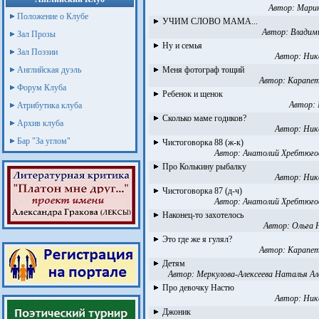
Автор:
Марин
Положение о Клубе
УЧИМ СЛОВО МАМА...
Автор:
Владим
Зал Прозы
Ну и семья
Зал Поэзии
Автор:
Ник
Английская дуэль
Меня фотограф тощий
Автор:
Карапет
Форум Клуба
Ребенок и щенок
Автор:
Атрибутика клуба
Сколько маме годиков?
Архив клуба
Автор:
Ник
Бар "За углом"
Чистоговорка 88 (ж-к)
Автор:
Анатолий Хребтюго
Про Колькину рыбалку
Автор:
Ник
Чистоговорка 87 (д-ч)
Автор:
Анатолий Хребтюго
Наконец-то захотелось
Автор:
Ольга 
Это где же я гулял?
Автор:
Карапет
Детям
Автор:
Меркулова-Алексеева Наталья Ал
Про девочку Настю
Автор:
Ник
Джоник