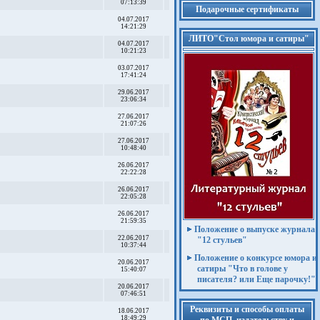
07:13:39
Подарочные сертификаты
04.07.2017
14:21:29
ЛИТО"Стол юмора и сатиры"
04.07.2017
10:21:23
03.07.2017
17:41:24
29.06.2017
23:06:34
27.06.2017
21:07:26
27.06.2017
10:48:40
26.06.2017
22:22:28
26.06.2017
22:05:28
26.06.2017
21:59:35
Положение о выпуске журнала
22.06.2017
"12 стульев"
10:37:44
Положение о конкурсе юмора и
20.06.2017
сатиры "Что в голове у
15:40:07
писателя? или Еще парочку!"
20.06.2017
07:46:51
Реквизиты и способы оплаты
18.06.2017
18:49:29