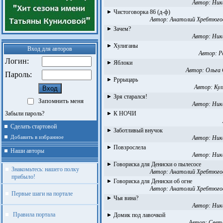
Автор:
Ник
Чистоговорка 86 (д-ф)
Автор:
Анатолий Хребтюго
Зачем?
Автор:
Ник
Хулиганы
Вход для авторов
Автор:
Р
Логин:
Яблоки
Автор:
Ольга 
Пароль:
Рррыцарь
Автор:
Кул
Зря старался!
Запомнить меня
Автор:
Ник
Забыли пароль?
К НОЧИ
Сделать стартовой
Заботливый внучок
Добавить в избранное
Автор:
Ник
Повзрослела
Наши авторы
Автор:
Ник
Говориска для Дениски о пылесосе
Знакомьтесь: нашего полку
Автор:
Анатолий Хребтюго
прибыло!
Говориска для Дениски об огне
Автор:
Анатолий Хребтюго
Первые шаги на портале
Чья вина?
Автор:
Ник
Правила портала
Домик под лавочкой
Автор:
Свет