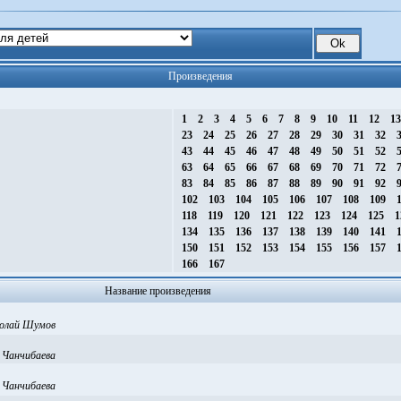
Произведения
1
2
3
4
5
6
7
8
9
10
11
12
1
23
24
25
26
27
28
29
30
31
32
43
44
45
46
47
48
49
50
51
52
63
64
65
66
67
68
69
70
71
72
83
84
85
86
87
88
89
90
91
92
102
103
104
105
106
107
108
109
1
118
119
120
121
122
123
124
125
1
134
135
136
137
138
139
140
141
1
150
151
152
153
154
155
156
157
1
166
167
Название произведения
олай Шумов
 Чанчибаева
 Чанчибаева