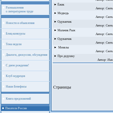
Ёжик
Размышления
Автор:
Свет
о литературном труде
Медведь
Автор:
Свет
Одуванчик
Новости и объявления
Автор:
Свет
Мальчик Рыж
Блиц-конкурсы
Автор:
Свет
Одуванчик
Автор:
Свет
Тема недели
Менялы
Автор:
Свет
Диалоги, дискуссии, обсуждения
Про дедушку
Автор:
Ник
С днем рождения!
Клуб мудрецов
Наши Бенефисы
Страницы
Книга предложений
Писатели России