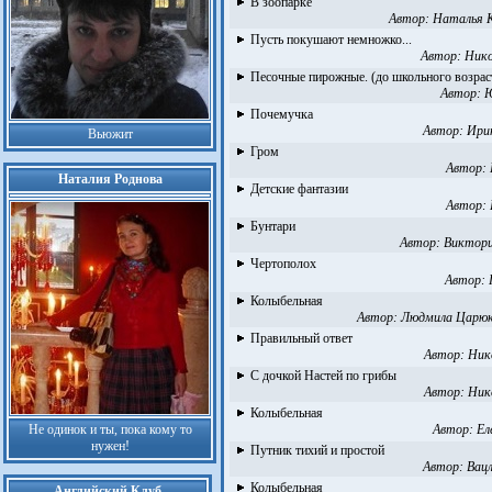
В зоопарке
Автор:
Наталья 
Пусть покушают немножко...
Автор:
Нико
Песочные пирожные. (до школьного возраст
Автор:
Ю
Почемучка
Автор:
Ири
Вьюжит
Гром
Автор:
Наталия Роднова
Детские фантазии
Автор:
Бунтари
Автор:
Виктори
Чертополох
Автор:
Колыбельная
Автор:
Людмила Царюк
Правильный ответ
Автор:
Ник
С дочкой Настей по грибы
Автор:
Ник
Колыбельная
Не одинок и ты, пока кому то
Автор:
Ел
нужен!
Путник тихий и простой
Автор:
Вац
Колыбельная
Английский Клуб