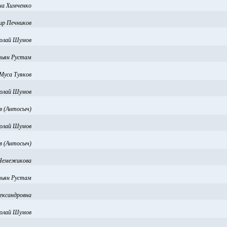
а Химченко
ир Печников
олай Шумов
ьян Рустам
Муса Туяков
олай Шумов
в (Антосыч)
олай Шумов
в (Антосыч)
Немежикова
ьян Рустам
ександровна
олай Шумов