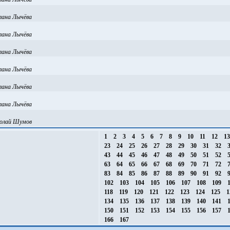
лана Лычёва
лана Лычёва
лана Лычёва
лана Лычёва
лана Лычёва
лана Лычёва
олай Шумов
1
2
3
4
5
6
7
8
9
10
11
12
1
23
24
25
26
27
28
29
30
31
32
43
44
45
46
47
48
49
50
51
52
63
64
65
66
67
68
69
70
71
72
83
84
85
86
87
88
89
90
91
92
102
103
104
105
106
107
108
109
1
118
119
120
121
122
123
124
125
1
134
135
136
137
138
139
140
141
1
150
151
152
153
154
155
156
157
1
166
167