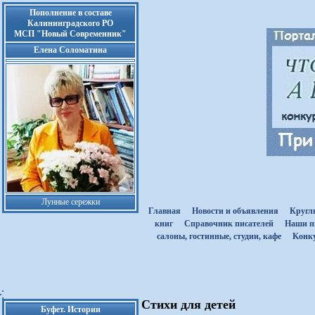
Пополнение в составе
Калининградского РО
МСП "Новый Современник"
Елена Соломатина
Лунные сережки
Главная
Новости и объявления
Кругл
книг
Cправочник писателей
Наши п
салоны, гостинные, студии, кафе
Kонк
Стихи для детей
Буфет. Истории