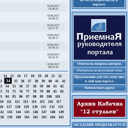
по МСП, издательству и
порталу
18.06.2017
18:48:55
18.06.2017
18:48:22
18.06.2017
18:47:47
18.06.2017
18:46:57
18.06.2017
18:46:13
18.06.2017
18:45:37
Ответы на вопросы авторов.
18.06.2017
08:05:02
Материалы на актуальные темы
3
14
15
16
17
18
19
20
21
22
Предложения для тех, кому мил
34
33
35
36
37
38
39
40
41
42
и люб наш портал.
53
54
55
56
57
58
59
60
61
62
Контактные адреса
73
74
75
76
77
78
79
80
81
82
93
94
95
96
97
98
99
100
101
10
111
112
113
114
115
116
117
26
127
128
129
130
131
132
133
42
143
144
145
146
147
148
149
58
159
160
161
162
163
164
165
ЗАСЕДАНИЕ ПРОДОЛЖАЕТСЯ!