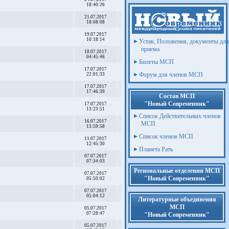
18:40:26
21.07.2017
18:08:08
19.07.2017
10:18:14
Устав, Положения, документы для
приема
18.07.2017
04:45:46
Билеты МСП
17.07.2017
Форум для членов МСП
22:01:33
17.07.2017
17:46:39
Состав МСП
"Новый Современник"
17.07.2017
13:23:51
Список Действительных членов
16.07.2017
МСП
13:59:58
Список членов МСП
11.07.2017
12:45:30
Планета Рать
07.07.2017
07:34:03
Региональные отделения МСП
07.07.2017
"Новый Современник"
05:50:02
07.07.2017
05:04:12
Литературные объединения
МСП
05.07.2017
07:28:47
"Новый Современник"
05.07.2017