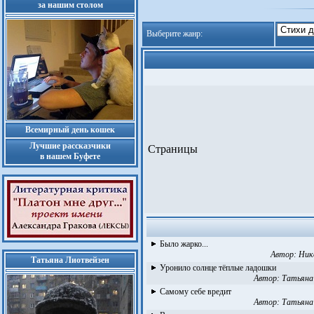
за нашим столом
Выберите жанр:
Всемирный день кошек
Лучшие рассказчики
Страницы
в нашем Буфете
Было жарко...
Автор:
Ник
Татьяна Лиотвейзен
Уронило солнце тёплые ладошки
Автор:
Татьяна
Самому себе вредит
Автор:
Татьяна