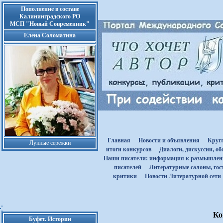
Пополнение в составе
Калининградского РО
МСП "Новый Современник"
Елена Соломатина
Главная
Новости и объявления
Круг
Лунные сережки
итоги конкурсов
Диалоги, дискуссии, о
Наши писатели: информация к размышле
писателей
Литературные салоны, гост
критики
Новости Литературной сети
Ко
Буфет. Истории