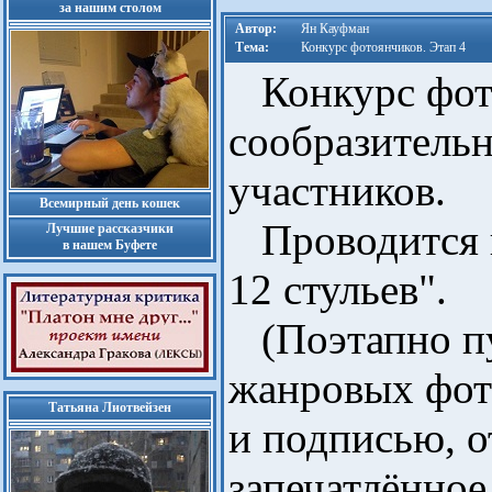
за нашим столом
Автор:
Ян Кауфман
Тема:
Конкурс фотоянчиков. Этап 4
Конкурс фото
сообразительн
участников.
Всемирный день кошек
Проводится п
Лучшие рассказчики
в нашем Буфете
12 стульев".
(Поэтапно пу
жанровых фот
Татьяна Лиотвейзен
и подписью, 
запечатлённое