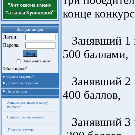
конце конкурс
Вход для авторов
Занявший 1 м
Логин:
Пароль:
500 баллами,
Запомнить меня
Забыли пароль?
Сделать стартовой
Занявший 2 м
Добавить в избранное
400 баллов,
Наши авторы
Знакомьтесь: нашего полку
прибыло!
Первые шаги на портале
Занявший 3 м
Правила портала