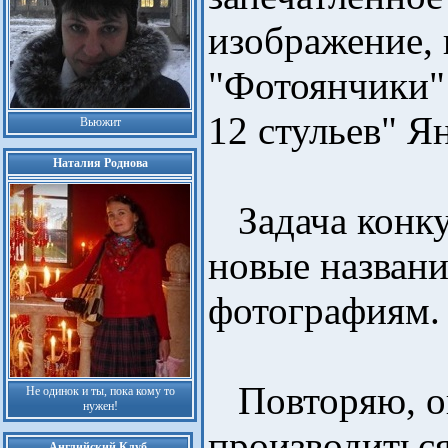
изображение, 
"Фотоянчики" 
12 стульев" Я
Вьюжит
Наталия Роднова
Задача конку
новые названи
фотографиям.
Повторяю, оц
Не одинок и ты, пока кому то
нужен!
производиться
Английский Клуб