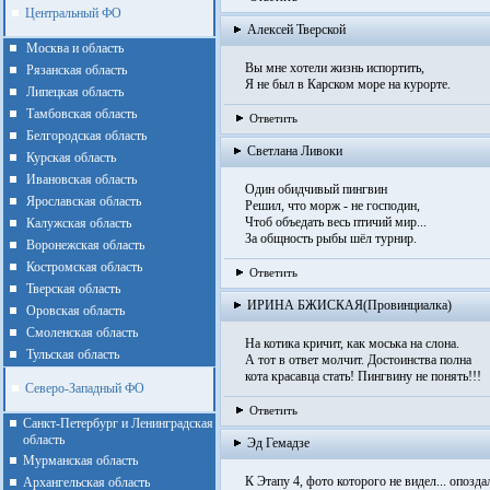
Центральный ФО
Алексей Тверской
Москва и область
Вы мне хотели жизнь испортить,
Рязанская область
Я не был в Карском море на курорте.
Липецкая область
Тамбовская область
Ответить
Белгородская область
Светлана Ливоки
Курская область
Ивановская область
Один обидчивый пингвин
Ярославская область
Решил, что морж - не господин,
Чтоб объедать весь птичий мир...
Калужская область
За общность рыбы шёл турнир.
Воронежская область
Костромская область
Ответить
Тверская область
ИРИНА БЖИСКАЯ(Провинциалка)
Оровская область
Смоленская область
На котика кричит, как моська на слона.
Тульская область
А тот в ответ молчит. Достоинства полна
кота красавца стать! Пингвину не понять!!!
Северо-Западный ФО
Ответить
Санкт-Петербург и Ленинградская
область
Эд Гемадзе
Мурманская область
К Этапу 4, фото которого не видел... опоздал.
Архангельская область