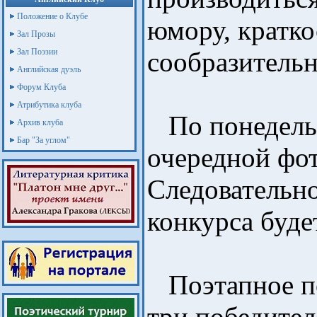
Положение о Клубе
юмору, кратко
Зал Прозы
Зал Поэзии
сообразительн
Английская дуэль
Форум Клуба
Атрибутика клуба
По понедельн
Архив клуба
Бар "За углом"
очередной фо
Следовательн
конкурса буде
Поэтапное по
три победител