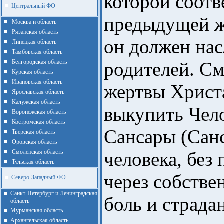
которой соотв
Центральный ФО
предыдущей жи
Москва и область
Рязанская область
он должен нас
Липецкая область
Тамбовская область
Белгородская область
родителей. С
Курская область
Ивановская область
жертвы Христа
Ярославская область
Калужская область
выкупить Чело
Воронежская область
Костромская область
Сансары (Сан
Тверская область
Оровская область
Смоленская область
человека, без
Тульская область
через собстве
Северо-Западный ФО
Санкт-Петербург и Ленинградская
боль и страда
область
Мурманская область
Архангельская область