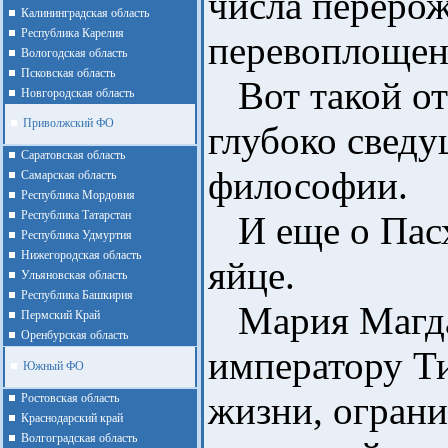
числа переро
Калининградская область
Республика Карелия
перевоплощени
Вологодская область
Псковская область
Вот такой отв
Новгородская область
Приволжский ФО
глубоко сведу
Cаратовская область
философии.
Cамарская область
Республика Мордовия
Республика Татарстан
И еще о Пасх
Республика Удмуртия
Нижегородская область
яйце.
Ульяновская область
Республика Башкирия
Мария Магдал
Пермский Край
Оренбурская область
императору Т
Южный ФО
жизни, огран
Ростовская область
Краснодарский край
Волгоградская область