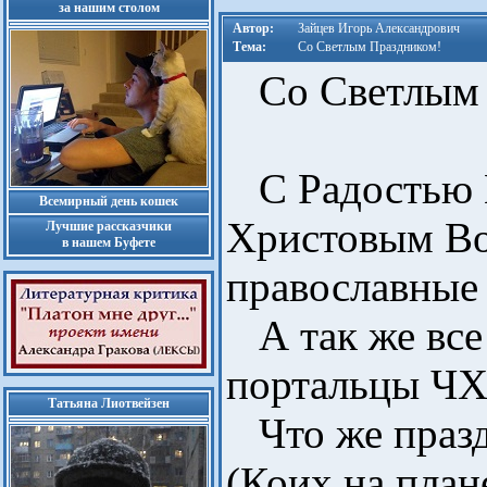
за нашим столом
Автор:
Зайцев Игорь Александрович
Тема:
Со Светлым Праздником!
Со Светлым 
С Радостью 
Всемирный день кошек
Христовым Во
Лучшие рассказчики
в нашем Буфете
православные
А так же все
портальцы Ч
Татьяна Лиотвейзен
Что же празд
(Коих на план