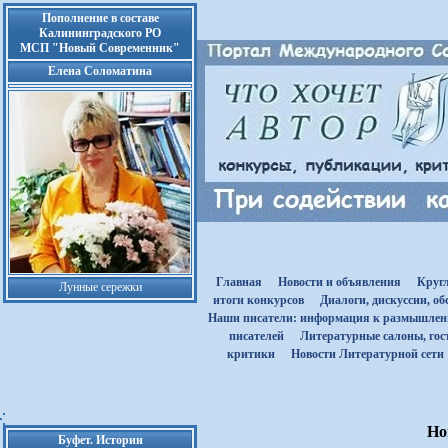
Пополнение в составе
Калининградского РО
МСП "Новый Современник"
Елена Соломатина
Главная
Новости и объявления
Круг
Лунные сережки
итоги конкурсов
Диалоги, дискуссии, о
Наши писатели: информация к размышле
писателей
Литературные салоны, гост
критики
Новости Литературной сети
Но
Буфет. Истории