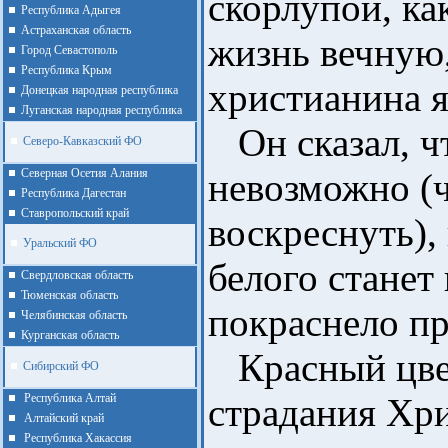
скорлупой, ка
Республика Адыгея
Астраханская область
жизнь вечную,
Город Севастополь
Республика Крым
христианина я
Донецкая народная республика
Луганская народная республика
Он сказал, чт
Северо-Кавказский ФО
Северная Осетия Алания
невозможно (
Республика Дагестан
Ставропольский край
воскреснуть), 
Уральский ФО
белого станет
Cвердловская область
Тюменская область
покраснело пр
Челябинская область
Курганская область
Красный цвет
Сибирский ФО
Республика Алтай
страдания Хри
Алтайcкий край
Республика Хакассия