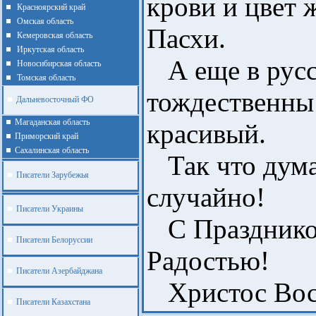
крови и цвет 
Красноярский край
Омская область
Пасхи.
Кемеровская область
Иркутская область
А еще в русс
Новосибирская область
Томская область
тождественны 
Дальневосточный ФО
Магаданская область
красивый.
Приморский край
Cахалинская область
Так что думаю
Писатели Зарубежья
случайно!
Писатели Украины
С Праздником
Писатели Белоруссии
Радостью!
Писатели Азербайджана
Христос Вос
Писатели Казахстана