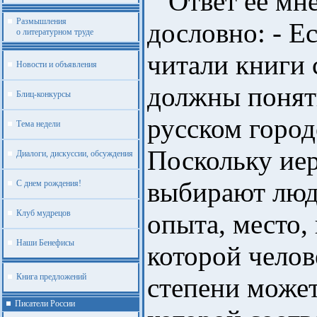
Ответ ее мне
Размышления
дословно: - Е
о литературном труде
читали книги 
Новости и объявления
должны понят
Блиц-конкурсы
русском город
Тема недели
Поскольку ие
Диалоги, дискуссии, обсуждения
выбирают люд
С днем рождения!
Клуб мудрецов
опыта, место,
Наши Бенефисы
которой челов
Книга предложений
степени может
Писатели России