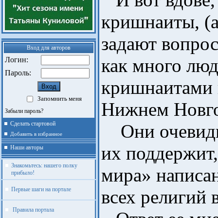
кришнаиты, (а 
задают вопрос
Вход для авторов
как много люд
Логин:
Пароль:
кришнаитами в
Запомнить меня
Нижнем Новго
Забыли пароль?
Сделать стартовой
Они очевидн
Добавить в избранное
их поддержит,
Наши авторы
Знакомьтесь: нашего полку
мира» написа
прибыло!
Первые шаги на портале
всех религий в
Правила портала