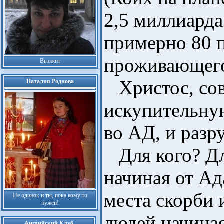
2,5 миллиарда 
примерно 80 п
проживающего
Вьюжит
Христос, со
Наталия Роднова
искупительну
во АД, и разр
Для кого? Дл
начиная от Ад
места скорби 
Не одинок и ты, пока кому то
нужен!
людей начиная
Английский Клуб