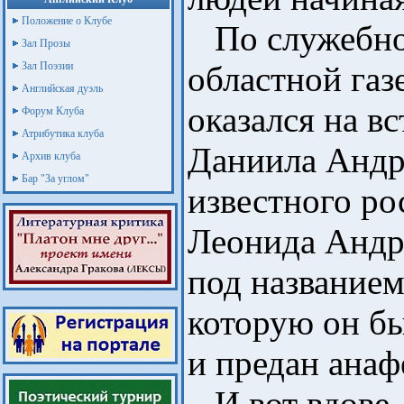
Положение о Клубе
По служебной
Зал Прозы
Зал Поэзии
областной газ
Английская дуэль
оказался на вс
Форум Клуба
Атрибутика клуба
Даниила Андр
Архив клуба
Бар "За углом"
известного ро
Леонида Андре
под названием
которую он бы
и предан анаф
И вот вдове,