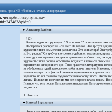
инина, проза №5, «Любовь к четырём ливерпульцам»
к четырём ливерпульцам»
;tid=247483&pid=­0­
Александр Балбекин
4 (2)
Вначале задам автору вопрос: " Что за жанр"? Если задается такого по
Постараемся разобраться. Это эссе? Не похоже. Оно требует докуме
художественного осмысления рассказчика. Это миниатюра? Она требует 
п. Это рассказ? Он требует внутреннего действия, подтекстов, ярких
к выводу - это зарисовки на уровне домашнего альбома. Вот, так я д
художественного посыла, объемного, ведущего к какой-то объемной 
переспективе сегодняшнего дня. Такое грамотное литературное изло
не обобщенных идеей, которые могла бы увлечь читателя. Наверное, 
поисков внутри. Есть факты. Они очень гармоничны в журналистике. 
хорошего, но нет главного: художественной обобщенности. Писательск
легким. Изложения и сочинения мы все с первого класса пишем. Но не
Главное, что есть порыв. Есть желание высказаться. Есть стремление 
задуматься.
Ответить
Николай Бурмистров
Эти воспоминания, дневниковые записи являются добротной осново