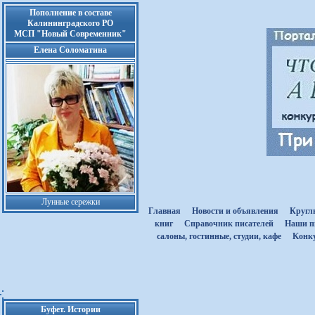
Пополнение в составе
Калининградского РО
МСП "Новый Современник"
Елена Соломатина
Лунные сережки
Главная
Новости и объявления
Кругл
книг
Cправочник писателей
Наши п
салоны, гостинные, студии, кафе
Kонк
Буфет. Истории