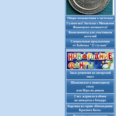
Общие помышления о застольях
Гуляем все! Застолье с Михаилом
Жванецким начинается!
Комплименты для участников
застолий
Cпециальные предложения
от Кабачка "12 стульев"
Заказ рецензии на авторский
текст
Шампанское к новогоднему
столу
или Игра на деньги
2 экз. журнала в обмен
на анекдоты о Бендере
Картина из серии «Похождения
Красного Кота»