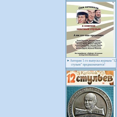
Авторам 1-го выпуска журнала "12
стульев" предназначается!