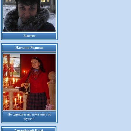
Вьюжит
Наталия Роднова
Не одинок и ты, пока кому то
нужен!
Английский Клуб