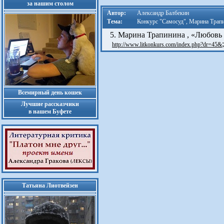
за нашим столом
Автор:
Александр Балбекин
Тема:
Конкурс "Самосуд", Марина Трап
5. Марина Трапинина , «Любовь 
http://www.litkonkurs.com/index.php?dr=45&
Всемирный день кошек
Лучшие рассказчики
в нашем Буфете
Татьяна Лиотвейзен