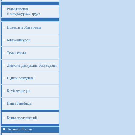
Размышления
о литературном труде
Новости и объявления
Блиц-конкурсы
Тема недели
Диалоги, дискуссии, обсуждения
С днем рождения!
Клуб мудрецов
Наши Бенефисы
Книга предложений
Писатели России