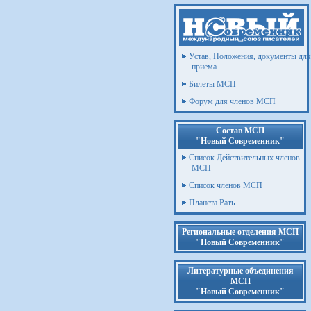
Устав, Положения, документы для
приема
Билеты МСП
Форум для членов МСП
Состав МСП
"Новый Современник"
Список Действительных членов
МСП
Список членов МСП
Планета Рать
Региональные отделения МСП
"Новый Современник"
Литературные объединения
МСП
"Новый Современник"