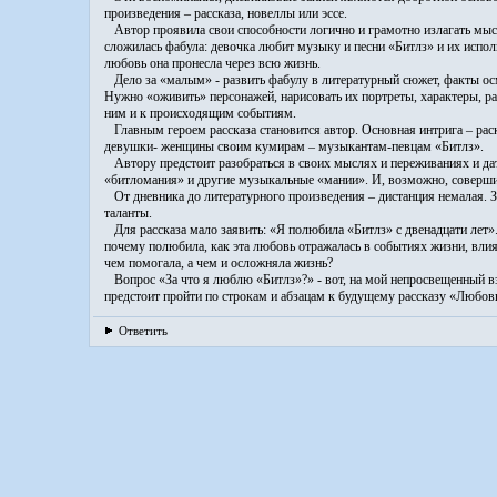
произведения – рассказа, новеллы или эссе.
Автор проявила свои способности логично и грамотно излагать мыс
сложилась фабула: девочка любит музыку и песни «Битлз» и их испол
любовь она пронесла через всю жизнь.
Дело за «малым» - развить фабулу в литературный сюжет, факты ос
Нужно «оживить» персонажей, нарисовать их портреты, характеры, ра
ним и к происходящим событиям.
Главным героем рассказа становится автор. Основная интрига – рас
девушки- женщины своим кумирам – музыкантам-певцам «Битлз».
Автору предстоит разобраться в своих мыслях и переживаниях и дать
«битломания» и другие музыкальные «мании». И, возможно, соверши
От дневника до литературного произведения – дистанция немалая. З
таланты.
Для рассказа мало заявить: «Я полюбила «Битлз» с двенадцати лет». 
почему полюбила, как эта любовь отражалась в событиях жизни, вли
чем помогала, а чем и осложняла жизнь?
Вопрос «За что я люблю «Битлз»?» - вот, на мой непросвещенный вз
предстоит пройти по строкам и абзацам к будущему рассказу «Любов
Ответить