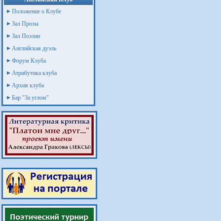
Положение о Клубе
Зал Прозы
Зал Поэзии
Английская дуэль
Форум Клуба
Атрибутика клуба
Архив клуба
Бар "За углом"