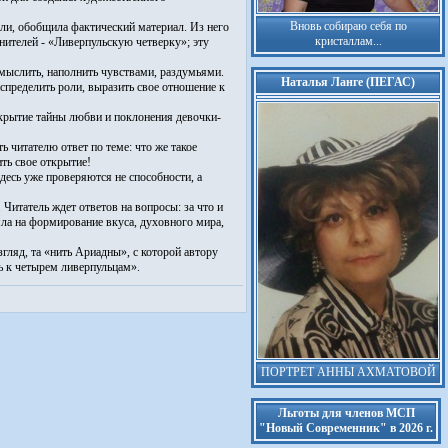
Вновь собираю себя по
ли, обобщила фактический материал. Из него
кристаллам...
нителей - «Ливерпульскую четверку»; эту
мыслить, наполнить чувствами, раздумьями.
Наталья Ланге (ПЕГАС)
спределить роли, выразить свое отношение к
крытие тайны любви и поклонения девочки-
 читателю ответ по теме: что же такое
ть свое открытие!
десь уже проверяются не способности, а
Читатель ждет ответов на вопросы: за что и
яла на формирование вкуса, духовного мира,
гляд, та «нить Ариадны», с которой автору
ь к четырем ливерпульцам».
ПОРТРЕТ АННЫ АХМАТОВОЙ
Льготы для членов МСП
"Новый Современник" в 2026 г.