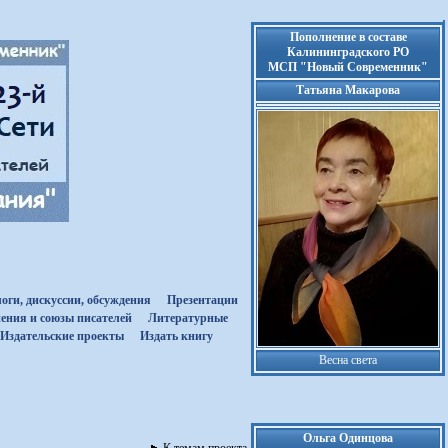
Пополнение в составе
Калининградского РО
МСП "Новый Современник"
Татьяна Макарова
оги, дискуссии, обсуждения
Презентации
ения и союзы писателей
Литературные
Издательские проекты
Издать книгу
Весна света
Ольга Одинцова