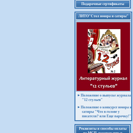
Подарочные сертификаты
ЛИТО"Стол юмора и сатиры"
Положение о выпуске журнала
"12 стульев"
Положение о конкурсе юмора и
сатиры "Что в голове у
писателя? или Еще парочку!"
Реквизиты и способы оплаты