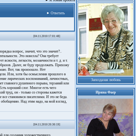
К темам проекта
Ответить
[04.11.2010 17:01:48]
рядка вопрос, значит, что это значит?..
нтальности. Это новелла? Она требует
ясности, легкости, мозаичности и т. д. и т.
 образов. Далее, не буду продолжать. Прихожу
умаю. Вот, так произошло. Нет
цели. Или, хотя бы осмысления прошлого в
жение лирических воспоминаний, личностных,
Запоздалая любовь
нет главного:душевного порыва, терзаний или
Есть хороший слог. Многое есть чего
ий труд, он - только со стороны кажется
Ирина Фаер
 все становимся писателями. И это не беда.
к обобщению. Над этим надо, на мой взгляд,
[04.11.2010 20:30:19]
й для создания художественного