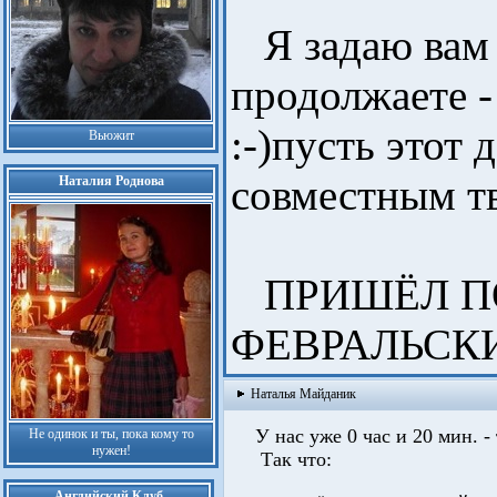
Я задаю вам 
продолжаете -
:-)пусть этот 
Вьюжит
совместным т
Наталия Роднова
ПРИШЁЛ ПО
ФЕВРАЛЬСКИ
Наталья Майданик
У нас уже 0 час и 20 мин. -
Не одинок и ты, пока кому то
нужен!
Так что:
Английский Клуб