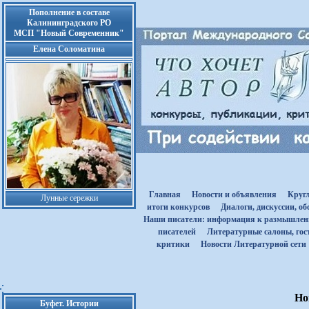
Пополнение в составе
Калининградского РО
МСП "Новый Современник"
Елена Соломатина
Главная
Новости и объявления
Круг
Лунные сережки
итоги конкурсов
Диалоги, дискуссии, о
Наши писатели: информация к размышле
писателей
Литературные салоны, гост
критики
Новости Литературной сети
Но
Буфет. Истории