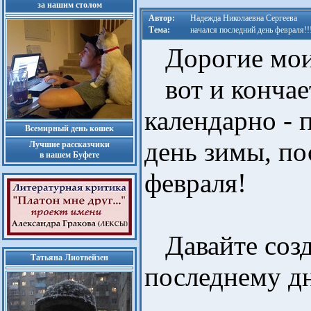
за нашим столом
Автор:
Надежда Николаевна Сергеева
Тема:
начался последний день февраля!!!
Дорогие мои
вот и кончает
календарно -
Всемирный день кошек
день зимы, по
Лучшие рассказчики
в нашем Буфете
февраля!
Давайте соз
Татьяна Лиотвейзен
последнему д