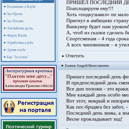
ПРИШЁЛ ПОСЛЕДНИЙ ДЕН
Положение о Клубе
Поаплодируем ему!!!
Хоть «подкузьмил» он мало
Зал Прозы
Пригнул в амбициях страну
Зал Поэзии
Ванкувер будет нам уроком
Английская дуэль
А, чтоб из сказки сделать б
Форум Клуба
Спортсменам – 4 года срока
Атрибутика клуба
А всех чиновников – в ути
Архив клуба
Ответить
Бар "За углом"
Блинов Андрей Вячеславович
Пришел последний день фе
И предпоследний день смен
Все дни похожи - это враки
Мне каждый день особо ми
Вот этот, мокрый и невзрач
Как пес-бродяга без забот, -
Последний день зимы, а зна
Весне прокладывает ход!