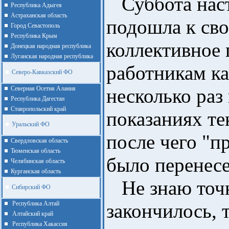
Суббота наст
Республика Адыгея
Астраханская область
подошла к св
Город Севастополь
Республика Крым
коллективное 
Донецкая народная республика
Луганская народная республика
работникам к
Северо-Кавказский ФО
Северная Осетия Алания
несколько раз
Республика Дагестан
Ставропольский край
показаниях те
Уральский ФО
после чего "п
Cвердловская область
Тюменская область
было перенесе
Челябинская область
Курганская область
Не знаю точно
Сибирский ФО
Республика Алтай
закончилось, т
Алтайcкий край
Республика Хакассия