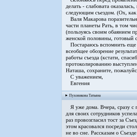
делать - слабовата оказалась,
следующим съездом. (Ох, как 
Валя Макарова поразительно
части планеты Рать, в том ч
(пользуясь своим обаянием пр
женской половины, готовый со
Постараюсь вспомнить еще ч
всеобщее обозрение результат
работы съезда (кстати, спаси
протоколированию выступлен
Наташа, сохраните, пожалуйст
С уважением,
Евгения
Пуховикова Татьяна
Я уже дома. Вчера, сразу с 
для своих сотрудников успела
раз провозгласил тост за Съе
этом красовался посреди стола
не во сне. Рассказам о Съезде