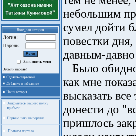
небольшим пр
сумел дойти б
Вход для авторов
повестки дня,
Логин:
Пароль:
давным-давно
Запомнить меня
Было обидно п
Забыли пароль?
Сделать стартовой
как мне показа
Добавить в избранное
высказать все 
Наши авторы
Знакомьтесь: нашего полку
донести до "в
прибыло!
Первые шаги на портале
пришлось закру
Правила портала