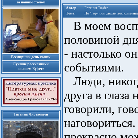
за нашим столом
Автор:
Евгения Таубес
Тема:
По "горячим следам воспоминани
В моем воспр
половиной дня
- настолько 
Всемирный день кошек
событиями.
Лучшие рассказчики
в нашем Буфете
Люди, никогд
друга в глаза 
говорили, гов
Татьяна Лиотвейзен
наговориться.
прекрасно мо