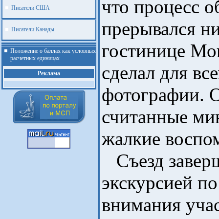
что процесс о
Писатели США
прерывался ни
Писатели Канады
гостинице Мо
Положение о баллах как условных
расчетных единицах
сделал для вс
Реклама
фотографии. О
считанные ми
жалкие воспо
Съезд заверш
экскурсией п
внимания учас
.