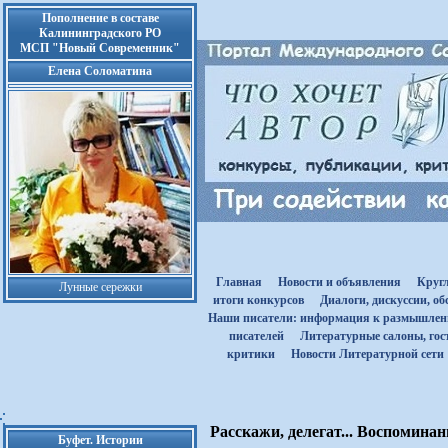
Пополнение в составе
Калининградского РО
МСП "Новый Современник"
Елена Соломатина
Главная
Новости и объявления
Круг
Лунные сережки
итоги конкурсов
Диалоги, дискуссии, о
Наши писатели: информация к размышле
писателей
Литературные салоны, гост
критики
Новости Литературной сети
Расскажи, делегат... Воспомин
Буфет. Истории