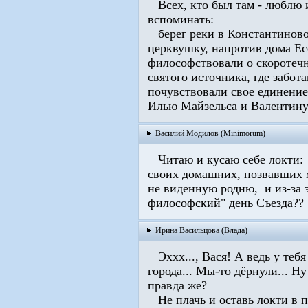
Всех, кто был там - люблю и
вспоминать:
берег реки в Константиново,
церквушку, напротив дома Е
философствовали о скоротечн
святого источника, где забот
почувствовали свое единение;
Илью Майзельса и Валентину
Василий Модилов (Minimorum)
Читаю и кусаю себе локти: н
своих домашних, позвавших м
не виденную родню, и из-за э
филосо­фский"­ день Съезда?? 
Ирина Васильцова (Влада)
Эххх..., Вася! А ведь у тебя
города... Мы-то дёрнули... Н
правда же?
Не плачь и оставь локти в 