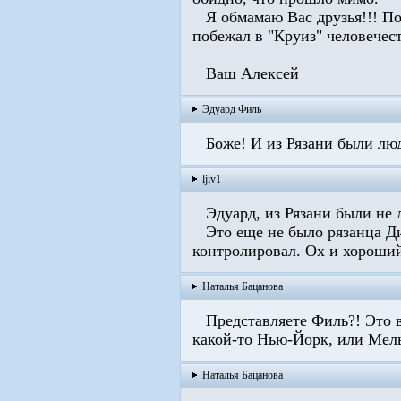
Я обмамаю Вас друзья!!! По 
побежал в "Круиз" человечес
Ваш Алексей
Эдуард Филь
Боже! И из Рязани были люди?
ljiv1
Эдуард, из Рязани были не л
Это еще не было рязанца Ди
контролировал. Ох и хороший
Наталья Бацанова
Представляете Филь?! Это в
какой-то Нью-Йорк, или Мельб
Наталья Бацанова