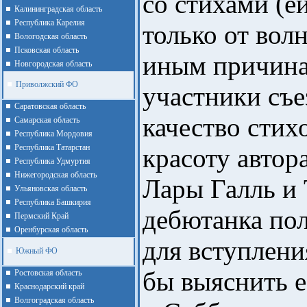
со стихами (е
Калининградская область
Республика Карелия
только от вол
Вологодская область
Псковская область
иным причина
Новгородская область
Приволжский ФО
участники съе
Cаратовская область
качество стихо
Cамарская область
Республика Мордовия
Республика Татарстан
красоту автор
Республика Удмуртия
Нижегородская область
Лары Галль и
Ульяновская область
Республика Башкирия
дебютанка по
Пермский Край
Оренбурская область
для вступлени
Южный ФО
бы выяснить е
Ростовская область
Краснодарский край
Волгоградская область