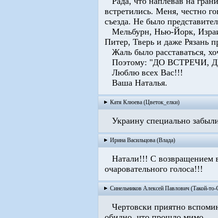
Рада, что наплевав на гран
встретились. Меня, честно го
съезда. Не было представите
Мельбурн, Нью-Йорк, Израил
Питер, Тверь и даже Рязань 
Жаль было расставаться, хоч
Поэтому: "ДО ВСТРЕЧИ, ДР
Люблю всех Вас!!!
Ваша Наталья.
Катя Клюева (Цветок_елки)
Украину специально забыли?
Ирина Васильцова (Влада)
Натали!!! С возвращением в
очаровательного голоса!!!
Синельников Алексей Павлович (Такой-то-
Чертовски приятно вспоминат
обидно, что прошло мимо.