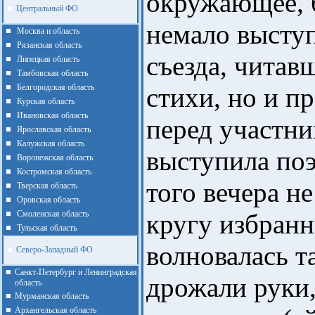
окружающее, 
Центральный ФО
немало высту
Москва и область
Рязанская область
съезда, читав
Липецкая область
Тамбовская область
Белгородская область
стихи, но и пр
Курская область
Ивановская область
перед участни
Ярославская область
Калужская область
выступила поэ
Воронежская область
Костромская область
того вечера н
Тверская область
Оровская область
Смоленская область
кругу избран
Тульская область
волновалась та
Северо-Западный ФО
Санкт-Петербург и Ленинградская
дрожали руки
область
Мурманская область
Архангельская область