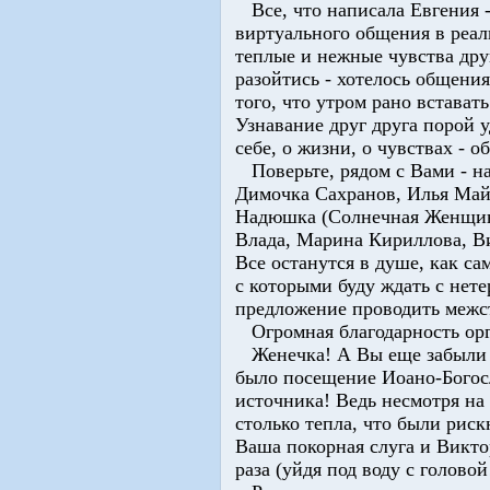
Все, что написала Евгения -
виртуального общения в реал
теплые и нежные чувства друг
разойтись - хотелось общения
того, что утром рано встават
Узнавание друг друга порой у
себе, о жизни, о чувствах - о
Поверьте, рядом с Вами - на
Димочка Сахранов, Илья Майз
Надюшка (Солнечная Женщина
Влада, Марина Кириллова, Вик
Все останутся в душе, как с
с которыми буду ждать с нет
предложение проводить межсъ
Огромная благодарность орг
Женечка! А Вы еще забыли н
было посещение Иоано-Богос
источника! Ведь несмотря на
столько тепла, что были рис
Ваша покорная слуга и Викто
раза (уйдя под воду с головой