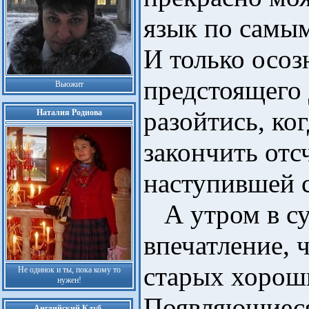
язык по самым
И только осоз
предстоящего 
Вьюжит
разойтись, ко
Наталия Роднова
закончить отс
наступившей 
А утром в су
впечатление, 
старых хорош
Не одинок и ты, пока кому то
нужен!
Появляющиеся
Английский Клуб