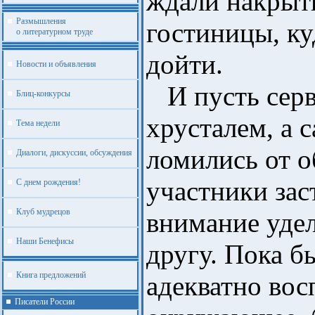
ждали накрыт
Размышления
гостиницы, к
о литературном труде
дойти.
Новости и объявления
И пусть серв
Блиц-конкурсы
хрусталем, а 
Тема недели
ломились от о
Диалоги, дискуссии, обсуждения
участники зас
С днем рождения!
Клуб мудрецов
внимание удел
Наши Бенефисы
другу. Пока б
Книга предложений
адекватно во
Писатели России