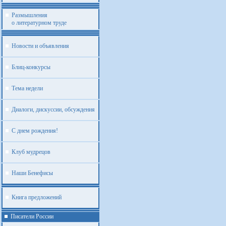
Размышления
о литературном труде
Новости и объявления
Блиц-конкурсы
Тема недели
Диалоги, дискуссии, обсуждения
С днем рождения!
Клуб мудрецов
Наши Бенефисы
Книга предложений
Писатели России