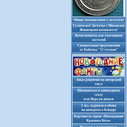
Общие помышления о застольях
Гуляем все! Застолье с Михаилом
Жванецким начинается!
Комплименты для участников
застолий
Cпециальные предложения
от Кабачка "12 стульев"
Заказ рецензии на авторский
текст
Шампанское к новогоднему
столу
или Игра на деньги
2 экз. журнала в обмен
на анекдоты о Бендере
Картина из серии «Похождения
Красного Кота»