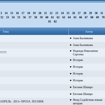
13
14
15
16
17
18
19
20
21
22
23
24
25
26
27
28
29
30
31
52
53
54
55
56
57
58
59
60
61
62
63
64
65
66
67
68
69
7
81
82
Тема
Автор
Анна Былинкина
Анна Былинкина
Надежда Николаевна
!!!!!!
Сергеева
Историк
Историк
Историк
Историк
Евгения Шапиро
Евгения Шапиро
Фонд Содействия новым
РЕЛЬ - 2011» ПРОЗА. ПОЭЗИЯ.
авторам