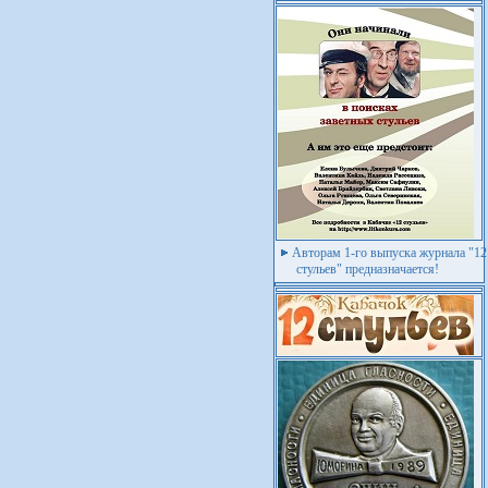
Авторам 1-го выпуска журнала "12
стульев" предназначается!