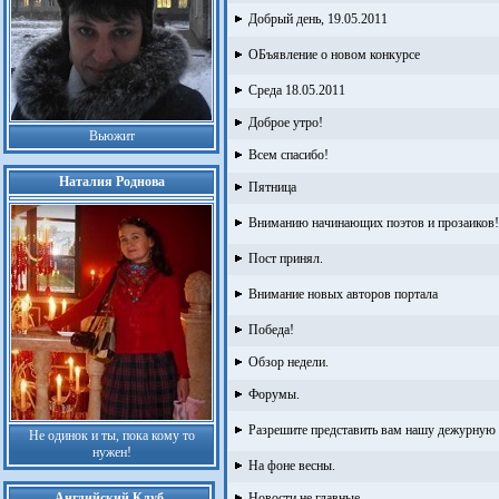
Добрый день, 19.05.2011
ОБъявление о новом конкурсе
Среда 18.05.2011
Доброе утро!
Вьюжит
Всем спасибо!
Наталия Роднова
Пятница
Вниманию начинающих поэтов и прозаиков!
Пост принял.
Внимание новых авторов портала
Победа!
Обзор недели.
Форумы.
Разрешите представить вам нашу дежурную 
Не одинок и ты, пока кому то
нужен!
На фоне весны.
Английский Клуб
Новости не главные...