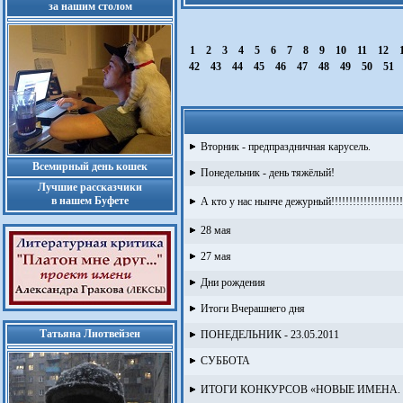
за нашим столом
1
2
3
4
5
6
7
8
9
10
11
12
42
43
44
45
46
47
48
49
50
51
Вторник - предпраздничная карусель.
Всемирный день кошек
Понедельник - день тяжёлый!
Лучшие рассказчики
в нашем Буфете
А кто у нас нынче дежурный!!!!!!!!!!!!!!!!!!!!!
28 мая
27 мая
Дни рождения
Итоги Вчерашнего дня
Татьяна Лиотвейзен
ПОНЕДЕЛЬНИК - 23.05.2011
СУББОТА
ИТОГИ КОНКУРСОВ «НОВЫЕ ИМЕНА. АП