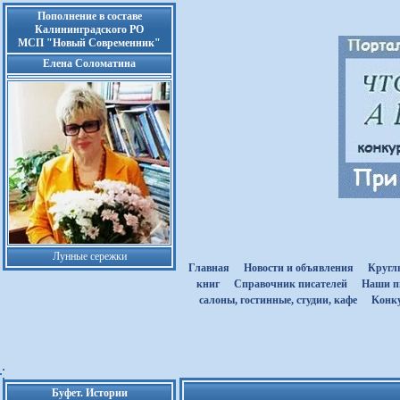
Пополнение в составе
Калининградского РО
МСП "Новый Современник"
Елена Соломатина
Лунные сережки
Главная
Новости и объявления
Кругл
книг
Cправочник писателей
Наши п
салоны, гостинные, студии, кафе
Kонк
Буфет. Истории