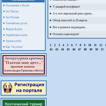
Положение о Клубе
У рыцарей полуфинал!
Зал Прозы
А в этот апрельский день судили...
Зал Поэзии
Обзор новостей за 26 апреля.
Английская дуэль
Вот и решился подежурить...
Форум Клуба
Осталась одна неделя!
Атрибутика клуба
Архив клуба
1
2
3
4
5
6
7
8
9
10
11
12
Бар "За углом"
42
43
44
45
46
47
48
49
50
51