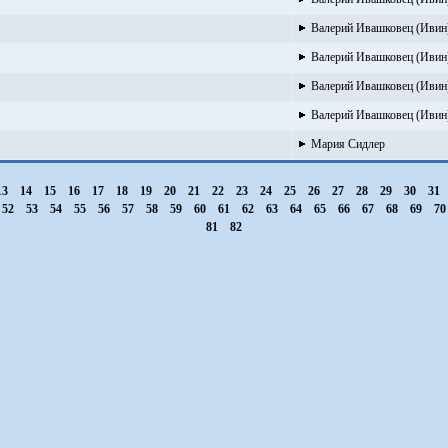
Валерий Ивашковец (Ивин
Валерий Ивашковец (Ивин
Валерий Ивашковец (Ивин
Валерий Ивашковец (Ивин
Мария Сидлер
13
14
15
16
17
18
19
20
21
22
23
24
25
26
27
28
29
30
31
52
53
54
55
56
57
58
59
60
61
62
63
64
65
66
67
68
69
7
81
82