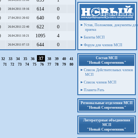
30.04.2011 19:00
614
0
)
28.04.2011 19:16
640
0
)
27.04.2011 20:02
Устав, Положения, документы для
622
0
)
26.04.2011 22:40
приема
1095
4
)
26.04.2011 10:21
Билеты МСП
644
0
Форум для членов МСП
26.04.2011 07:13
37
Состав МСП
32
33
34
35
36
38
39
40
41
"Новый Современник"
0
71
72
73
74
75
76
77
78
79
80
Список Действительных членов
МСП
Список членов МСП
Планета Рать
Региональные отделения МСП
"Новый Современник"
Литературные объединения
МСП
"Новый Современник"