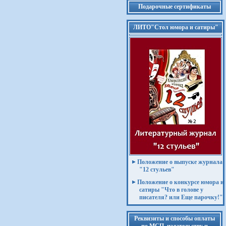
Подарочные сертификаты
ЛИТО"Стол юмора и сатиры"
Положение о выпуске журнала
"12 стульев"
Положение о конкурсе юмора и
сатиры "Что в голове у
писателя? или Еще парочку!"
Реквизиты и способы оплаты