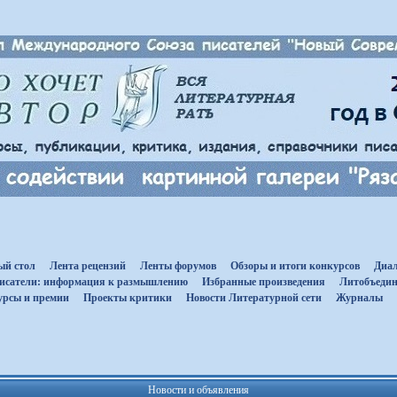
ый стол
Лента рецензий
Ленты форумов
Обзоры и итоги конкурсов
Диал
исатели: информация к размышлению
Избранные произведения
Литобъедин
урсы и премии
Проекты критики
Новости Литературной сети
Журналы
Новости и объявления