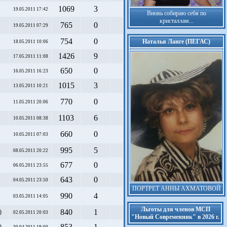
1069
3
19.05.2011 17:42
Вновь собираю себя по
кристаллам...
765
0
19.05.2011 07:29
754
0
Наталья Ланге (ПЕГАС)
18.05.2011 10:06
1426
9
17.05.2011 11:08
650
0
16.05.2011 16:23
1015
3
13.05.2011 10:21
770
0
11.05.2011 20:06
1103
6
10.05.2011 08:38
660
0
10.05.2011 07:03
995
5
08.05.2011 20:22
677
0
06.05.2011 23:55
643
0
04.05.2011 23:50
ПОРТРЕТ АННЫ АХМАТОВОЙ
990
4
03.05.2011 14:05
Льготы для членов МСП
840
1
)
02.05.2011 20:03
"Новый Современник" в 2026 г.
853
1
)