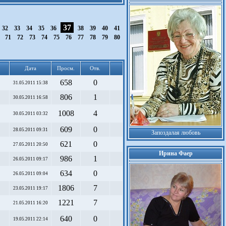
37
32
33
34
35
36
38
39
40
41
0
71
72
73
74
75
76
77
78
79
80
Дата
Просм.
Отв.
658
0
31.05.2011 15:38
806
1
30.05.2011 16:58
1008
4
30.05.2011 03:32
609
0
28.05.2011 09:31
Запоздалая любовь
621
0
27.05.2011 20:50
Ирина Фаер
986
1
26.05.2011 09:17
634
0
26.05.2011 09:04
1806
7
23.05.2011 19:17
1221
7
21.05.2011 16:20
640
0
19.05.2011 22:14