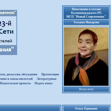
Пополнение в составе
Калининградского РО
МСП "Новый Современник"
Татьяна Макарова
оги, дискуссии, обсуждения
Презентации
ения и союзы писателей
Литературные
Издательские проекты
Издать книгу
Весна света
Ольга Одинцова