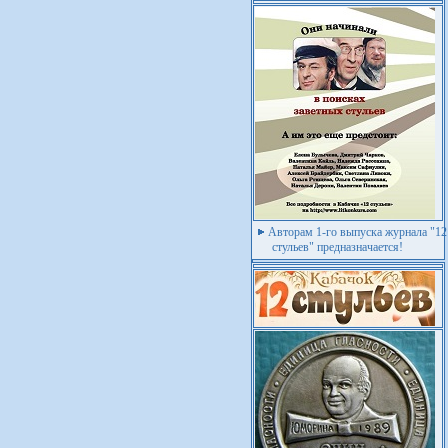
Авторам 1-го выпуска журнала "12
стульев" предназначается!