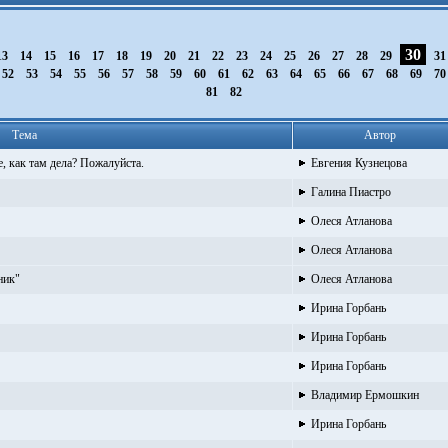
30
13
14
15
16
17
18
19
20
21
22
23
24
25
26
27
28
29
3
52
53
54
55
56
57
58
59
60
61
62
63
64
65
66
67
68
69
7
81
82
Тема
Автор
те, как там дела? Пожалуйста.
Евгения Кузнецова
Галина Пиастро
Олеся Атланова
Олеся Атланова
ник"
Олеся Атланова
Ирина Горбань
Ирина Горбань
Ирина Горбань
Владимир Ермошкин
Ирина Горбань