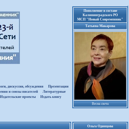
Пополнение в составе
Калининградского РО
МСП "Новый Современник"
Татьяна Макарова
оги, дискуссии, обсуждения
Презентации
ения и союзы писателей
Литературные
Издательские проекты
Издать книгу
Весна света
Ольга Одинцова