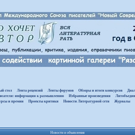
ый стол
Лента рецензий
Ленты форумов
Обзоры и итоги конкурсов
Диал
исатели: информация к размышлению
Избранные произведения
Литобъедин
урсы и премии
Проекты критики
Новости Литературной сети
Журналы
Новости и объявления