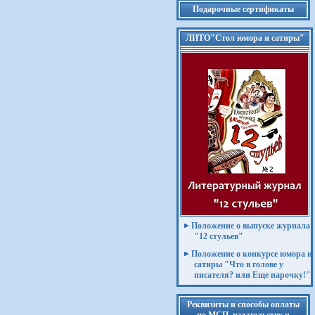
Подарочные сертификаты
ЛИТО"Стол юмора и сатиры"
Положение о выпуске журнала
"12 стульев"
Положение о конкурсе юмора и
сатиры "Что в голове у
писателя? или Еще парочку!"
Реквизиты и способы оплаты