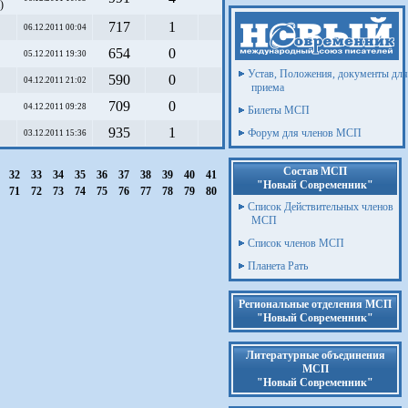
)
717
1
06.12.2011 00:04
654
0
05.12.2011 19:30
Устав, Положения, документы для
590
0
04.12.2011 21:02
приема
709
0
04.12.2011 09:28
Билеты МСП
935
1
Форум для членов МСП
03.12.2011 15:36
Состав МСП
1
32
33
34
35
36
37
38
39
40
41
"Новый Современник"
0
71
72
73
74
75
76
77
78
79
80
Список Действительных членов
МСП
Список членов МСП
Планета Рать
Региональные отделения МСП
"Новый Современник"
Литературные объединения
МСП
"Новый Современник"