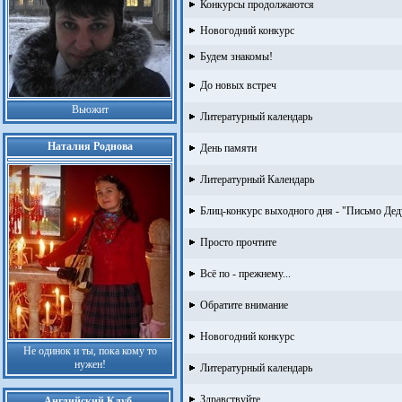
Конкурсы продолжаются
Новогодний конкурс
Будем знакомы!
До новых встреч
Вьюжит
Литературный календарь
Наталия Роднова
День памяти
Литературный Календарь
Блиц-конкурс выходного дня - "Письмо Де
Просто прочтите
Всё по - прежнему...
Обратите внимание
Новогодний конкурс
Не одинок и ты, пока кому то
нужен!
Литературный календарь
Здравствуйте...
Английский Клуб