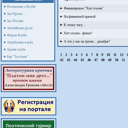
Положение о Клубе
Финишировал "Хит сезона"
Зал Прозы
На финишной прямой
Зал Поэзии
К этому часу...
Английская дуэль
Хит сезона - финал!
Форум Клуба
А что у нас на третье... декабря?
Атрибутика клуба
Архив клуба
1
2
3
4
5
6
7
8
9
10
11
12
Бар "За углом"
42
43
44
45
46
47
48
49
50
51