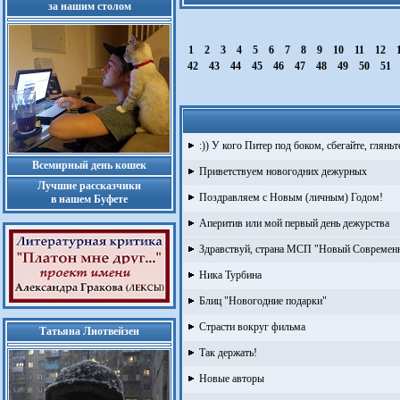
за нашим столом
1
2
3
4
5
6
7
8
9
10
11
12
42
43
44
45
46
47
48
49
50
51
:)) У кого Питер под боком, сбегайте, глянь
Всемирный день кошек
Приветствуем новогодних дежурных
Лучшие рассказчики
Поздравляем с Новым (личным) Годом!
в нашем Буфете
Аперитив или мой первый день дежурства
Здравствуй, страна МСП "Новый Современ
Ника Турбина
Блиц "Новогодние подарки"
Страсти вокруг фильма
Татьяна Лиотвейзен
Так держать!
Новые авторы