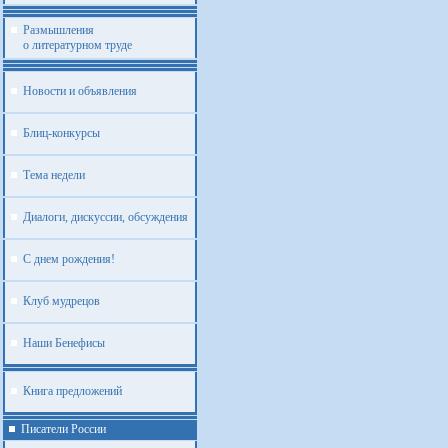
Размышления
о литературном труде
Новости и объявления
Блиц-конкурсы
Тема недели
Диалоги, дискуссии, обсуждения
С днем рождения!
Клуб мудрецов
Наши Бенефисы
Книга предложений
Писатели России