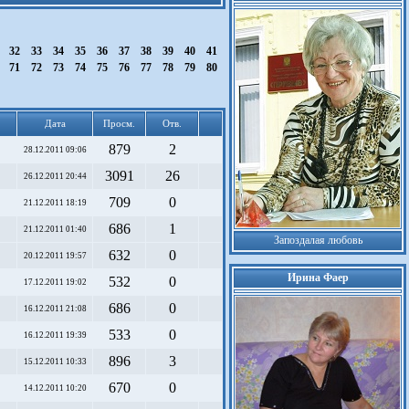
1
32
33
34
35
36
37
38
39
40
41
0
71
72
73
74
75
76
77
78
79
80
Дата
Просм.
Отв.
879
2
28.12.2011 09:06
3091
26
26.12.2011 20:44
709
0
21.12.2011 18:19
686
1
21.12.2011 01:40
Запоздалая любовь
632
0
20.12.2011 19:57
Ирина Фаер
532
0
17.12.2011 19:02
686
0
16.12.2011 21:08
533
0
16.12.2011 19:39
896
3
15.12.2011 10:33
670
0
14.12.2011 10:20