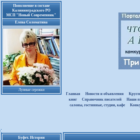
Пополнение в составе
Калининградского РО
МСП "Новый Современник"
Елена Соломатина
Лунные сережки
Главная
Новости и объявления
Кругл
книг
Cправочник писателей
Наши п
салоны, гостинные, студии, кафе
Kонк
Буфет. Истории