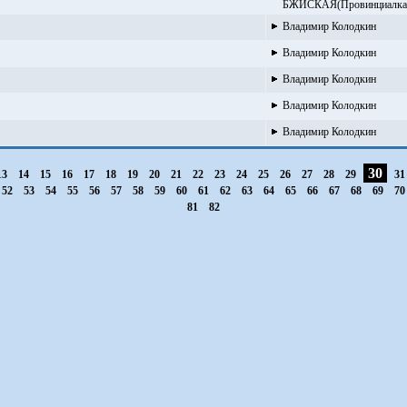
БЖИСКАЯ(Провинциалка
Владимир Колодкин
Владимир Колодкин
Владимир Колодкин
Владимир Колодкин
Владимир Колодкин
30
13
14
15
16
17
18
19
20
21
22
23
24
25
26
27
28
29
3
52
53
54
55
56
57
58
59
60
61
62
63
64
65
66
67
68
69
7
81
82