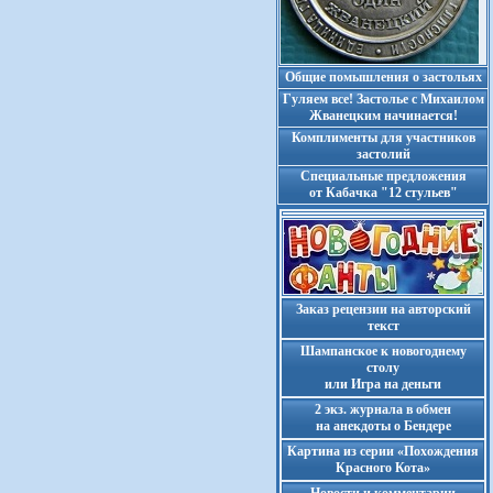
Общие помышления о застольях
Гуляем все! Застолье с Михаилом
Жванецким начинается!
Комплименты для участников
застолий
Cпециальные предложения
от Кабачка "12 стульев"
Заказ рецензии на авторский
текст
Шампанское к новогоднему
столу
или Игра на деньги
2 экз. журнала в обмен
на анекдоты о Бендере
Картина из серии «Похождения
Красного Кота»