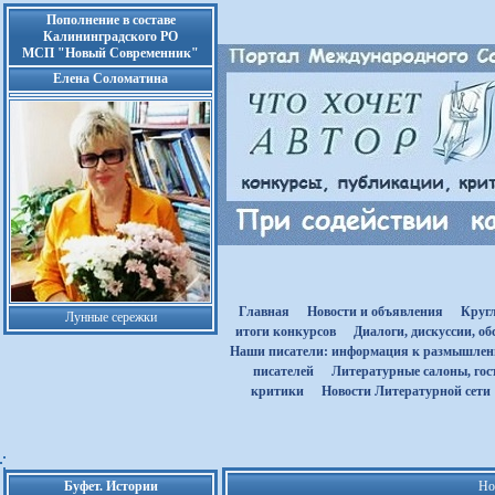
Пополнение в составе
Калининградского РО
МСП "Новый Современник"
Елена Соломатина
Главная
Новости и объявления
Круг
Лунные сережки
итоги конкурсов
Диалоги, дискуссии, о
Наши писатели: информация к размышле
писателей
Литературные салоны, гост
критики
Новости Литературной сети
Буфет. Истории
Но