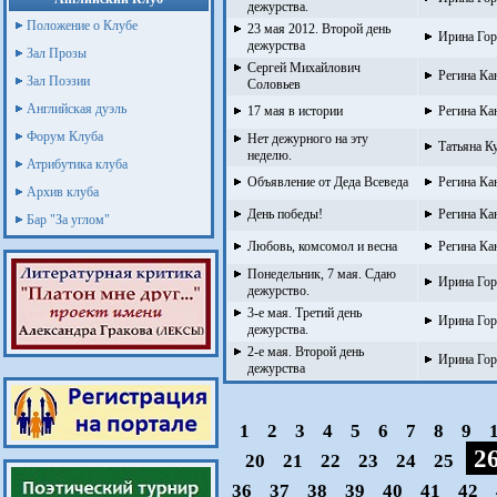
дежурства.
Положение о Клубе
23 мая 2012. Второй день
Ирина Гор
дежурства
Зал Прозы
Сергей Михайлович
Регина Ка
Зал Поэзии
Соловьев
Английская дуэль
17 мая в истории
Регина Ка
Форум Клуба
Нет дежурного на эту
Татьяна Ку
неделю.
Атрибутика клуба
Объявление от Деда Всеведа
Регина Ка
Архив клуба
День победы!
Регина Ка
Бар "За углом"
Любовь, комсомол и весна
Регина Ка
Понедельник, 7 мая. Сдаю
Ирина Гор
дежурство.
3-е мая. Третий день
Ирина Гор
дежурства.
2-е мая. Второй день
Ирина Гор
дежурства
1
2
3
4
5
6
7
8
9
2
20
21
22
23
24
25
36
37
38
39
40
41
42