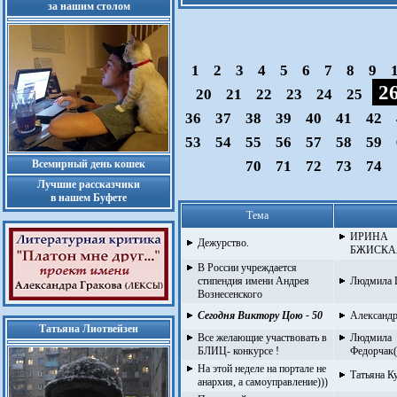
за нашим столом
1
2
3
4
5
6
7
8
9
2
20
21
22
23
24
25
36
37
38
39
40
41
42
53
54
55
56
57
58
59
Всемирный день кошек
70
71
72
73
74
Лучшие рассказчики
в нашем Буфете
Тема
ИРИНА
Дежурство.
БЖИСКАЯ
В России учреждается
стипендия имени Андрея
Людмила 
Вознесенского
Сегодня Виктору Цою - 50
Александр
Татьяна Лиотвейзен
Все желающие участвовать в
Людмила
БЛИЦ- конкурсе !
Федорчак(
На этой неделе на портале не
Татьяна Ку
анархия, а самоуправление)))