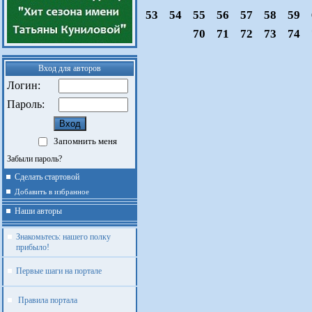
53
54
55
56
57
58
59
70
71
72
73
74
Вход для авторов
Логин:
Пароль:
Запомнить меня
Забыли пароль?
Сделать стартовой
Добавить в избранное
Наши авторы
Знакомьтесь: нашего полку
прибыло!
Первые шаги на портале
Правила портала