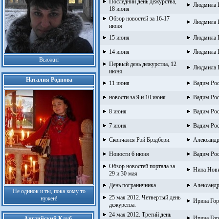
Последний день дежурства,
Людмила 
18 июня
Обзор новостей за 16-17
Людмила 
июня
15 июня
Людмила 
14 июня
Людмила 
Вьюжит
Первый день дежурства, 12
Людмила 
июня.
Наталия Роднова
11 июня
Вадим Ро
новости за 9 и 10 июня
Вадим Ро
8 июня
Вадим Ро
7 июня
Вадим Ро
Скончался Рэй Брэдбери.
Александ
Новости 6 июня
Вадим Ро
Обзор новостей портала за
Нина Нов
29 и 30 мая
День пограничника
Александр
Не одинок и ты, пока кому то
25 мая 2012. Четвертый день
нужен!
Ирина Гор
дежурства.
24 мая 2012. Третий день
Ирина Гор
Английский Клуб