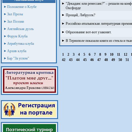
“Декаданс или ренессанс?” – решали на кон
Положение о Клубе
Оксфорде
Зал Прозы
Прощай, Либрусек?
Зал Поэзии
Российско-итальянская литературная премия
Английская дуэль
Образование вот-вот узаконят.
Форум Клуба
В Тернополе показали книги из стекла и тка
Атрибутика клуба
Архив клуба
1
2
3
4
5
6
7
8
9
10
11
12
Бар "За углом"
42
43
44
45
46
47
48
49
50
51