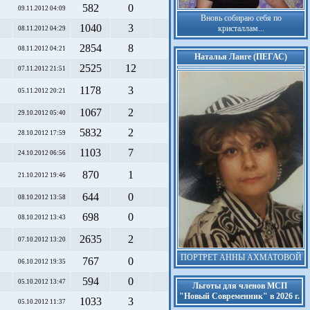
582
0
09.11.2012 04:09
Вновь собираю себя по
1040
3
кристаллам...
08.11.2012 04:29
2854
8
08.11.2012 04:21
Наталья Ланге (ПЕГАС)
2525
12
07.11.2012 21:51
1178
3
05.11.2012 20:21
1067
2
29.10.2012 05:40
5832
2
28.10.2012 17:59
1103
7
24.10.2012 06:56
870
1
21.10.2012 19:46
644
0
08.10.2012 13:58
698
0
08.10.2012 13:43
2635
2
07.10.2012 13:20
ПОРТРЕТ АННЫ АХМАТОВОЙ
767
0
06.10.2012 19:35
594
0
05.10.2012 13:47
Льготы для членов МСП
"Новый Современник" в 2026 г.
1033
3
05.10.2012 11:37