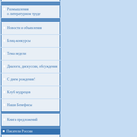
Размышления
о литературном труде
Новости и объявления
Блиц-конкурсы
Тема недели
Диалоги, дискуссии, обсуждения
С днем рождения!
Клуб мудрецов
Наши Бенефисы
Книга предложений
Писатели России