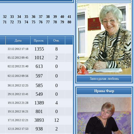
1
32
33
34
35
36
37
38
39
40
41
0
71
72
73
74
75
76
77
78
79
80
Дата
Просм.
Отв.
1355
8
22.12.2012 17:18
1012
2
05.12.2012 09:45
613
0
02.12.2012 21:40
597
0
02.12.2012 09:56
Запоздалая любовь
585
0
30.11.2012 12:25
Ирина Фаер
549
0
29.11.2012 13:41
1389
4
19.11.2012 21:28
801
0
19.11.2012 16:21
3893
12
17.11.2012 12:21
938
2
12.11.2012 17:53