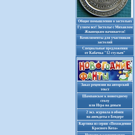
Общие помышления о застольях
Гуляем все! Застолье с Михаилом
Жванецким начинается!
Комплименты для участников
застолий
Cпециальные предложения
от Кабачка "12 стульев"
Заказ рецензии на авторский
текст
Шампанское к новогоднему
столу
или Игра на деньги
2 экз. журнала в обмен
на анекдоты о Бендере
Картина из серии «Похождения
Красного Кота»