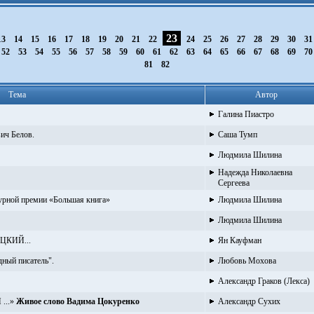
23
13
14
15
16
17
18
19
20
21
22
24
25
26
27
28
29
30
3
52
53
54
55
56
57
58
59
60
61
62
63
64
65
66
67
68
69
7
81
82
Тема
Автор
Галина Пиастро
ич Белов.
Саша Тумп
Людмила Шилина
Надежда Николаевна
Сергеева
урной премии «Большая книга»
Людмила Шилина
Людмила Шилина
ЦКИЙ...
Ян Кауфман
ный писатель".
Любовь Мохова
Александр Граков (Лекса)
...»
Живое слово Вадима Цокуренко
Александр Сухих