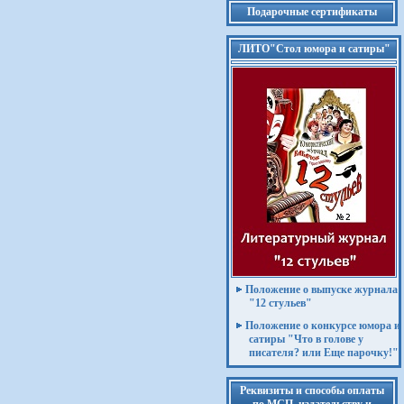
Подарочные сертификаты
ЛИТО"Стол юмора и сатиры"
Положение о выпуске журнала
"12 стульев"
Положение о конкурсе юмора и
сатиры "Что в голове у
писателя? или Еще парочку!"
Реквизиты и способы оплаты