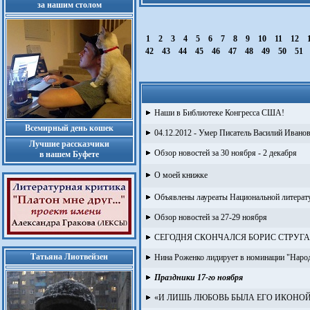
за нашим столом
1
2
3
4
5
6
7
8
9
10
11
12
42
43
44
45
46
47
48
49
50
51
Наши в Библиотеке Конгресса США!
Всемирный день кошек
04.12.2012 - Умер Писатель Василий Иванов
Лучшие рассказчики
Обзор новостей за 30 ноября - 2 декабря
в нашем Буфете
О моей книжке
Объявлены лауреаты Национальной литерат
Обзор новостей за 27-29 ноября
СЕГОДНЯ СКОНЧАЛСЯ БОРИС СТРУГА
Татьяна Лиотвейзен
Нина Роженко лидирует в номинации "Народ
Праздники 17-го ноября
«И ЛИШЬ ЛЮБОВЬ БЫЛА ЕГО ИКОНОЙ 