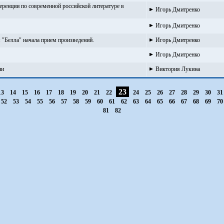
ференции по современной российской литературе в
Игорь Дмитренко
Игорь Дмитренко
 "Белла" начала прием произведений.
Игорь Дмитренко
Игорь Дмитренко
ни
Виктория Лукина
23
13
14
15
16
17
18
19
20
21
22
24
25
26
27
28
29
30
3
52
53
54
55
56
57
58
59
60
61
62
63
64
65
66
67
68
69
7
81
82