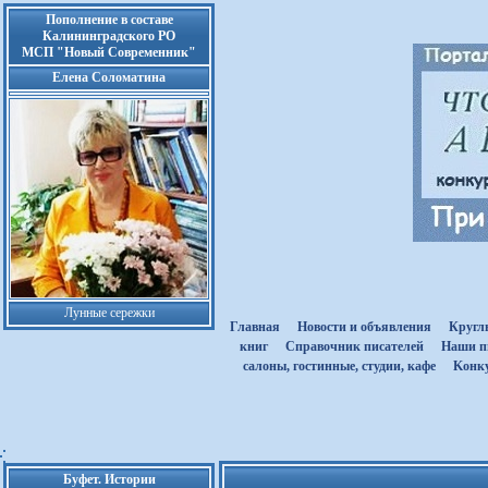
Пополнение в составе
Калининградского РО
МСП "Новый Современник"
Елена Соломатина
Лунные сережки
Главная
Новости и объявления
Кругл
книг
Cправочник писателей
Наши п
салоны, гостинные, студии, кафе
Kонк
Буфет. Истории