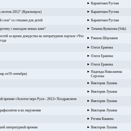
Карапетьян Рустам
 поэтов-2012" (Красноярск)
Карапетьян Рустам
 слон" со стихами для детей
Карапетьян Рустам
ргееву с выходом новых книг!
Татьяна Кунилова (Stik)
остей за время дежурства на литературном портале «Что
Рамиль Шерланов
 года
Олеся Еранова
Олеся Еранова
Олеся Еранова
Надежда Николаевна
фир от19 сентября)
Сергеева
Виктория Лукина
Виктория Лукина
й премии «Золотое перо Руси - 2012» Поздравляем
Виктория Лукина
ерафаэлитов и их окружения
Виктория Лукина
Регина Канаева
шей литературной премии
Виктория Лукина