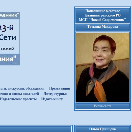
Пополнение в составе
Калининградского РО
МСП "Новый Современник"
Татьяна Макарова
оги, дискуссии, обсуждения
Презентации
ения и союзы писателей
Литературные
Издательские проекты
Издать книгу
Весна света
Ольга Одинцова