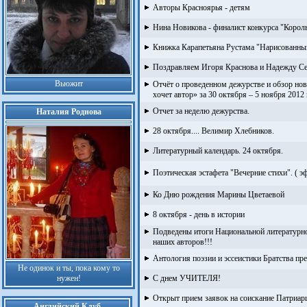
Авторы Красноярья - детям
Нина Новикова - финалист конкурса "Король
Книжка Карапетьяна Рустама "Нарисованный
Поздравляем Игоря Краснова и Надежду Се
Вьюжит
Отчёт о проведенном дежурстве и обзор нов
хочет автор» за 30 октября – 5 ноября 2012
Отчет за неделю дежурства.
Наталия Роднова
28 октября.... Велимир Хлебников.
Литературный календарь. 24 октября.
Поэтическая эстафета "Вечерние стихи". ( э
Ко Дню рождения Марины Цветаевой
8 октября - день в истории
Подведены итоги Национальной литературно
наших авторов!!!
Антология поэзии и эссеистики Братства пр
Не одинок и ты, пока кому то
нужен!
С днем УЧИТЕЛЯ!
Открыт прием заявок на соискание Патриар
Английский Клуб