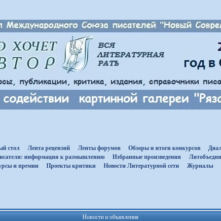
ый стол
Лента рецензий
Ленты форумов
Обзоры и итоги конкурсов
Диал
исатели: информация к размышлению
Избранные произведения
Литобъедин
урсы и премии
Проекты критики
Новости Литературной сети
Журналы
Новости и объявления