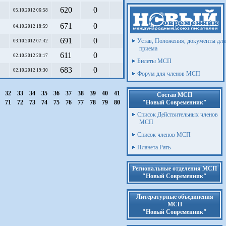
620
0
05.10.2012 06:58
671
0
04.10.2012 18:59
691
0
Устав, Положения, документы для
03.10.2012 07:42
приема
611
0
02.10.2012 20:17
Билеты МСП
683
0
02.10.2012 19:30
Форум для членов МСП
1
32
33
34
35
36
37
38
39
40
41
Состав МСП
0
71
72
73
74
75
76
77
78
79
80
"Новый Современник"
Список Действительных членов
МСП
Список членов МСП
Планета Рать
Региональные отделения МСП
"Новый Современник"
Литературные объединения
МСП
"Новый Современник"