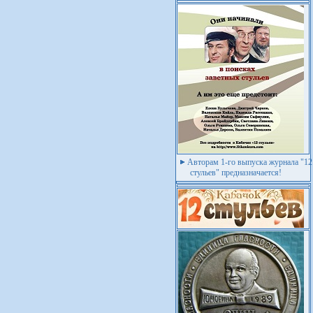
Авторам 1-го выпуска журнала "12
стульев" предназначается!