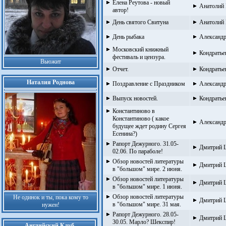
Елена Реутова - новый
Анатолий 
автор!
День святого Свитуна
Анатолий 
День рыбака
Александр
Московский книжный
Кондратье
фестиваль и цензура.
Вьюжит
Отчет.
Кондратье
Наталия Роднова
Поздравление с Праздником
Александ
Выпуск новостей.
Кондратье
Константиново в
Константиново ( какое
Александр
будущее ждет родину Сергея
Есенина?)
Рапорт Дежурного. 31.05-
Дмитрий 
02.06. По параболе!
Обзор новостей литературы
Дмитрий 
в "большом" мире. 2 июня.
Обзор новостей литературы
Дмитрий 
в "большом" мире. 1 июня.
Обзор новостей литературы
Не одинок и ты, пока кому то
Дмитрий 
в "большом" мире. 31 мая.
нужен!
Рапорт Дежурного. 28.05-
Дмитрий 
30.05. Марло? Шекспир!
Английский Клуб