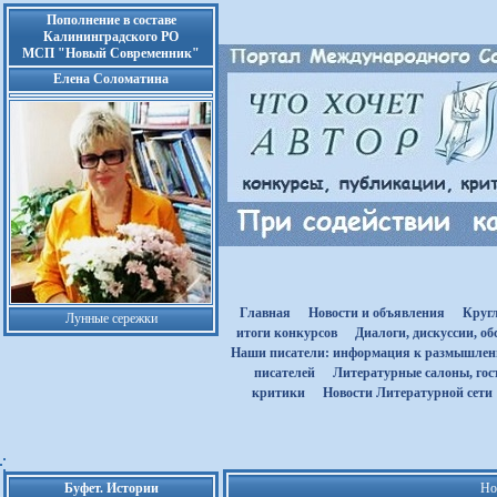
Пополнение в составе
Калининградского РО
МСП "Новый Современник"
Елена Соломатина
Главная
Новости и объявления
Круг
Лунные сережки
итоги конкурсов
Диалоги, дискуссии, о
Наши писатели: информация к размышле
писателей
Литературные салоны, гост
критики
Новости Литературной сети
Буфет. Истории
Но