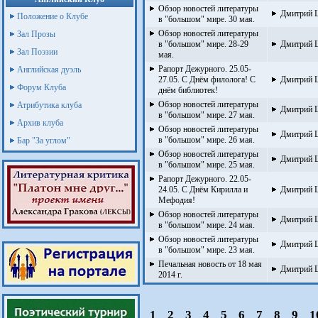
Обзор новостей литературы
Дмитрий 
Положение о Клубе
в "большом" мире. 30 мая.
Обзор новостей литературы
Зал Прозы
в "большом" мире. 28-29
Дмитрий 
Зал Поэзии
мая.
Рапорт Дежурного. 25.05-
Английская дуэль
27.05. С Днём филолога! С
Дмитрий 
Форум Клуба
днём библиотек!
Обзор новостей литературы
Атрибутика клуба
Дмитрий 
в "большом" мире. 27 мая.
Архив клуба
Обзор новостей литературы
Дмитрий 
в "большом" мире. 26 мая.
Бар "За углом"
Обзор новостей литературы
Дмитрий 
в "большом" мире. 25 мая.
Рапорт Дежурного. 22.05-
24.05. С Днём Кирилла и
Дмитрий 
Мефодия!
Обзор новостей литературы
Дмитрий 
в "большом" мире. 24 мая.
Обзор новостей литературы
Дмитрий 
в "большом" мире. 23 мая.
Печальная новость от 18 мая
Дмитрий 
2014 г.
1
2
3
4
5
6
7
8
9
1