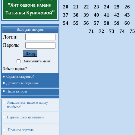
20
21
22
23
24
25
26
37
38
39
40
41
42
43
54
55
56
57
58
59
60
Вход для авторов
71
72
73
74
7
Логин:
Пароль:
Запомнить меня
Забыли пароль?
Сделать стартовой
Добавить в избранное
Наши авторы
Знакомьтесь: нашего полку
прибыло!
Первые шаги на портале
Правила портала