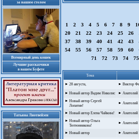
за нашим столом
1
2
3
4
5
6
7
8
9
1
20
21
22
23
24
25
26
37
38
39
40
41
42
43
54
55
56
57
58
59
60
Всемирный день кошек
71
72
73
74
7
Лучшие рассказчики
в нашем Буфете
Тема
28 августа,
Виктор Ф
Новый автор Вадим Николис
Анатолий 
Новый автор Сергей
Анатолий 
Лопатин!
Новый автор Елена Чайкова!
Анатолий 
Татьяна Лиотвейзен
Новый автор Ольга
Анатолий 
Тютюнникова!
Новый автор
Анатолий 