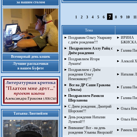
за нашим столом
7
1
2
3
4
5
6
8
9
10
1
Тема
Поздравим Ольгу Уваркину
ИРИНА
с днём рождения!!!
БЖИСКАЯ
Поздравляем Аллу Райц с
Галина Пи
Днём рождения
Всемирный день кошек
Поздравляем Игоря
Алексей Х
Лучшие рассказчики
Лукшта!
в нашем Буфете
Поздравляем с Днём
рождения Ольгу
Наталия Л
Немежикову!!!
Все на ДР Саши Гракова
Галина Пи
(Лексы)
Поздравляем Рамиля
Галина Пи
Шерланова
С Днем рождения, Дмитрий
Ольга Не
Шорскин!!!
Татьяна Лиотвейзен
День рождения Наталии
Ольга Не
Луневой!!!
Внимание! Все - на день
Рамиль Ш
рождения Ульяны Яворской!