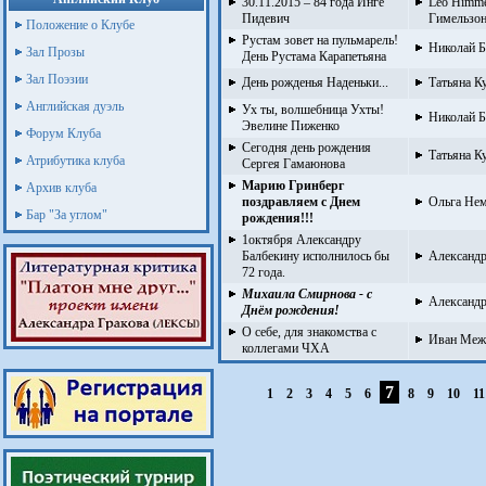
30.11.2015 – 84 года Инге
Leo Himme
Пидевич
Гимельзон
Положение о Клубе
Рустам зовет на пульмарель!
Николай 
Зал Прозы
День Рустама Карапетьяна
Зал Поэзии
День рожденья Наденьки...
Татьяна Ку
Английская дуэль
Ух ты, волшебница Ухты!
Николай 
Эвелине Пиженко
Форум Клуба
Сегодня день рождения
Татьяна Ку
Атрибутика клуба
Сергея Гамаюнова
Марию Гринберг
Архив клуба
поздравляем c Днем
Ольга Не
Бар "За углом"
рождения!!!
1октября Александру
Балбекину исполнилось бы
Александ
72 года.
Михаила Смирнова - с
Александр
Днём рождения!
О себе, для знакомства с
Иван Меж
коллегами ЧХА
7
1
2
3
4
5
6
8
9
10
1