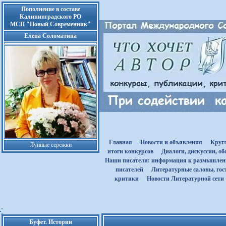
Пополнение в составе
Калининградского РО
МСП "Новый Современник"
Елена Соломатина
Главная
Новости и объявления
Круг
Лунные сережки
итоги конкурсов
Диалоги, дискуссии, о
Наши писатели: информация к размышле
писателей
Литературные салоны, гост
критики
Новости Литературной сети
Буфет. Истории