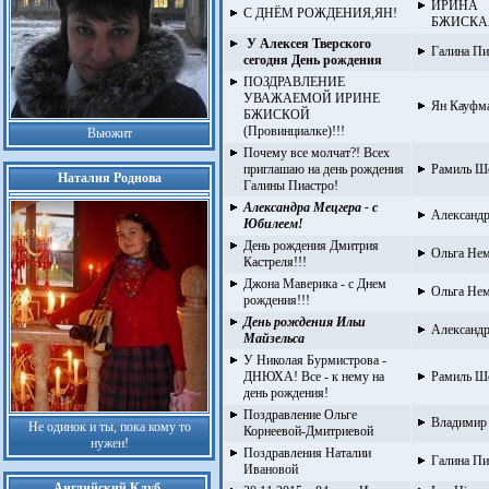
ИРИНА
С ДНЁМ РОЖДЕНИЯ,ЯН!
БЖИСКАЯ
У Алексея Тверского
Галина Пи
сегодня День рождения
ПОЗДРАВЛЕНИЕ
УВАЖАЕМОЙ ИРИНЕ
Ян Кауфм
БЖИСКОЙ
(Провинциалке)!!!
Вьюжит
Почему все молчат?! Всех
приглашаю на день рождения
Рамиль Ш
Наталия Роднова
Галины Пиастро!
Александра Мецгера - с
Александр
Юбилеем!
День рождения Дмитрия
Ольга Не
Кастреля!!!
Джона Маверика - с Днем
Ольга Не
рождения!!!
День рождения Ильи
Александр
Майзельса
У Николая Бурмистрова -
ДНЮХА! Все - к нему на
Рамиль Ш
день рождения!
Поздравление Ольге
Владимир
Не одинок и ты, пока кому то
Корнеевой-Дмитриевой
нужен!
Поздравления Наталии
Галина Пи
Ивановой
Английский Клуб