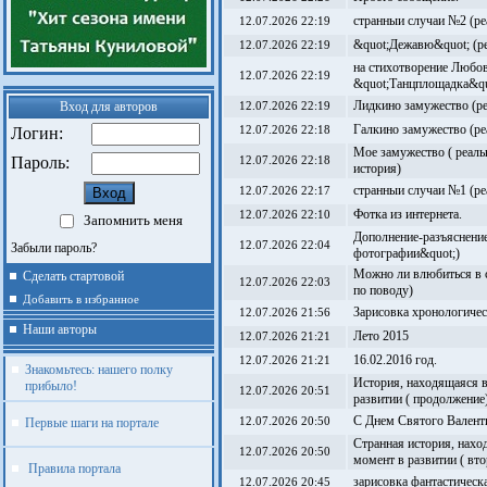
странныи случаи №2 (ре
12.07.2026 22:19
&quot;Дежавю&quot; (ре
12.07.2026 22:19
на стихотворение Любо
12.07.2026 22:19
&quot;Танцплощадка&qu
Лидкино замужество (ре
Вход для авторов
12.07.2026 22:19
Галкино замужество (ре
Логин:
12.07.2026 22:18
Мое замужество ( реал
Пароль:
12.07.2026 22:18
история)
странныи случаи №1 (ре
12.07.2026 22:17
Фотка из интернета.
12.07.2026 22:10
Запомнить меня
Дополнение-разъяснение
12.07.2026 22:04
Забыли пароль?
фотографии&quot;)
Можно ли влюбиться в 
Сделать стартовой
12.07.2026 22:03
по поводу)
Добавить в избранное
Зарисовка хронологиче
12.07.2026 21:56
Наши авторы
Лето 2015
12.07.2026 21:21
16.02.2016 год.
12.07.2026 21:21
Знакомьтесь: нашего полку
История, находящаяся 
прибыло!
12.07.2026 20:51
развитии ( продолжение)
С Днем Святого Валенти
Первые шаги на портале
12.07.2026 20:50
Странная история, нахо
12.07.2026 20:50
момент в развитии ( вт
Правила портала
зарисовка фантастическ
12.07.2026 20:45