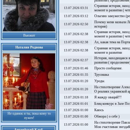
развитии ( продолжение)
Странная история, нахо
13.07.2026 03:31
момент в развитии ( че
Ольгино замужество (ре
13.07.2026 03:12
Почему меня назвали Л
13.07.2026 02:50
история)
Странная история, нахо
13.07.2026 02:38
Вьюжит
момент в развитии ( че
Ах, какая тема на Порта
13.07.2026 02:38
Наталия Роднова
Странная история, нахо
13.07.2026 02:38
момент в развитии
История, находящаяся 
13.07.2026 02:37
развитии ( продолжение)
Просто сообщение.
13.07.2026 01:46
Трусишка
13.07.2026 01:35
Уроды.
13.07.2026 01:20
На стихотворение Алек
13.07.2026 01:20
О реалиях украинской 
Я жажду оваций!!!
13.07.2026 01:18
Блиц конкурс в Зале П
13.07.2026 01:01
Каюсь
13.07.2026 01:00
Не одинок и ты, пока кому то
Обжора ( о себе )
13.07.2026 01:00
нужен!
На стихотворение Павла
13.07.2026 01:00
Моя счастливая звезда&
Английский Клуб