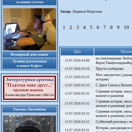
за нашим столом
Автор:
Людмила Морозова
1
2
3
4
5
6
7
8
9
10
Дата
Произв
Всемирный день кошек
на стихотворение Любо
13.07.2026 04:00
Лучшие рассказчики
&quot;Танцплощадка&qu
в нашем Буфете
Просто сообщение.
13.07.2026 03:34
Мое замужество ( реал
13.07.2026 03:33
история)
С Днем Святого Валенти
13.07.2026 03:33
Странная история, нахо
13.07.2026 03:32
момент в развитии
Странная история, нахо
13.07.2026 03:32
момент в развитии( тре
Татьяна Лиотвейзен
Странная история, нахо
13.07.2026 03:32
момент в развитии ( вт
Субботний разговор с 
13.07.2026 03:32
История, находящаяся 
13.07.2026 03:31