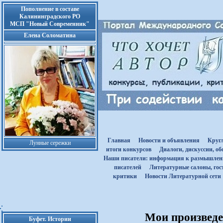
Пополнение в составе
Калининградского РО
МСП "Новый Современник"
Елена Соломатина
Главная
Новости и объявления
Круг
Лунные сережки
итоги конкурсов
Диалоги, дискуссии, о
Наши писатели: информация к размышле
писателей
Литературные салоны, гост
критики
Новости Литературной сети
Мои произведен
Буфет. Истории