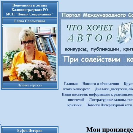
Пополнение в составе
Калининградского РО
МСП "Новый Современник"
Елена Соломатина
Главная
Новости и объявления
Круг
Лунные сережки
итоги конкурсов
Диалоги, дискуссии, о
Наши писатели: информация к размышле
писателей
Литературные салоны, гост
критики
Новости Литературной сети
Мои произведен
Буфет. Истории