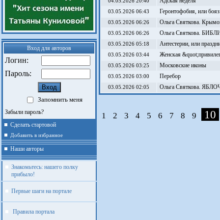
Адская неделя
04.05.2026 20:40
Геронтофобия, или бояз
03.05.2026 06:43
Ольга Святкова. Крымо
03.05.2026 06:26
Ольга Святкова. БИ
03.05.2026 06:26
Антестерии, или праздн
03.05.2026 05:18
Вход для авторов
Женская &quot;привиле
03.05.2026 03:44
Логин:
Московские иконы
03.05.2026 03:25
Пароль:
Перебор
03.05.2026 03:00
Ольга Святкова. ЯБ
03.05.2026 02:05
Запомнить меня
10
Забыли пароль?
1
2
3
4
5
6
7
8
9
Сделать стартовой
Добавить в избранное
Наши авторы
Знакомьтесь: нашего полку
прибыло!
Первые шаги на портале
Правила портала