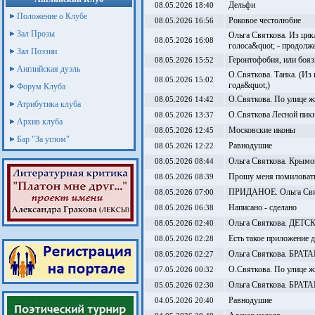
Дельфи
08.05.2026 18:40
Положение о Клубе
Роковое честолюбие
08.05.2026 16:56
Зал Прозы
Ольга Святкова. Из ци
08.05.2026 16:08
голоса&quot; - продолж
Зал Поэзии
Геронтофобия, или бояз
08.05.2026 15:52
Английская дуэль
О.Святкова. Танка. (Из
08.05.2026 15:02
года&quot;)
Форум Клуба
О.Святкова. По улице ж
08.05.2026 14:42
Атрибутика клуба
О.Святкова Лесной пик
08.05.2026 13:37
Архив клуба
Московские иконы
08.05.2026 12:45
Бар "За углом"
Равнодушие
08.05.2026 12:22
Ольга Святкова. Крымо
08.05.2026 08:44
Прошу меня помиловат
08.05.2026 08:39
ПРИДАНОЕ. Ольга Свя
08.05.2026 07:00
Написано - сделано
08.05.2026 06:38
Ольга Святкова. ДЕТ
08.05.2026 02:40
Есть такое приложение 
08.05.2026 02:28
Ольга Святкова. БРАТ
08.05.2026 02:27
О.Святкова. По улице ж
07.05.2026 00:32
Ольга Святкова. БРАТ
05.05.2026 02:30
Равнодушие
04.05.2026 20:40