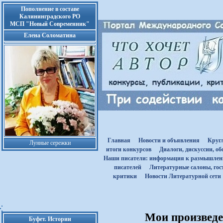
Пополнение в составе
Калининградского РО
МСП "Новый Современник"
Елена Соломатина
Главная
Новости и объявления
Круг
Лунные сережки
итоги конкурсов
Диалоги, дискуссии, о
Наши писатели: информация к размышле
писателей
Литературные салоны, гост
критики
Новости Литературной сети
Мои произведен
Буфет. Истории