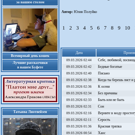
за нашим столом
Автор:
Юлия Полуйко
1
2
3
4
5
6
7
8
9
10
Дата
Произв
Всемирный день кошек
Себе, любимой, посвяща
09.03.2026 02:44
Лучшие рассказчики
Бедные богатые
в нашем Буфете
09.03.2026 02:42
Письмо
09.03.2026 02:40
Когда ты берешь лист и
09.03.2026 02:38
К осени
09.03.2026 02:36
Без причины
09.03.2026 02:34
Быть или не быть
09.03.2026 02:33
Сон
09.03.2026 02:31
Татьяна Лиотвейзен
Верните в моду простот
09.03.2026 02:16
Серость
09.03.2026 02:11
Красная тряпка
09.03.2026 01:36
Хаос
09.03.2026 00:54