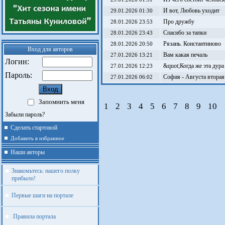
И вот, Любовь уходит
29.01.2026 01:30
Про дружбу
28.01.2026 23:53
Спасибо за тапки
28.01.2026 23:43
Рязань. Константиново
28.01.2026 20:50
Вход для авторов
Вам какая печаль
27.01.2026 13:21
Логин:
&quot;Когда же эта дура
27.01.2026 12:23
Пароль:
София - Августа вторая
27.01.2026 06:02
Запомнить меня
1
2
3
4
5
6
7
8
9
10
Забыли пароль?
Сделать стартовой
Добавить в избранное
Наши авторы
Знакомьтесь: нашего полку
прибыло!
Первые шаги на портале
Правила портала