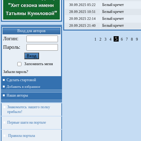
Белый кречет
30.09.2025 05:22
Белый кречет
28.09.2025 10:51
Белый кречет
20.09.2025 22:14
Белый кречет
20.09.2025 21:40
Вход для авторов
Логин:
5
1
2
3
4
6
7
8
9
Пароль:
Запомнить меня
Забыли пароль?
Сделать стартовой
Добавить в избранное
Наши авторы
Знакомьтесь: нашего полку
прибыло!
Первые шаги на портале
Правила портала