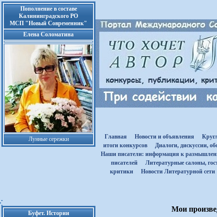
Пополнение в составе
Калининградского РО
МСП "Новый Современник"
Елена Соломатина
Главная
Новости и объявления
Круг
Лунные сережки
итоги конкурсов
Диалоги, дискуссии, о
Наши писатели: информация к размышле
писателей
Литературные салоны, гост
критики
Новости Литературной сети
Мои произвед
Буфет. Истории