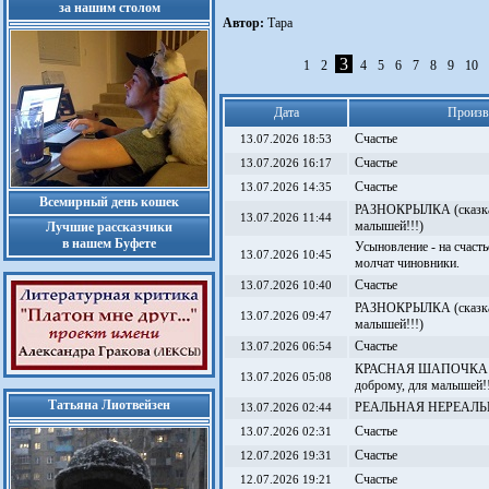
за нашим столом
Автор:
Тара
3
1
2
4
5
6
7
8
9
10
Дата
Произв
Счастье
13.07.2026 18:53
Счастье
13.07.2026 16:17
Счастье
13.07.2026 14:35
Всемирный день кошек
РАЗНОКРЫЛКА (сказка-
13.07.2026 11:44
малышей!!!)
Лучшие рассказчики
в нашем Буфете
Усыновление - на счасть
13.07.2026 10:45
молчат чиновники.
Счастье
13.07.2026 10:40
РАЗНОКРЫЛКА (сказка-
13.07.2026 09:47
малышей!!!)
Счастье
13.07.2026 06:54
КРАСНАЯ ШАПОЧКА (ст
13.07.2026 05:08
доброму, для малышей!!
Татьяна Лиотвейзен
РЕАЛЬНАЯ НЕРЕАЛЬ
13.07.2026 02:44
Счастье
13.07.2026 02:31
Счастье
12.07.2026 19:31
Счастье
12.07.2026 19:21