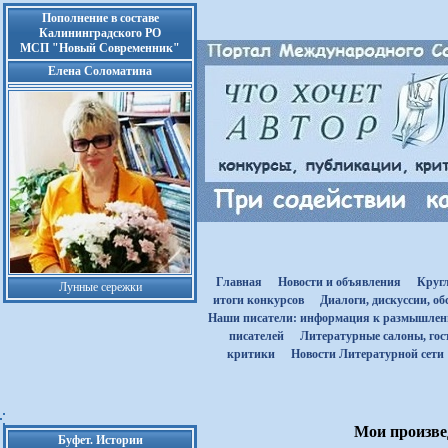
Пополнение в составе
Калининградского РО
МСП "Новый Современник"
Елена Соломатина
Главная
Новости и объявления
Круг
Лунные сережки
итоги конкурсов
Диалоги, дискуссии, о
Наши писатели: информация к размышле
писателей
Литературные салоны, гост
критики
Новости Литературной сети
Мои произвед
Буфет. Истории