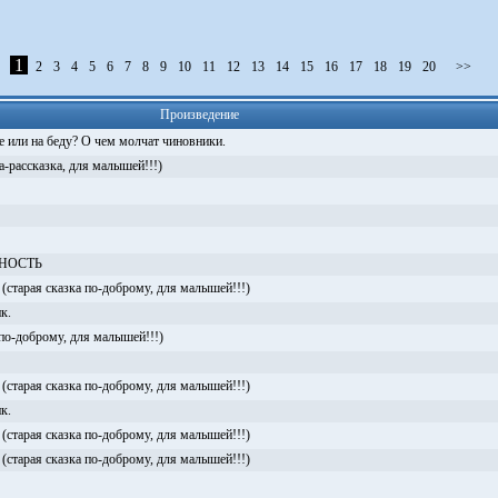
1
2
3
4
5
6
7
8
9
10
11
12
13
14
15
16
17
18
19
20
>>
Произведение
е или на беду? О чем молчат чиновники.
ассказка, для малышей!!!)
НОСТЬ
рая сказка по-доброму, для малышей!!!)
к.
 по-доброму, для малышей!!!)
рая сказка по-доброму, для малышей!!!)
к.
рая сказка по-доброму, для малышей!!!)
рая сказка по-доброму, для малышей!!!)