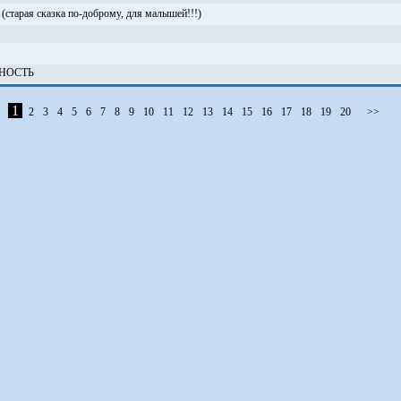
рая сказка по-доброму, для малышей!!!)
НОСТЬ
1
2
3
4
5
6
7
8
9
10
11
12
13
14
15
16
17
18
19
20
>>