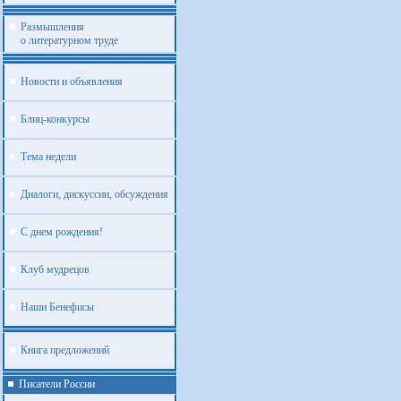
Размышления
о литературном труде
Новости и объявления
Блиц-конкурсы
Тема недели
Диалоги, дискуссии, обсуждения
С днем рождения!
Клуб мудрецов
Наши Бенефисы
Книга предложений
Писатели России