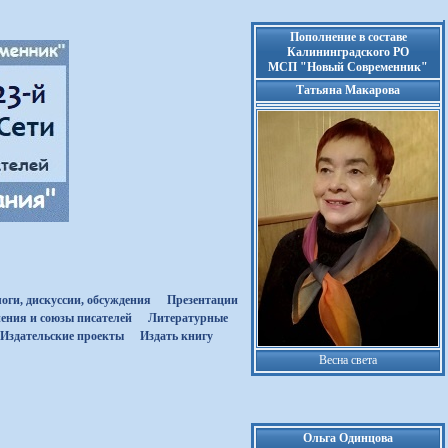
Пополнение в составе
Калининградского РО
МСП "Новый Современник"
Татьяна Макарова
оги, дискуссии, обсуждения
Презентации
ения и союзы писателей
Литературные
Издательские проекты
Издать книгу
Весна света
Ольга Одинцова