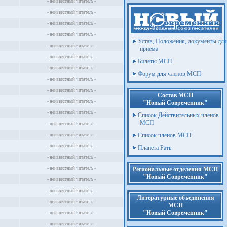
- неизвестный читатель -
- неизвестный читатель -
- неизвестный читатель -
- неизвестный читатель -
Устав, Положения, документы для
- неизвестный читатель -
приема
- неизвестный читатель -
Билеты МСП
- неизвестный читатель -
Форум для членов МСП
- неизвестный читатель -
- неизвестный читатель -
Состав МСП
- неизвестный читатель -
"Новый Современник"
- неизвестный читатель -
Список Действительных членов
МСП
- неизвестный читатель -
Список членов МСП
- неизвестный читатель -
- неизвестный читатель -
Планета Рать
- неизвестный читатель -
- неизвестный читатель -
Региональные отделения МСП
"Новый Современник"
- неизвестный читатель -
- неизвестный читатель -
Литературные объединения
- неизвестный читатель -
МСП
"Новый Современник"
- неизвестный читатель -
- неизвестный читатель -