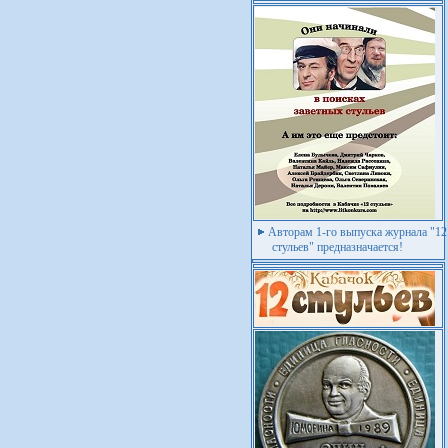
Авторам 1-го выпуска журнала "12
стульев" предназначается!