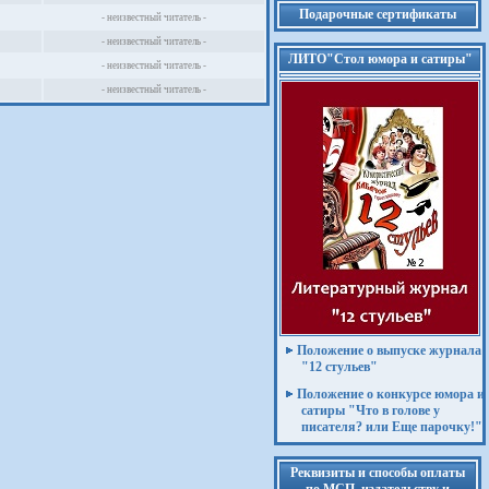
Подарочные сертификаты
- неизвестный читатель -
- неизвестный читатель -
ЛИТО"Стол юмора и сатиры"
- неизвестный читатель -
- неизвестный читатель -
Положение о выпуске журнала
"12 стульев"
Положение о конкурсе юмора и
сатиры "Что в голове у
писателя? или Еще парочку!"
Реквизиты и способы оплаты