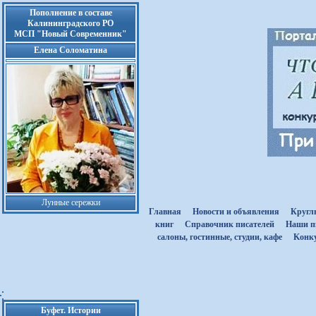
Пополнение в составе
Калининградского РО
МСП "Новый Современник"
Елена Соломатина
Лунные сережки
Главная
Новости и объявления
Кругл
книг
Cправочник писателей
Наши п
салоны, гостинные, студии, кафе
Kонк
Буфет. Истории