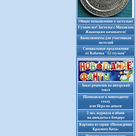
Общие помышления о застольях
Гуляем все! Застолье с Михаилом
Жванецким начинается!
Комплименты для участников
застолий
Cпециальные предложения
от Кабачка "12 стульев"
Заказ рецензии на авторский
текст
Шампанское к новогоднему
столу
или Игра на деньги
2 экз. журнала в обмен
на анекдоты о Бендере
Картина из серии «Похождения
Красного Кота»