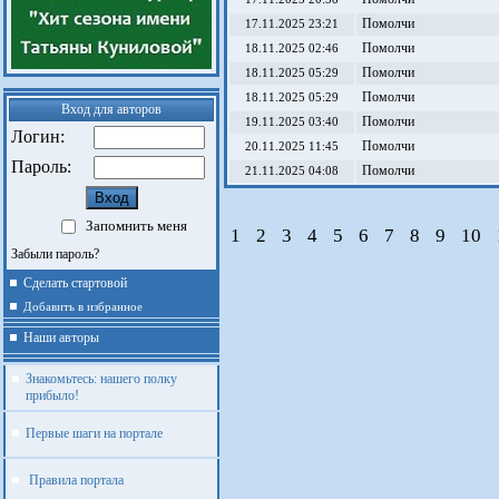
Помолчи
17.11.2025 23:21
Помолчи
18.11.2025 02:46
Помолчи
18.11.2025 05:29
Помолчи
18.11.2025 05:29
Вход для авторов
Помолчи
19.11.2025 03:40
Логин:
Помолчи
20.11.2025 11:45
Пароль:
Помолчи
21.11.2025 04:08
Запомнить меня
1
2
3
4
5
6
7
8
9
10
Забыли пароль?
Сделать стартовой
Добавить в избранное
Наши авторы
Знакомьтесь: нашего полку
прибыло!
Первые шаги на портале
Правила портала