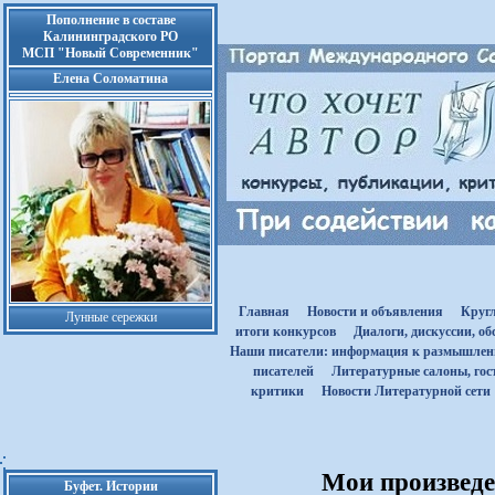
Пополнение в составе
Калининградского РО
МСП "Новый Современник"
Елена Соломатина
Главная
Новости и объявления
Круг
Лунные сережки
итоги конкурсов
Диалоги, дискуссии, о
Наши писатели: информация к размышле
писателей
Литературные салоны, гост
критики
Новости Литературной сети
Мои произведен
Буфет. Истории