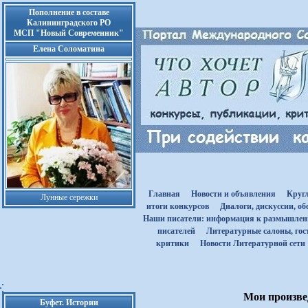
Пополнение в составе
Калининградского РО
МСП "Новый Современник"
Елена Соломатина
Главная
Новости и объявления
Круг
Лунные сережки
итоги конкурсов
Диалоги, дискуссии, о
Наши писатели: информация к размышле
писателей
Литературные салоны, гост
критики
Новости Литературной сети
Мои произвед
Буфет. Истории