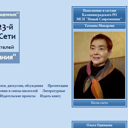
Пополнение в составе
Калининградского РО
МСП "Новый Современник"
Татьяна Макарова
оги, дискуссии, обсуждения
Презентации
ения и союзы писателей
Литературные
Издательские проекты
Издать книгу
Весна света
Ольга Одинцова