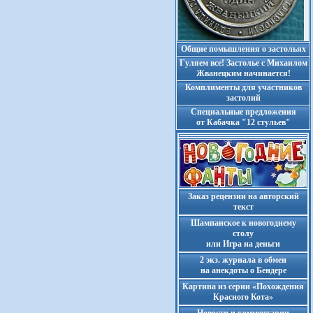
Общие помышления о застольях
Гуляем все! Застолье с Михаилом
Жванецким начинается!
Комплименты для участников
застолий
Cпециальные предложения
от Кабачка "12 стульев"
Заказ рецензии на авторский
текст
Шампанское к новогоднему
столу
или Игра на деньги
2 экз. журнала в обмен
на анекдоты о Бендере
Картина из серии «Похождения
Красного Кота»