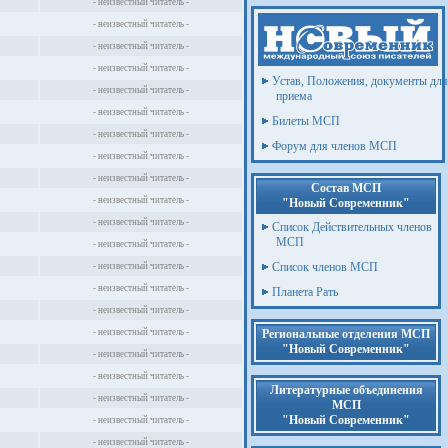
- неизвестный читатель -
- неизвестный читатель -
- неизвестный читатель -
- неизвестный читатель -
Устав, Положения, документы для
- неизвестный читатель -
приема
- неизвестный читатель -
Билеты МСП
- неизвестный читатель -
Форум для членов МСП
- неизвестный читатель -
- неизвестный читатель -
Состав МСП
- неизвестный читатель -
"Новый Современник"
- неизвестный читатель -
Список Действительных членов
МСП
- неизвестный читатель -
Список членов МСП
- неизвестный читатель -
- неизвестный читатель -
Планета Рать
- неизвестный читатель -
- неизвестный читатель -
Региональные отделения МСП
"Новый Современник"
- неизвестный читатель -
- неизвестный читатель -
Литературные объединения
- неизвестный читатель -
МСП
"Новый Современник"
- неизвестный читатель -
- неизвестный читатель -