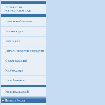
Размышления
о литературном труде
Новости и объявления
Блиц-конкурсы
Тема недели
Диалоги, дискуссии, обсуждения
С днем рождения!
Клуб мудрецов
Наши Бенефисы
Книга предложений
Писатели России