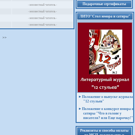
Подарочные сертификаты
- неизвестный читатель -
- неизвестный читатель -
ЛИТО"Стол юмора и сатиры"
- неизвестный читатель -
- неизвестный читатель -
>>
Положение о выпуске журнала
"12 стульев"
Положение о конкурсе юмора и
сатиры "Что в голове у
писателя? или Еще парочку!"
Реквизиты и способы оплаты