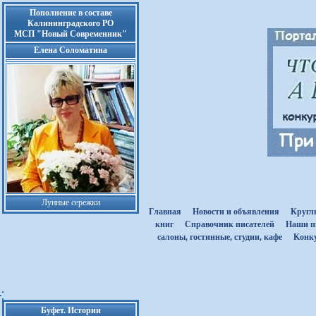
Пополнение в составе
Калининградского РО
МСП "Новый Современник"
Елена Соломатина
Лунные сережки
Главная
Новости и объявления
Кругл
книг
Cправочник писателей
Наши п
салоны, гостинные, студии, кафе
Kонк
Буфет. Истории