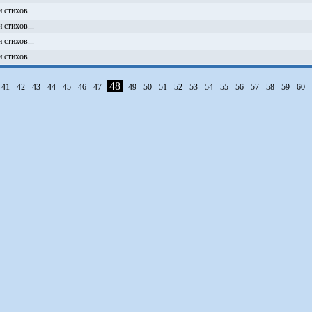
 стихов...
 стихов...
 стихов...
 стихов...
48
41
42
43
44
45
46
47
49
50
51
52
53
54
55
56
57
58
59
60