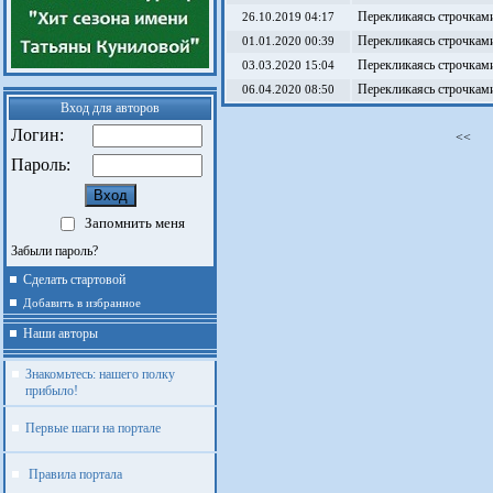
Перекликаясь строчками
26.10.2019 04:17
Перекликаясь строчками
01.01.2020 00:39
Перекликаясь строчками
03.03.2020 15:04
Перекликаясь строчками
06.04.2020 08:50
Вход для авторов
Логин:
<<
Пароль:
Запомнить меня
Забыли пароль?
Сделать стартовой
Добавить в избранное
Наши авторы
Знакомьтесь: нашего полку
прибыло!
Первые шаги на портале
Правила портала