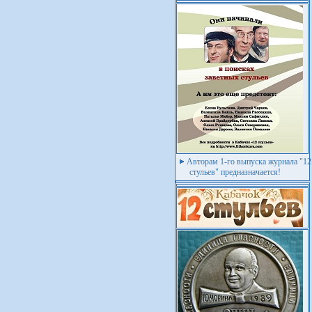
Авторам 1-го выпуска журнала "12
стульев" предназначается!