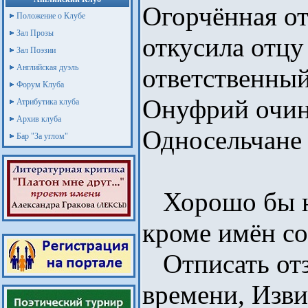
Огорчённая о
Положение о Клубе
Зал Прозы
откусила отц
Зал Поэзии
Английская дуэль
ответственный
Форум Клуба
Онуфрий очин
Атрибутика клуба
Архив клуба
Односельчане 
Бар "За углом"
Хорошо бы не
кроме имён с
Отписать отз
времени, Изви