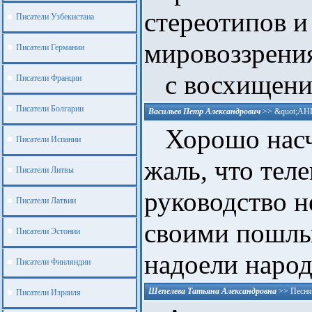
стереотипов и
Писатели Узбекистана
мировоззрени
Писатели Германии
с восхищени
Писатели Франции
Писатели Болгарии
Васильев Петр Александрович
>>
&quot;АН
Хорошо насч
Писатели Испании
жаль, что тел
Писатели Литвы
руководство н
Писатели Латвии
своими пошл
Писатели Эстонии
надоели народу
Писатели Финляндии
Шепелева Татьяна Александровна
>>
Песня
Писатели Израиля