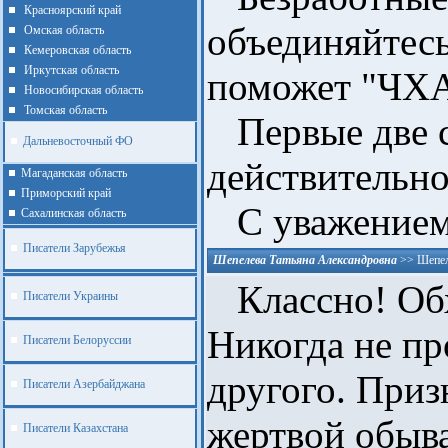
Красноярский край
объединяйтес
Омская область
Кемеровская область
Иркутская область
поможет "ЧХА
Новосибирская область
Томская область
Первые две с
Дальневосточный ФО
действительн
Магаданская область
Приморский край
С уважением
Cахалинская область
Писатели Зарубежья
Шепелева Татьяна Александровна
>>
Шепел
Классно! Обх
Писатели Украины
Никогда не пр
Писатели Белоруссии
другого. Приз
Писатели Азербайджана
жертвой обыв
Писатели Казахстана