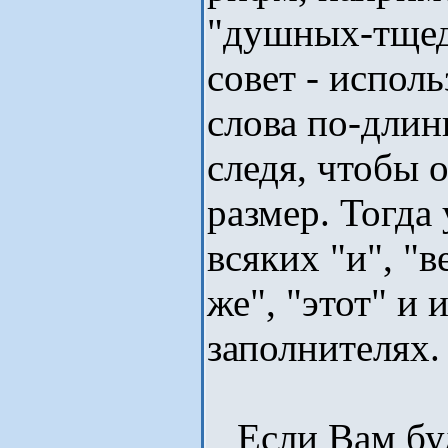
"душных-тщед
совет - исполь
слова по-длин
следя, чтобы 
размер. Тогда
всяких "и", "в
же", "этот" и
заполнителях.
Если Вам буд