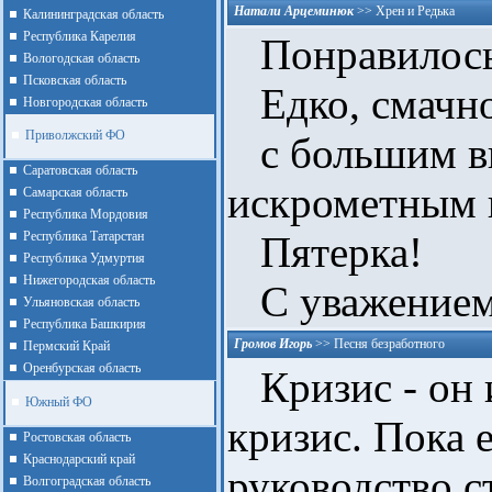
Натали Арцеминюк
>>
Хрен и Редька
Калининградская область
Республика Карелия
Понравилось
Вологодская область
Псковская область
Едко, смачно,
Новгородская область
Приволжский ФО
с большим вк
Cаратовская область
искрометным 
Cамарская область
Республика Мордовия
Республика Татарстан
Пятерка!
Республика Удмуртия
Нижегородская область
С уважением,
Ульяновская область
Республика Башкирия
Громов Игорь
>>
Песня безработного
Пермский Край
Оренбурская область
Кризис - он и
Южный ФО
кризис. Пока 
Ростовская область
Краснодарский край
руководство с
Волгоградская область