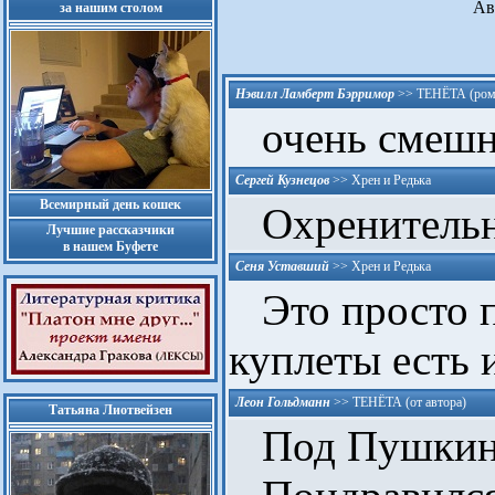
Ав
за нашим столом
Нэвилл Ламберт Бэрримор
>>
ТЕНЁТА (ром
очень смешн
Сергей Кузнецов
>>
Хрен и Редька
Всемирный день кошек
Охренительн
Лучшие рассказчики
в нашем Буфете
Сеня Уставший
>>
Хрен и Редька
Это просто п
куплеты есть 
Леон Гольдманн
>>
ТЕНЁТА (от автора)
Татьяна Лиотвейзен
Под Пушкина