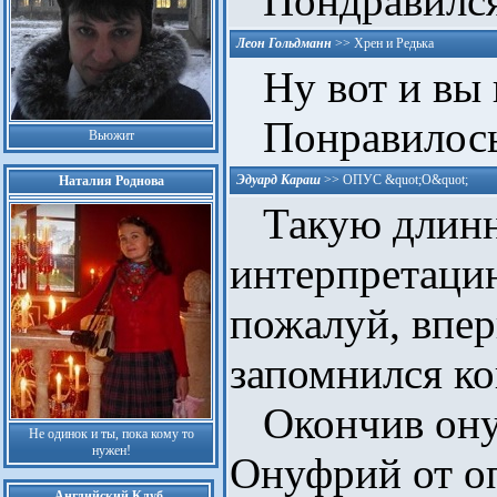
Пондравился 
Леон Гольдманн
>>
Хрен и Редька
Ну вот и вы 
Понравилось 
Вьюжит
Эдуард Караш
>>
ОПУС &quot;О&quot;
Наталия Роднова
Такую длин
интерпретаци
пожалуй, впер
запомнился ко
Окончив ону
Не одинок и ты, пока кому то
нужен!
Онуфрий от оп
Английский Клуб