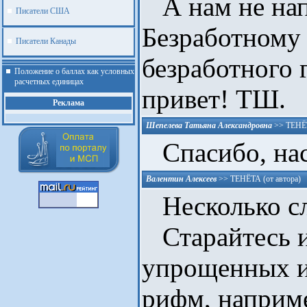
А нам не нап
Писатели США
Безработному
Писатели Канады
безработного 
Положение о баллах как условных
расчетных единицах
привет! ТШ.
Реклама
Шепелева Татьяна Александровна
>>
ТЕНЁ
Спасибо, на
Валентин Алексеев
>>
ТЕНЁТА (от автора)
Несколько сл
Старайтесь и
упрощенных и
.
рифм, наприме