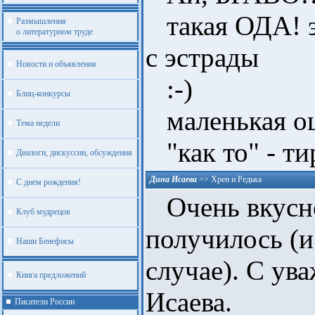
такая ОДА! э
Размышления
о литературном труде
с эстрады
Новости и объявления
:-)
Блиц-конкурсы
маленькая о
Тема недели
"как то" - ти
Диалоги, дискуссии, обсуждения
Дина Исаева
>>
Хрен и Редька
С днем рождения!
Очень вкусно
Клуб мудрецов
получилось (и
Наши Бенефисы
случае). С ув
Книга предложений
Исаева.
Писатели России