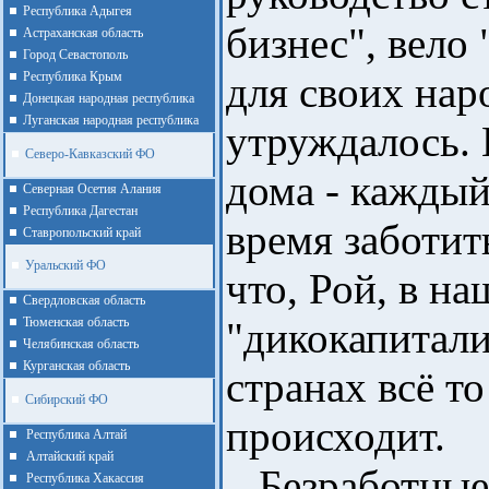
Республика Адыгея
бизнес", вело
Астраханская область
Город Севастополь
Республика Крым
для своих нар
Донецкая народная республика
Луганская народная республика
утруждалось. 
Северо-Кавказский ФО
дома - каждый
Северная Осетия Алания
Республика Дагестан
время заботить
Ставропольский край
Уральский ФО
что, Рой, в н
Cвердловская область
Тюменская область
"дикокапитали
Челябинская область
Курганская область
странах всё т
Сибирский ФО
происходит.
Республика Алтай
Алтайcкий край
Безработные 
Республика Хакассия