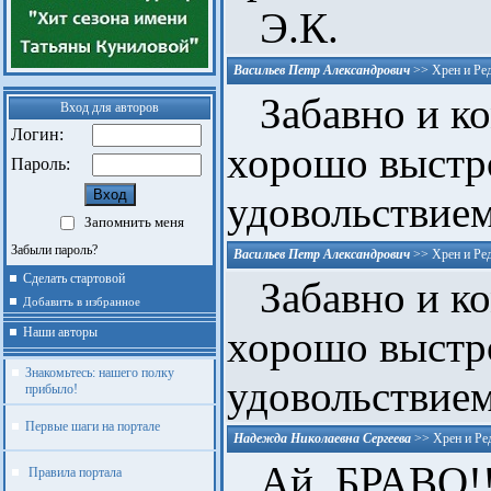
Э.К.
Васильев Петр Александрович
>>
Хрен и Ре
Забавно и к
Вход для авторов
Логин:
хорошо выстр
Пароль:
удовольствием
Запомнить меня
Забыли пароль?
Васильев Петр Александрович
>>
Хрен и Ре
Сделать стартовой
Забавно и к
Добавить в избранное
хорошо выстр
Наши авторы
Знакомьтесь: нашего полку
удовольствием
прибыло!
Первые шаги на портале
Надежда Николаевна Сергеева
>>
Хрен и Ре
Ай, БРАВО!!!
Правила портала