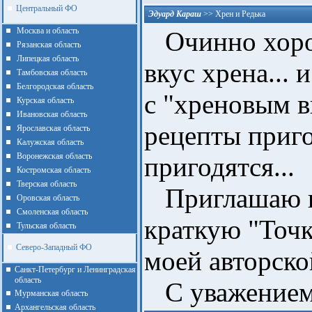
Центральный ФО
Эдуард Караш
>>
Хрен и Редька
Москва и область
Очинно хоро
Рязанская область
Липецкая область
вкус хрена... 
Тамбовская область
Белгородская область
с "хреновым в
Курская область
Ивановская область
рецепты приг
Ярославская область
Калужская область
Воронежская область
пригодятся...
Костромская область
Тверская область
Приглашаю на
Оровская область
Смоленская область
краткую "Точк
Тульская область
Северо-Западный ФО
моей авторско
Санкт-Петербург и Ленинградская
область
С уважением,
Мурманская область
Архангельская область