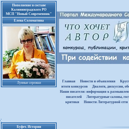
Пополнение в составе
Калининградского РО
МСП "Новый Современник"
Елена Соломатина
Главная
Новости и объявления
Круг
Лунные сережки
итоги конкурсов
Диалоги, дискуссии, о
Наши писатели: информация к размышле
писателей
Литературные салоны, гост
критики
Новости Литературной сети
Буфет. Истории