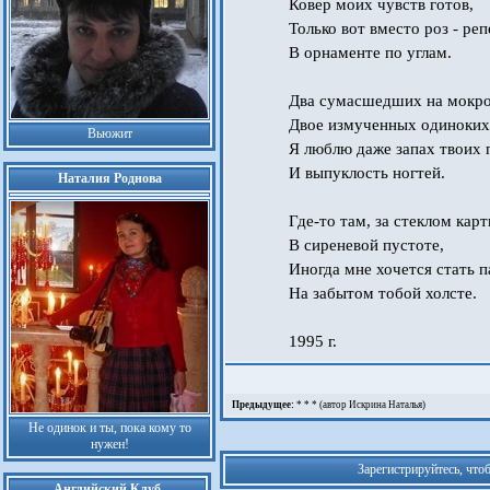
Ковер моих чувств готов,
Только вот вместо роз - ре
В орнаменте по углам.
Два сумасшедших на мокро
Двое измученных одиноких 
Вьюжит
Я люблю даже запах твоих
И выпуклость ногтей.
Наталия Роднова
Где-то там, за стеклом кар
В сиреневой пустоте,
Иногда мне хочется стать 
На забытом тобой холсте.
1995 г.
Предыдущее:
* * * (автор Искрина Наталья)
Не одинок и ты, пока кому то
нужен!
Зарегистрируйтесь, что
Английский Клуб