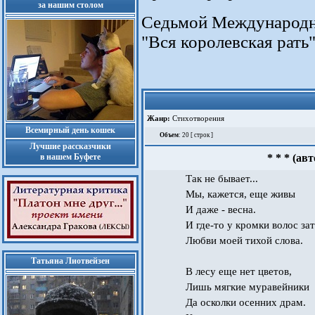
за нашим столом
Cедьмой Международн
"Вся королевская рать"
Жанр:
Стихотворения
Всемирный день кошек
Объем
: 20 [ строк ]
Лучшие рассказчики
в нашем Буфете
* * * (а
Так не бывает...
Мы, кажется, еще живы
И даже - весна.
И где-то у кромки волос за
Любви моей тихой слова.
Татьяна Лиотвейзен
В лесу еще нет цветов,
Лишь мягкие муравейники
Да осколки осенних драм.