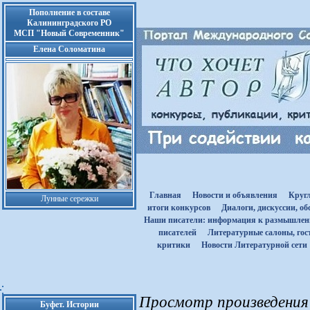
Пополнение в составе
Калининградского РО
МСП "Новый Современник"
Елена Соломатина
Главная
Новости и объявления
Круг
Лунные сережки
итоги конкурсов
Диалоги, дискуссии, о
Наши писатели: информация к размышле
писателей
Литературные салоны, гост
критики
Новости Литературной сети
Просмотр произведения 
Буфет. Истории