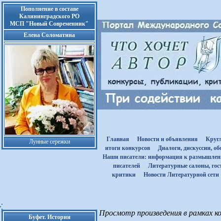
Пополнение в составе
Калининградского РО
МСП "Новый Современник"
Елена Соломатина
Главная
Новости и объявления
Круг
Лунные сережки
итоги конкурсов
Диалоги, дискуссии, о
Наши писатели: информация к размышле
писателей
Литературные салоны, гост
критики
Новости Литературной сети
Просмотр произведения в рамках ко
Буфет. Истории