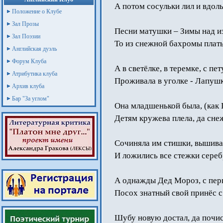
А потом сосульки лил и вдол
Положение о Клубе
Зал Прозы
Песни матушки – Зимы над из
Зал Поэзии
То из снежной бахромы плат
Английская дуэль
Форум Клуба
А в светёлке, в теремке, с п
Атрибутика клуба
Проживала в уголке - Лапуш
Архив клуба
Бар "За углом"
Она младшенькой была, (как П
Детям кружева плела, да сне
Сочиняла им стишки, вышива
И ложились все стежки сереб
А однажды Дед Мороз, с пер
Посох знатный свой принёс с
Шубу новую достал, да почис