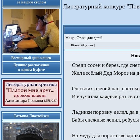
за нашим столом
Литературный конкурс "Пов
Стихи для детей
Жанр:
Объем
: 40 [ строк ]
Нов
Всемирный день кошек
Среди сосен и берёз, где сне
Лучшие рассказчики
в нашем Буфете
Жил весёлый Дед Мороз на д
Он своих оленей пас, снегом
И внучатам каждый раз свои 
Льдинки поровну делил, да в
Татьяна Лиотвейзен
Бабы снежные лепил, ребусы 
На меду для пирога звёздочк