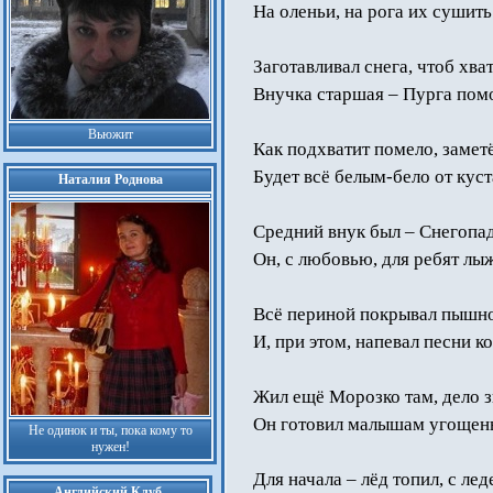
На оленьи, на рога их сушить
Заготавливал снега, чтоб хва
Внучка старшая – Пурга пом
Вьюжит
Как подхватит помело, заметё
Будет всё белым-бело от кус
Наталия Роднова
Средний внук был – Снегопад.
Он, с любовью, для ребят лы
Всё периной покрывал пышн
И, при этом, напевал песни к
Жил ещё Морозко там, дело з
Он готовил малышам угощень
Не одинок и ты, пока кому то
нужен!
Для начала – лёд топил, с ле
Английский Клуб