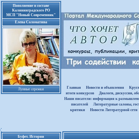
Пополнение в составе
Калининградского РО
МСП "Новый Современник"
Елена Соломатина
Главная
Новости и объявления
Круг
Лунные сережки
итоги конкурсов
Диалоги, дискуссии, о
Наши писатели: информация к размышле
писателей
Литературные салоны, гост
критики
Новости Литературной сети
Буфет. Истории