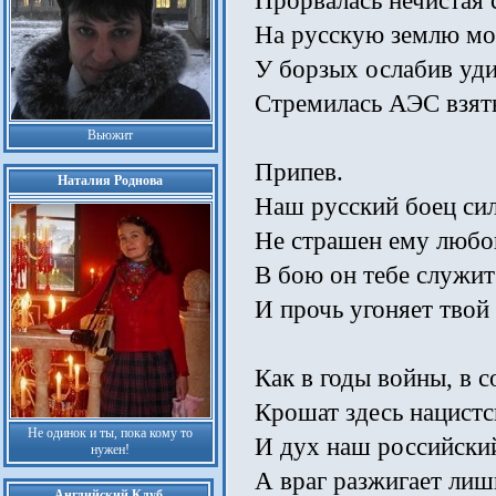
Прорвалась нечистая 
На русскую землю м
У борзых ослабив уд
Стремилась АЭС взять
Вьюжит
Припев.
Наталия Роднова
Наш русский боец си
Не страшен ему любой
В бою он тебе служит
И прочь угоняет твой 
Как в годы войны, в с
Крошат здесь нацистс
Не одинок и ты, пока кому то
И дух наш российски
нужен!
А враг разжигает лишь
Английский Клуб