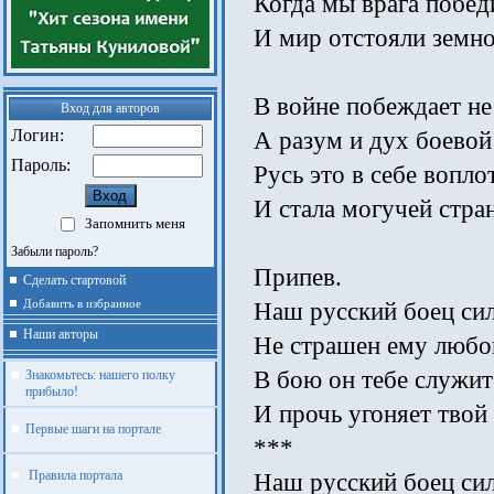
Когда мы врага побед
И мир отстояли земно
В войне побеждает не
Вход для авторов
Логин:
А разум и дух боевой
Пароль:
Русь это в себе вопло
И стала могучей стра
Запомнить меня
Забыли пароль?
Припев.
Сделать стартовой
Добавить в избранное
Наш русский боец си
Наши авторы
Не страшен ему любой
В бою он тебе служит
Знакомьтесь: нашего полку
прибыло!
И прочь угоняет твой 
Первые шаги на портале
***
Правила портала
Наш русский боец си