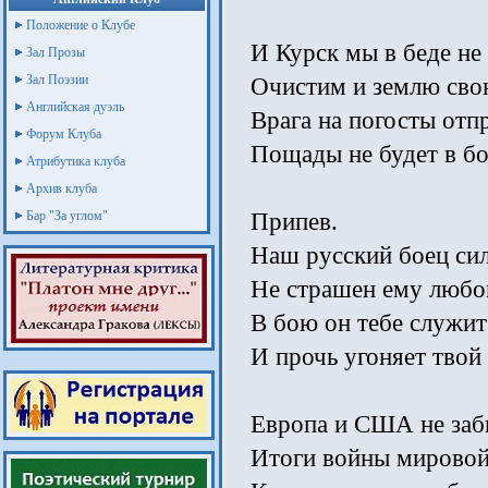
Положение о Клубе
И Курск мы в беде не
Зал Прозы
Зал Поэзии
Очистим и землю сво
Английская дуэль
Врага на погосты отп
Форум Клуба
Пощады не будет в б
Атрибутика клуба
Архив клуба
Бар "За углом"
Припев.
Наш русский боец си
Не страшен ему любой
В бою он тебе служит
И прочь угоняет твой 
Европа и США не за
Итоги войны мировой