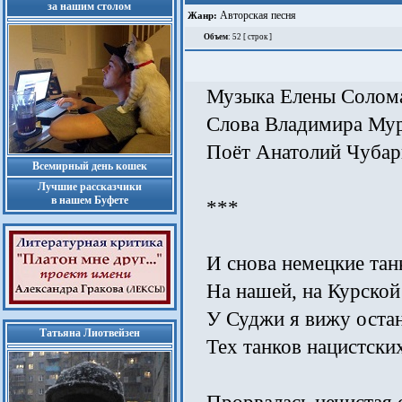
за нашим столом
Авторская песня
Жанр:
Объем
: 52 [ строк ]
Музыка Елены Солом
Слова Владимира Му
Поёт Анатолий Чубар
Всемирный день кошек
Лучшие рассказчики
в нашем Буфете
***
И снова немецкие тан
На нашей, на Курской
У Суджи я вижу оста
Татьяна Лиотвейзен
Тех танков нацистских