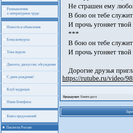
Не страшен ему любой
Размышления
о литературном труде
В бою он тебе служит
И прочь угоняет твой 
Новости и объявления
***
Блиц-конкурсы
В бою он тебе служит
И прочь угоняет твой 
Тема недели
Диалоги, дискуссии, обсуждения
Дорогие друзья пригл
https://rutube.ru/video
С днем рождения!
Клуб мудрецов
Предыдущее:
Памяти друга
Наши Бенефисы
Заре
Книга предложений
Писатели России