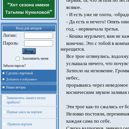
первая, та, что летала по лес
всякое.
- И есть уже не охота, -обрад
- Да есть и нечего! Опять он
Вход для авторов
год, - нервничала третья.
Логин:
- Кошка мурлычет, вам не каж
Пароль:
конечно. Это с тобой в компа
мерещится.
Все трое оглянулись, вздохну
Запомнить меня
услышала ничего, что почувс
Забыли пароль?
Затихло на мгновение. Громк
Сделать стартовой
небес,
Добавить в избранное
прорываясь через неведомое 
Наши авторы
космическим звуком заливая 
Знакомьтесь: нашего полку
прибыло!
Эти трое как-то сжались от б
Первые шаги на портале
Неловко постояли, переминая
каждая сама по себе.
Правила портала
Слегка вздрогнув, звякнул се