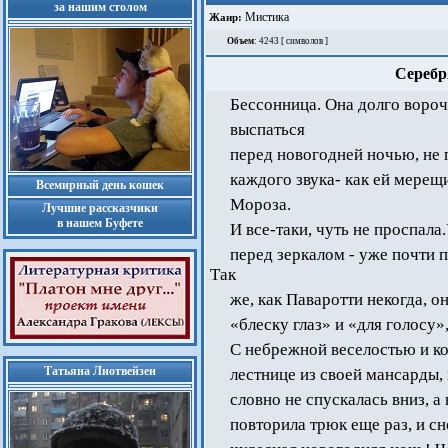
за нашим столом
Мистика
Жанр:
Объем
: 4243 [ символов ]
Серебр
Бессонница. Она долго вороч
выспаться
перед новогодней ночью, не п
каждого звука- как ей мерещ
Всемирный день кошек
Мороза.
Лучшие рассказчики
в нашем Буфете
И все-таки, чуть не проспала
перед зеркалом - уже почти п
Так
же, как Паваротти некогда, 
«блеску глаз» и «для голосу»
С небрежной веселостью и ко
Татьяна Лиотвейзен
лестнице из своей мансарды, 
словно не спускалась вниз, а 
повторила трюк еще раз, и сно