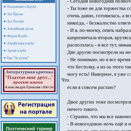
- Сегодня новогодняя полноч
Положение о Клубе
- Ты тоже не для торжества с
Зал Прозы
очень давно, готовилась, а в
Зал Поэзии
никогда, - безжалостно ответ
Английская дуэль
- И я, по-моему, опять набра
Форум Клуба
капризничала вторая, крутяс
Атрибутика клуба
расползлась - и все тут, ник
Архив клуба
Две другие посмотрели на нее
Бар "За углом"
- Не понимаю, но я все время 
что бестолку, а из-за этого т
могу есть! Наверное, я уже 
Что
если я совсем растаю?
Двое других тоже посмотрели
ничего такого.
- Странно, что мы все наконец
- В новогоднюю ночь ещё и н