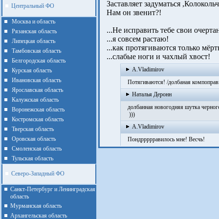
Заставляет задуматься ,Колокольч
Центральный ФО
Нам он звенит?!
Москва и область
...Не исправить тебе свои очертан
Рязанская область
...я совсем растаю!
Липецкая область
...как протягиваются только мёрт
Тамбовская область
...слабые ноги и чахлый хвост!
Белгородская область
A.Vladimirov
Курская область
Ивановская область
Потягиваются! /долбаная компоправ
Ярославская область
Наталья Деронн
Калужская область
долбанная новогодняя шутка черног
Воронежская область
)))
Костромская область
A.Vladimirov
Тверская область
Оровская область
Пондррррравилось мне! Весчь!
Смоленская область
Тульская область
Северо-Западный ФО
Санкт-Петербург и Ленинградская
область
Мурманская область
Архангельская область