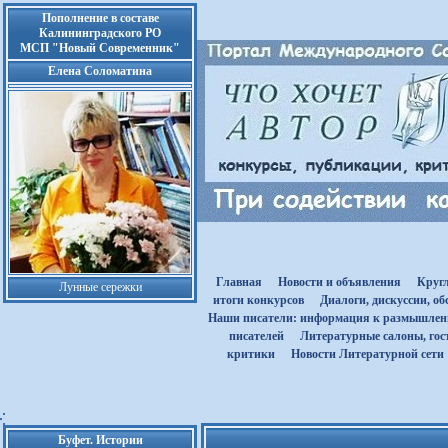
Пополнение в составе
Калининградского РО
МСП "Новый Современник"
Елена Соломатина
Главная
Новости и объявления
Круг
Лунные сережки
итоги конкурсов
Диалоги, дискуссии, о
Наши писатели: информация к размышле
писателей
Литературные салоны, гост
критики
Новости Литературной сети
Буфет. Истории