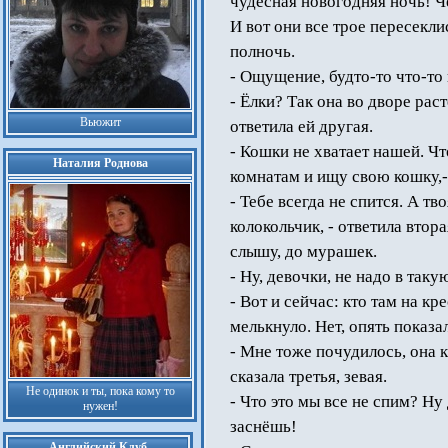
чудесная новогодняя ночь! Че
И вот они все трое пересекли
полночь.
- Ощущение, будто-то что-то н
- Ёлки? Так она во дворе раст
Вьюжит
ответила ей другая.
- Кошки не хватает нашей. Чт
Наталия Роднова
комнатам и ищу свою кошку,-
- Тебе всегда не спится. А т
колокольчик, - ответила втора
слышу, до мурашек.
- Ну, девочки, не надо в таку
- Вот и сейчас: кто там на кр
мелькнуло. Нет, опять показа
- Мне тоже почудилось, она 
сказала третья, зевая.
Не одинок и ты, пока кому то
- Что это мы все не спим? Ну 
нужен!
заснёшь!
Английский Клуб