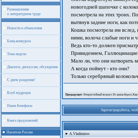
новогодней шапочке с колоко
Размышления
о литературном труде
посмотрела на этих троих. По
вытянув задние ноги, как по
Новости и объявления
Кошка посмотрела им вслед, н
ними, волоча слабые ноги и ч
Блиц-конкурсы
Ведь кто-то должен присматри
Привидением, Галлюцинацией
Тема недели
Мало ли, что они натворить 
Диалоги, дискуссии, обсуждения
А когда поймут - кто они?
Только серебряный колокольч
С днем рождения!
Клуб мудрецов
Предыдущее:
Непристойный возраст. Из цикла &quot;Ка
Наши Бенефисы
Зарегистрируйтесь, что
Книга предложений
Писатели России
A.Vladimirov