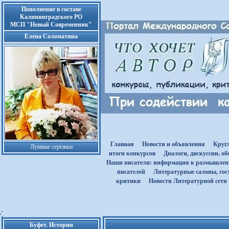
Пополнение в составе
Калининградского РО
МСП "Новый Современник"
Елена Соломатина
Главная
Новости и объявления
Круг
Лунные сережки
итоги конкурсов
Диалоги, дискуссии, о
Наши писатели: информация к размышле
писателей
Литературные салоны, гост
критики
Новости Литературной сети
Буфет. Истории