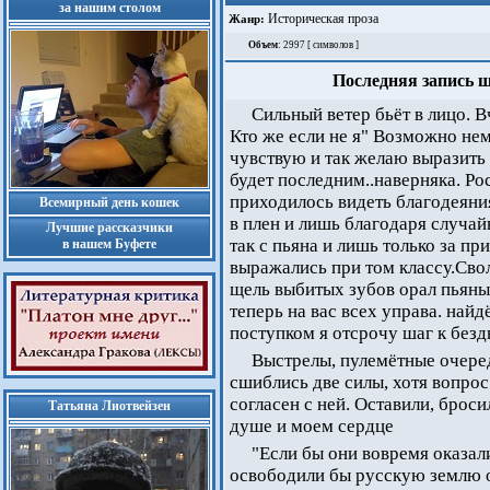
за нашим столом
Историческая проза
Жанр:
Объем
: 2997 [ символов ]
Последняя запись ш
Сильный ветер бьёт в лицо. В
Кто же если не я" Возможно нем
чувствую и так желаю выразить
будет последним..наверняка. Ро
приходилось видеть благодеяни
Всемирный день кошек
в плен и лишь благодаря случай
Лучшие рассказчики
так с пьяна и лишь только за п
в нашем Буфете
выражались при том классу.Сво
щель выбитых зубов орал пьяны
теперь на вас всех управа. найд
поступком я отсрочу шаг к бездне
Выстрелы, пулемётные очеред
сшиблись две силы, хотя вопро
согласен с ней. Оставили, броси
Татьяна Лиотвейзен
душе и моем сердце
"Если бы они вовремя оказа
освободили бы русскую землю о