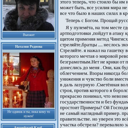
этого теперь, что стоило бы им
может быть, все усилия мира не
все что было в наших силах в к
Теперь с Богом. Прощай русс
Я у пулемёта, на том месте г
артподготовки ,пойдут в атаку к
Вьюжит
щитом применяя метод Чингисха
стреляйте,братцы .... неслось э
Наталия Роднова
Стреляйте. я нажал на гашетку в
которого мечтая о мировой рев
безграмотным.Нет не крики от п
донеслись до меня . Они, как бу
облегчением. Взоры никогда бол
унижения и чувство боли вместе
в даль лазурную .Сметённая вол
строя, против которого я борол
прекрасно понимал, что невозм
государственности и без фундаме
простоит Примеры? Ой Господи 
Не одинок и ты, пока кому то
не самый наглядный пример. пра
нужен!
правительстве. но уверен это вс
участка обстрела? перевалило 
Английский Клуб