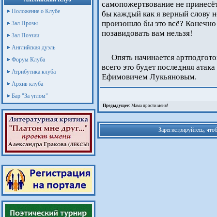
самопожертвование не принесёт
Положение о Клубе
бы каждый как я верный слову 
произошло бы это всё? Конечно 
Зал Прозы
позавидовать вам нельзя!
Зал Поэзии
Английская дуэль
Опять начинается артподгото
Форум Клуба
всего это будет последняя атак
Атрибутика клуба
Ефимовичем Лукьяновым.
Архив клуба
Бар "За углом"
Предыдущее:
Мама прости меня!
Зарегистрируйтесь, что