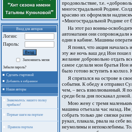
продовольствие, т.е. «добровол
многострадальной Родине. Солд
красиво их оформляли надписям
«Многострадальной Родине от 
На этот раз воины-освободи
Вход для авторов
автоматами они сопровождали к
Логин:
один в кабине. Машины операти
Пароль:
Я понял, что акция началась 
эту же ночь ваш дед Ион пошел 
желание добровольно отдать все,
Запомнить меня
самое сделали мои братья Ион и
Забыли пароль?
было готово вступить в колхоз. 
Сделать стартовой
Я спрятался на острове в сво
Добавить в избранное
события. К обеду я отправил Су
Наши авторы
чем, – весь взволнованный. Я п
среди бела дня поскакал домо
Знакомьтесь: нашего полку
Мою жену с тремя маленьким
прибыло!
машина отъехала час назад. Им 
собрать только две связки разм
Первые шаги на портале
руках, плакала, рвала на себе 
неумолимы и непоколебимы. Тол
Правила портала