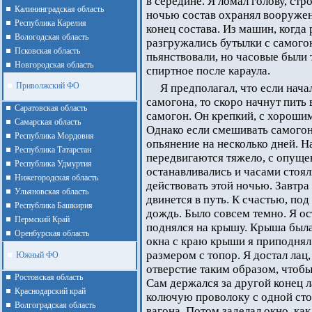
в середине. Я ломал голову, стр
Калининградская область
ночью состав охранял вооружен
Республика Карелия
конец состава. Из машин, когд
Вологодская область
разгружались бутылки с самого
Псковская область
пьянствовали, но часовые были
Новгородская область
спиртное после караула.
Приволжский ФО
Я предполагал, что если нача
самогона, то скоро начнут пить
Cаратовская область
самогон. Он крепкий, с хорошим
Cамарская область
Однако если смешивать самогон
Республика Мордовия
опьянение на несколько дней. На
Республика Татарстан
передвигаются тяжело, с опуще
Республика Удмуртия
останавливались и часами стоял
Нижегородская область
действовать этой ночью. Завтра
Ульяновская область
двинется в путь. К счастью, по
Республика Башкирия
дождь. Было совсем темно. Я о
Пермский Край
поднялся на крышу. Крыша была
Оренбурская область
окна с краю крыши я приподнял
размером с топор. Я достал лац,
Южный ФО
отверстие таким образом, чтобы
Ростовская область
Сам держался за другой конец л
Краснодарский край
колючую проволоку с одной сто
Волгоградская область
вагона. Потом заделал окно, ка