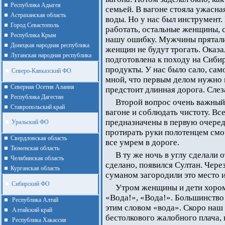
Республика Адыгея
семьей. В вагоне стояла ужасная
Астраханская область
воды. Но у нас был инструмент.
Город Севастополь
работать, остальные женщины, 
Республика Крым
нашу ошибку. Мужчины пряталис
Донецкая народная республика
женщин не будут трогать. Оказа
Луганская народная республика
подготовлена к походу на Сибир
продукты. У нас было сало, са
Северо-Кавказский ФО
мной, что первым делом нужно 
Северная Осетия Алания
предстоит длинная дорога. Сле
Республика Дагестан
Второй вопрос очень важный
Ставропольский край
вагоне и соблюдать чистоту. Вс
предназначены в первую очередь
Уральский ФО
протирать руки полотенцем смо
Cвердловская область
все умрем в дороге.
Тюменская область
В ту же ночь в углу сделали о
Челябинская область
сделано, появился Султан. Чере
Курганская область
суманом загородили это место и
Сибирский ФО
Утром женщины и дети хором
«Вода!», «Вода!». Большинство 
Республика Алтай
этим словом «вода». Скоро наш
Алтайcкий край
бестолкового жалобного плача,
Республика Хакассия