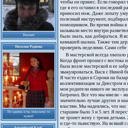
чтобы он принес. Если говорил 
где я его оставил в последний р
приносил нож. Даже лопату умуд
полезный инструмент, подбирал
помощником. Во время войны я п
называли место внутри разветв
Вьюжит
было знать, как добираться. Я в
камышей шалаш. Также там держ
Наталия Роднова
проверять неделями. Сами себе 
В мастерской всегда хватало
Когда фронт прошел с востока на
была возле мастерской и ее заб
эвакуироваться. Вася с Ниной 
Я часто ездил в Сороки на база
коллективизация за Днестром и 
мои родители никого не эксплуа
батрачил. Все что мы имели – 
значительно лучше других и на
властям. Мы надеялись, что нас 
старшим было 3 и 5 лет. Я перес
Не одинок и ты, пока кому то
нужен!
не тронет жену с тремя детьми.
и где-то пьянствую. На всякий с
Английский Клуб