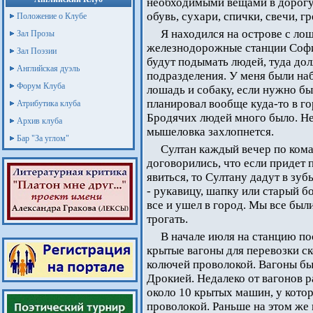
необходимыми вещами в дорогу, 
обувь, сухари, спички, свечи, г
Положение о Клубе
Я находился на острове с ло
Зал Прозы
железнодорожные станции София 
Зал Поэзии
будут подымать людей, туда до
Английская дуэль
подразделения. У меня были наб
Форум Клуба
лошадь и собаку, если нужно б
планировал вообще куда-то в го
Атрибутика клуба
Бродячих людей много было. Нет
Архив клуба
мышеловка захлопнется.
Бар "За углом"
Султан каждый вечер по ком
договорились, что если придет 
явиться, то Султану дадут в зу
- рукавицу, шапку или старый б
все и ушел в город. Мы все был
трогать.
В начале июля на станцию по
крытые вагоны для перевозки с
колючей проволокой. Вагоны бы
Дрокией. Недалеко от вагонов 
около 10 крытых машин, у кото
проволокой. Раньше на этом же 