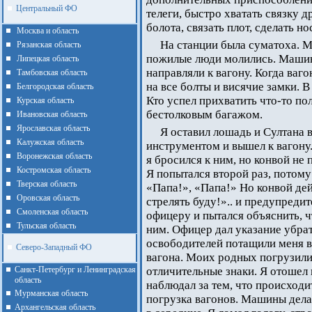
Центральный ФО
телеги, быстро хватать связку 
болота, связать плот, сделать но
Москва и область
На станции была суматоха. 
Рязанская область
пожилые люди молились. Машин
Липецкая область
направляли к вагону. Когда ваго
Тамбовская область
на все болты и висячие замки. В
Белгородская область
Кто успел прихватить что-то по
Курская область
бестолковым багажом.
Ивановская область
Ярославская область
Я оставил лошадь и Султана
Калужская область
инструментом и вышел к вагону
Воронежская область
я бросился к ним, но конвой не 
Костромская область
Я попытался второй раз, потому
Тверская область
«Папа!», «Папа!» Но конвой дей
Оровская область
стрелять буду!».. и предупреди
Смоленская область
офицеру и пытался объяснить, ч
Тульская область
ним. Офицер дал указание убра
освободителей потащили меня в 
Северо-Западный ФО
вагона. Моих родных погрузили 
Санкт-Петербург и Ленинградская
отличительные знаки. Я отошел 
область
наблюдал за тем, что происходи
Мурманская область
погрузка вагонов. Машины делал
Архангельская область