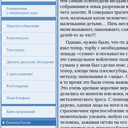
тем самым освободили молдавск
собравшимся зевак разрешили вз
Размышления
чего захотят. Я совершил траги
о литературном труде
хоть маленькая капля человече
маленькими детьми… Пять месяц
Новости и объявления
меня вызывают, наказывают, саж
детей-то за что?!
Блиц-конкурсы
Однако, нужно было, что-то
взял топор, торбу с необходимы
Тема недели
лошадь «суман» и поскакал на 
это самодельное войлочное пал
Диалоги, дискуссии, обсуждения
сумана у меня был сделан пояс 
топор, клещи типа плоскогубцы
С днем рождения!
металлу, напильники и «лацы». 
в то время это были очень важн
Клуб мудрецов
Это очень крепкие короткие вер
делались из конопли или кожи, н
Наши Бенефисы
металлического троса. С помощ
дерево, одевая лацы на ноги и 
страховочное приспособление п
Книга предложений
моментально уложить любую соб
человека, зажимая петлю на ег
Писатели России
дополнительных приспособлений