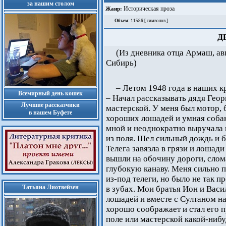
за нашим столом
Историческая проза
Жанр:
Объем
: 11586 [ символов ]
Д
(Из дневника отца Армаш, ав
Сибирь)
– Летом 1948 года в наших к
Всемирный день кошек
– Начал рассказывать дядя Георг
Лучшие рассказчики
мастерской. У меня был мотор, 
в нашем Буфете
хороших лошадей и умная собака
мной и неоднократно выручала 
из поля. Шел сильный дождь и б
Телега завязла в грязи и лошади 
вышли на обочину дороги, слома
глубокую канаву. Меня сильно п
из-под телеги, но было не так 
Татьяна Лиотвейзен
в зубах. Мои братья Ион и Васил
лошадей и вместе с Султаном на
хорошо соображает и стал его п
поле или мастерской какой-нибу