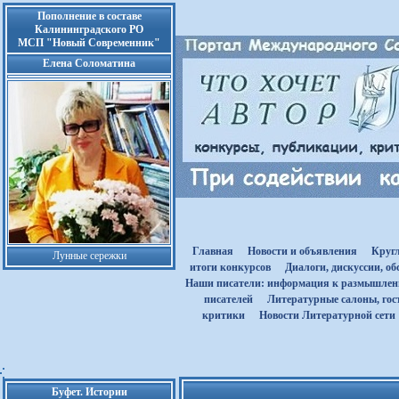
Пополнение в составе
Калининградского РО
МСП "Новый Современник"
Елена Соломатина
Главная
Новости и объявления
Круг
Лунные сережки
итоги конкурсов
Диалоги, дискуссии, о
Наши писатели: информация к размышле
писателей
Литературные салоны, гост
критики
Новости Литературной сети
Буфет. Истории