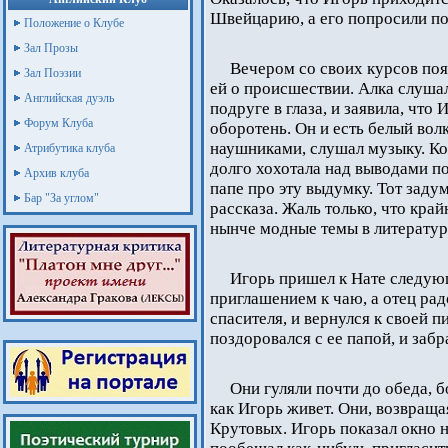
Швейцарию, а его попросили по
Положение о Клубе
Зал Прозы
Вечером со своих курсов поя
Зал Поэзии
ей о происшествии. Алка слушал
Английская дуэль
подруге в глаза, и заявила, чт
Форум Клуба
оборотень. Он и есть белый волк
наушниками, слушал музыку. Ко
Атрибутика клуба
долго хохотала над выводами под
Архив клуба
папе про эту выдумку. Тот задум
Бар "За углом"
рассказа. Жаль только, что кра
нынче модные темы в литератур
Игорь пришел к Нате следую
приглашением к чаю, а отец рад
спасителя, и вернулся к своей п
поздоровался с ее папой, и заб
Они гуляли почти до обеда, б
как Игорь живет. Они, возвраща
Крутовых. Игорь показал окно 