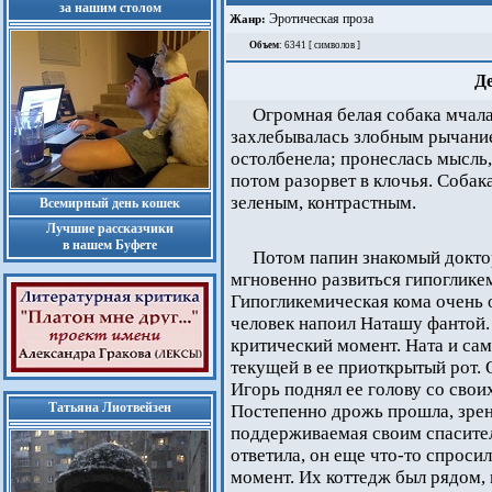
за нашим столом
Эротическая проза
Жанр:
Объем
: 6341 [ символов ]
Д
Огромная белая собака мчала
захлебывалась злобным рычанием
остолбенела; пронеслась мысль, 
потом разорвет в клочья. Собака
зеленым, контрастным.
Всемирный день кошек
Лучшие рассказчики
в нашем Буфете
Потом папин знакомый доктор
мгновенно развиться гипогликем
Гипогликемическая кома очень о
человек напоил Наташу фантой. 
критический момент. Ната и сам
текущей в ее приоткрытый рот. О
Игорь поднял ее голову со своих
Татьяна Лиотвейзен
Постепенно дрожь прошла, зрен
поддерживаемая своим спасителе
ответила, он еще что-то спросил
момент. Их коттедж был рядом, и