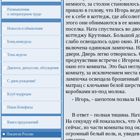
немного, за столом становилось 
Размышления
пришло в голову, что Игорь веде
о литературном труде
ее к себе в коттедж, где абсол
этого они обнимаются в ее комн
поселка. Ната спустилась во дво
Новости и объявления
коттеджу Крутовых. Большой до
слабо освещалось одно окно. И 
Блиц-конкурсы
включена одинокая лампочка. Н
двери. Дверь легко отворилась.
Тема недели
предчувствии встречи с Игорем.
окно его комнаты. Это был нег
Диалоги, дискуссии, обсуждения
комнату, за исключением места
лампочка освещала брошенный 
С днем рождения!
матрац с клочьями белой шерсти
коробками из-под молока.
Клуб мудрецов
- Игорь, - шепотом позвала На
Наши Бенефисы
В ответ – полная тишина. Нат
На секунду ей показалось, что 
Книга предложений
сейчас, из части комнаты под о
огромный белый волк, и, увидев 
Писатели России
страшно.