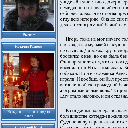
увидев бледное лицо дочери, сра
немедленно оторвавшийся от пи
себя настолько, что смогла пре
отцу всю историю. Она до сих по
делся этот огромный белый пес.
Вьюжит
Игорь тоже не мог ничего то
наслаждался музыкой в наушник
Наталия Роднова
не слышал. Дорожка круто свор
бросился к ней, но она была без 
Отец предположил, что от сосе
волкодав, но Ната засмеялась. 
собакой. Но и его хозяйка Алка,
играли. И вообще, он был прост
встреченной ею громадной белой
а огромный белый волк. Тут род
Ему стало неловко, и он откланя
Коттеджный кооператив насчи
Не одинок и ты, пока кому то
большинстве коттеджей жили хо
нужен!
Судя по виду паренька, он тоже
Оказалось, что Игорь приходит
Английский Клуб