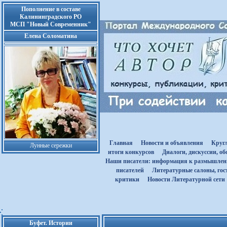
Пополнение в составе
Калининградского РО
МСП "Новый Современник"
Елена Соломатина
Главная
Новости и объявления
Круг
Лунные сережки
итоги конкурсов
Диалоги, дискуссии, о
Наши писатели: информация к размышле
писателей
Литературные салоны, гост
критики
Новости Литературной сети
Буфет. Истории