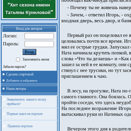
пообещал как-нибудь пригласить
- Почему ты не живешь наверх
- Зачем, - ответил Игорь, - 
входная дверь, весь двор, и баня
Вход для авторов
Первый раз он поцеловал ее 
Логин:
целовались почти все время. Иго
Пароль:
мял ее острые грудки. Запускал
Ната начинала крутить попкой, 
слова «Что ты делаешь» и «Как 
Запомнить меня
зашел за ней в ее комнату, они 
Забыли пароль?
стянул с нее трусики, но тут за
Сделать стартовой
приглашением к чаю.
Добавить в избранное
Наши авторы
В лесу, на прогулке, Ната п
самого главного. Она боялась. 
Знакомьтесь: нашего полку
пройти соседи, что здесь неудо
прибыло!
На последнее возражение Игорь 
вытаскивал руки из Натиных од
Первые шаги на портале
Правила портала
Вечером этого дня к родител