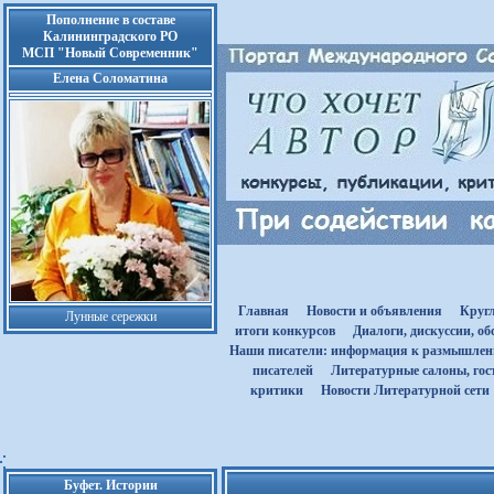
Пополнение в составе
Калининградского РО
МСП "Новый Современник"
Елена Соломатина
Главная
Новости и объявления
Круг
Лунные сережки
итоги конкурсов
Диалоги, дискуссии, о
Наши писатели: информация к размышле
писателей
Литературные салоны, гост
критики
Новости Литературной сети
Буфет. Истории