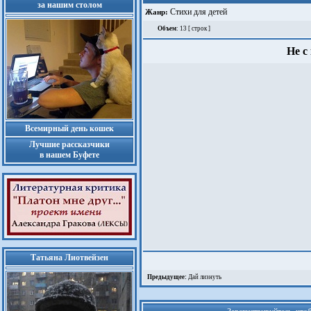
за нашим столом
Стихи для детей
Жанр:
Объем
: 13 [ строк ]
Не с
Всемирный день кошек
Лучшие рассказчики
в нашем Буфете
Татьяна Лиотвейзен
Предыдущее:
Дай лизнуть