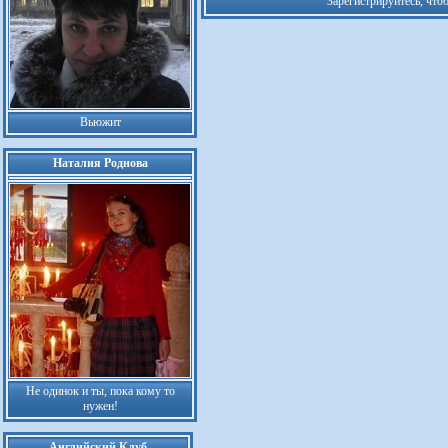
Зарегистрируйтесь, что
Вьюжит
Наталия Роднова
Не одинок и ты, пока кому то
нужен!
Английский Клуб