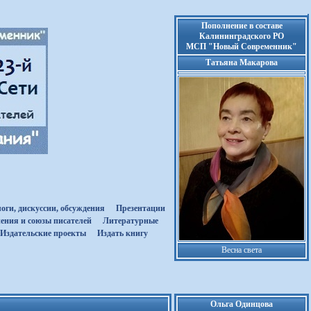
Пополнение в составе
Калининградского РО
МСП "Новый Современник"
Татьяна Макарова
оги, дискуссии, обсуждения
Презентации
ения и союзы писателей
Литературные
Издательские проекты
Издать книгу
Весна света
Ольга Одинцова