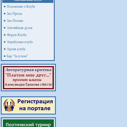
Положение о Клубе
Зал Прозы
Зал Поэзии
Английская дуэль
Форум Клуба
Атрибутика клуба
Архив клуба
Бар "За углом"