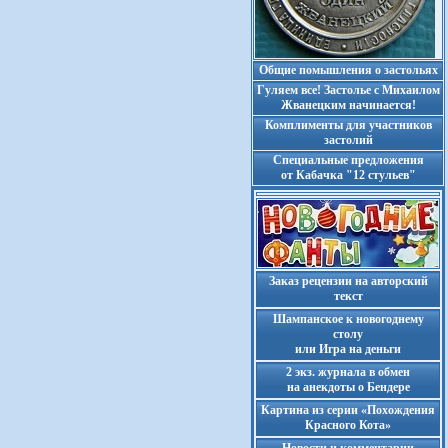
Общие помышления о застольях
Гуляем все! Застолье с Михаилом
Жванецким начинается!
Комплименты для участников
застолий
Cпециальные предложения
от Кабачка "12 стульев"
Заказ рецензии на авторский
текст
Шампанское к новогоднему
столу
или Игра на деньги
2 экз. журнала в обмен
на анекдоты о Бендере
Картина из серии «Похождения
Красного Кота»