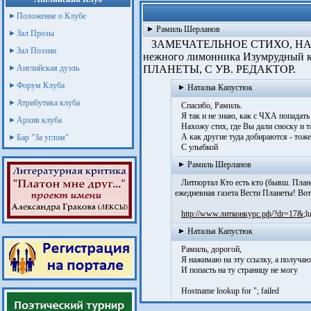
Положение о Клубе
Рамиль Шерланов
Зал Прозы
ЗАМЕЧАТЕЛЬНОЕ СТИХО, НАТ
Зал Поэзии
нежного лимонника Изумрудный
Английская дуэль
ПЛАНЕТЫ, С УВ. РЕДАКТОР.
Форум Клуба
Наталья Капустюк
Атрибутика клуба
Спасибо, Рамиль.
Я так и не знаю, как с ЧХА попадать 
Архив клуба
Нахожу стих, где Вы дали сноску и т
А как другие туда добираются - тоже 
Бар "За углом"
С улыбкой
Рамиль Шерланов
Литпортал Кто есть кто (бывш. Планет
ежедневная газета Вести Планеты! Вот
http://www.литконкур­с.рф/?dr=17&­
;l
Наталья Капустюк
Рамиль, дорогой,
Я нажимаю на эту ссылку, а получаю 
И попасть на ту страницу не могу
Hostname lookup for "
; failed