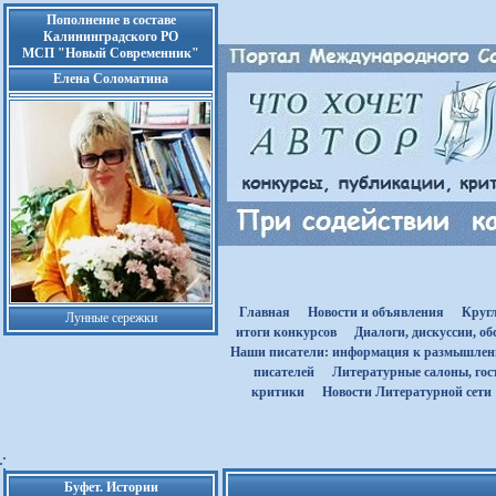
Пополнение в составе
Калининградского РО
МСП "Новый Современник"
Елена Соломатина
Главная
Новости и объявления
Круг
Лунные сережки
итоги конкурсов
Диалоги, дискуссии, о
Наши писатели: информация к размышле
писателей
Литературные салоны, гост
критики
Новости Литературной сети
Буфет. Истории