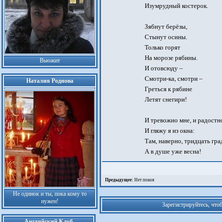
Изумрудный костерок.
Зябнут берёзы,
Стынут осины.
Только горят
На морозе рябины.
Вьюжит
И отовсюду –
Смотри-ка, смотри –
Наталия Роднова
Греться к рябине
Летят снегири!
И тревожно мне, и радостн
И гляжу я из окна:
Там, наверно, тридцать гра
А в душе уже весна!
Предыдущее:
Нет покоя
Не одинок и ты, пока кому то
нужен!
Зарегистрируйтесь, что
Английский Клуб