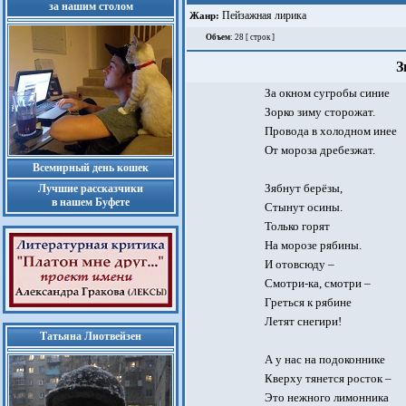
за нашим столом
Пейзажная лирика
Жанр:
Объем
: 28 [ строк ]
З
За окном сугробы синие
Зорко зиму сторожат.
Провода в холодном инее
От мороза дребезжат.
Всемирный день кошек
Зябнут берёзы,
Лучшие рассказчики
в нашем Буфете
Стынут осины.
Только горят
На морозе рябины.
И отовсюду –
Смотри-ка, смотри –
Греться к рябине
Летят снегири!
Татьяна Лиотвейзен
А у нас на подоконнике
Кверху тянется росток –
Это нежного лимонника