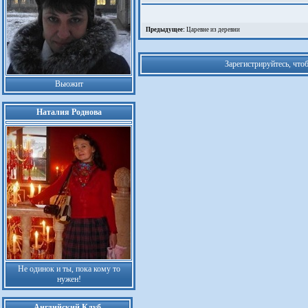
Предыдущее:
Царевне из деревни
Зарегистрируйтесь, что
Вьюжит
Наталия Роднова
Не одинок и ты, пока кому то
нужен!
Английский Клуб