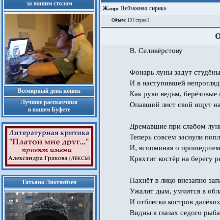
за нашим столом
Пейзажная лирика
Жанр:
Объем
: 13 [ строк ]
О
В. Селивёрстову
Фонарь луны задут студёны
И в наступившей непрогляд
Всемирный день кошек
Как руки ведьм, берёзовые 
Лучшие рассказчики
Опавший лист свой ищут на
в нашем Буфете
Дремавшие при слабом лун
Теперь совсем заснули попл
И, вспоминая о прошедшем
Кряхтит костёр на берегу р
Пахнёт в лицо внезапно зап
Татьяна Лиотвейзен
Ужалит дым, умчится в об
И отблески костров далёки
Видны в глазах седого рыба