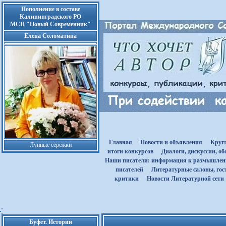
Пополнение в составе
Калининградского РО
МСП "Новый Современник"
Елена Соломатина
Главная
Новости и объявления
Круг
Лунные сережки
итоги конкурсов
Диалоги, дискуссии, о
Наши писатели: информация к размышле
писателей
Литературные салоны, гост
критики
Новости Литературной сети
Буфет. Истории