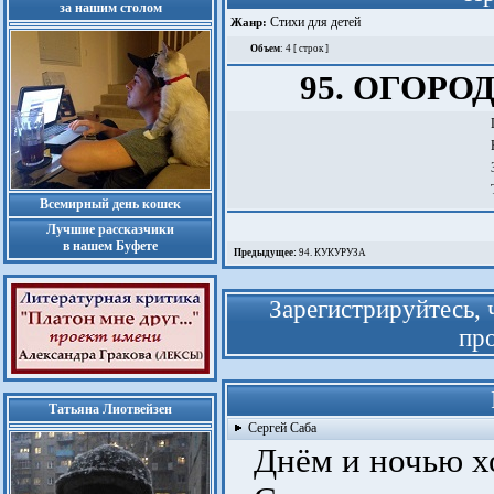
за нашим столом
Стихи для детей
Жанр:
Объем
: 4 [ строк ]
95. ОГОР
Всемирный день кошек
Лучшие рассказчики
в нашем Буфете
Предыдущее:
94. КУКУРУЗА
Зарегистрируйтесь, 
про
Татьяна Лиотвейзен
Сергей Саба
Днём и ночью хо