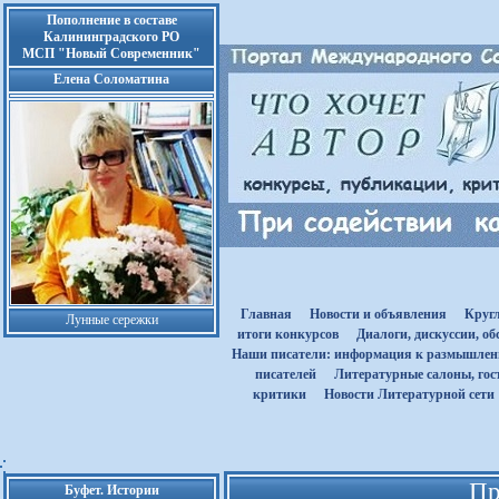
Пополнение в составе
Калининградского РО
МСП "Новый Современник"
Елена Соломатина
Главная
Новости и объявления
Круг
Лунные сережки
итоги конкурсов
Диалоги, дискуссии, о
Наши писатели: информация к размышле
писателей
Литературные салоны, гост
критики
Новости Литературной сети
Пр
Буфет. Истории