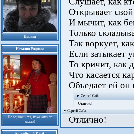
Слушает, как кто
Открывает свой 
И мычит, как бе
Только складыва
Вьюжит
Так воркует, как
Наталия Роднова
Если затыкает у
То кричит, как д
Что касается ка
Объедает ей он 
Сергей Саба
Отлично!
Сергей Саба
Отлично!
Не одинок и ты, пока кому то
нужен!
Английский Клуб