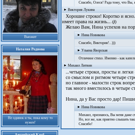
Спасибо, Олеся! Рада тому, что Вы, ка
Виктория Лукина
Хорошие строки! Коротко и ясно..
имеет права на жизнь...
:)
)
Желаю Вам, Нина успехов на пор
Нина Новикова
Вьюжит
Спасибо, Виктория!...)))
Наталия Роднова
Ульяна Яворская
Отличное стихо. Именно - как капель
Михаил Литвин
...четыре строки, просты и легки 
со смыслом и ритмом четыре стр
но главное - малости строк вопр
так много вместилось в четыре с
Нина, да у Вас просто дар! Пишите
Нина Новикова
Михаил, признаюсь, Вы меня даже см
Не одинок и ты, пока кому то
Но, все же, как приятно слышать такие
нужен!
Спасибо!
Английский Клуб