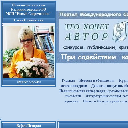
Пополнение в составе
Калининградского РО
МСП "Новый Современник"
Елена Соломатина
Главная
Новости и объявления
Круг
Лунные сережки
итоги конкурсов
Диалоги, дискуссии, о
Наши писатели: информация к размышле
писателей
Литературные салоны, гост
критики
Новости Литературной сети
Буфет. Истории