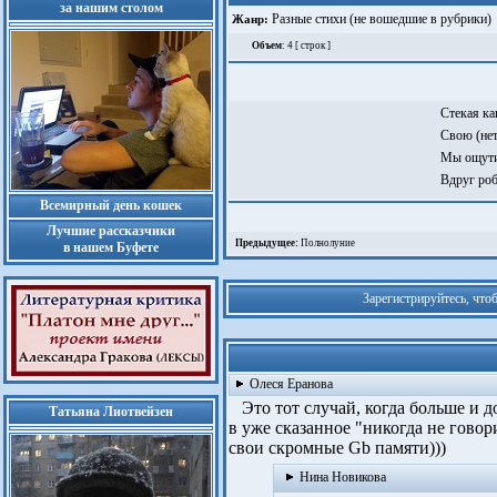
за нашим столом
Разные стихи (не вошедшие в рубрики)
Жанр:
Объем
: 4 [ строк ]
Стекая ка
Свою (нет
Мы ощутим
Вдруг роб
Всемирный день кошек
Лучшие рассказчики
Предыдущее:
Полнолуние
в нашем Буфете
Зарегистрируйтесь, что
Олеся Еранова
Это тот случай, когда больше и д
Татьяна Лиотвейзен
в уже сказанное "никогда не говор
свои скромные Gb памяти)))
Нина Новикова