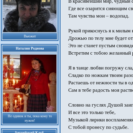
В красивейший мир, чудный с
Где все озарится сияющим св
Там чувства мои – водопад.
Рукой прикоснусь я к милым 
Вьюжит
Дрожью по телу мне будет от
Это не станет пустым сновид
Наталия Роднова
Встретим с тобою желанный р
Я в танце любви погружу сла
Сладко по ножкам твоим раз
Растаешь от нежности ты в о
Сам в тебе радость моя раст
Словно на гуслях Душой заи
И все это только тебе,
Не одинок и ты, пока кому то
Музыкой лирики воспламеняя
нужен!
С тобой пронесу по судьбе.
Английский Клуб