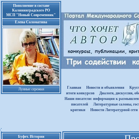
Пополнение в составе
Калининградского РО
МСП "Новый Современник"
Елена Соломатина
Главная
Новости и объявления
Круг
Лунные сережки
итоги конкурсов
Диалоги, дискуссии, о
Наши писатели: информация к размышле
писателей
Литературные салоны, гост
критики
Новости Литературной сети
Про
Буфет. Истории