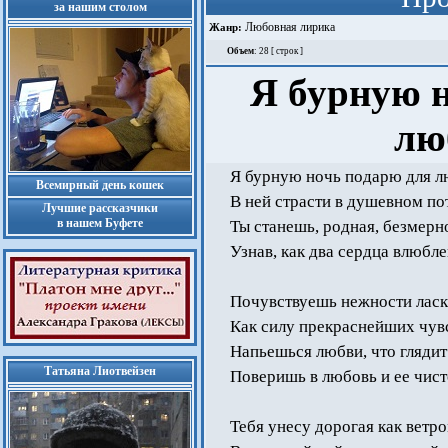
за нашим столом
Любовная лирика
Жанр:
Объем
: 28 [ строк ]
Я бурную 
лю
Я бурную ночь подарю для 
Всемирный день кошек
В ней страсти в душевном пот
Лучшие рассказчики
в нашем Буфете
Ты станешь, родная, безмерн
Узнав, как два сердца влюбле
Почувствуешь нежности ласк
Как силу прекраснейших чувс
Напьешься любви, что глядит
Татьяна Лиотвейзен
Поверишь в любовь и ее чист
Тебя унесу дорогая как ветро