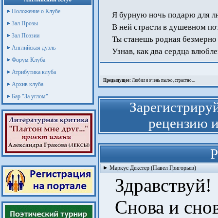
Положение о Клубе
Я бурную ночь подарю для 
Зал Прозы
В ней страсти в душевном пот
Зал Поэзии
Ты станешь родная безмерно 
Английская дуэль
Узнав, как два сердца влюбле
Форум Клуба
Атрибутика клуба
Предыдущее:
Любил я очень пылко, страстно...
Архив клуба
Бар "За углом"
Зарегистрируй
рецензию и
Р
Маркус Декстер (Павел Григорьев)
Здравствуй!
Снова и снова