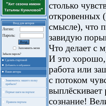
столько чувст
откровенных 
Вход для авторов
смысле), что 
Логин:
завидую поры
Пароль:
Что делает с 
Запомнить меня
Забыли пароль?
И это хорошо,
Сделать стартовой
Добавить в избранное
работа или за
Наши авторы
с потоком чувс
Знакомьтесь: нашего полку
прибыло!
выплёскивает 
Первые шаги на портале
сознание! Вел
Правила портала