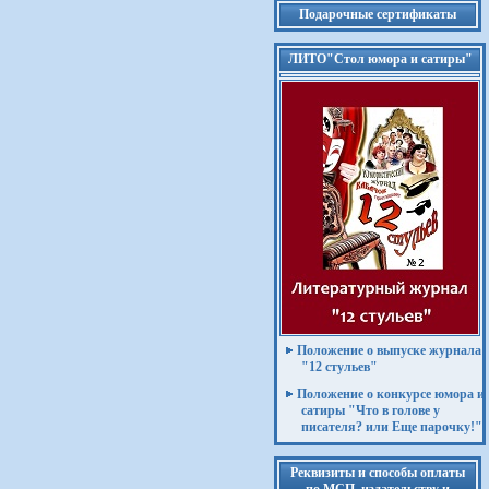
Подарочные сертификаты
ЛИТО"Стол юмора и сатиры"
Положение о выпуске журнала
"12 стульев"
Положение о конкурсе юмора и
сатиры "Что в голове у
писателя? или Еще парочку!"
Реквизиты и способы оплаты