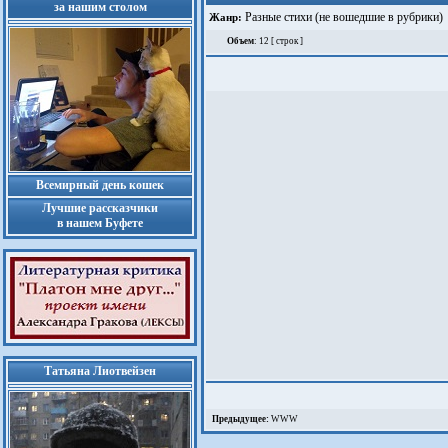
за нашим столом
Разные стихи (не вошедшие в рубрики)
Жанр:
Объем
: 12 [ строк ]
Всемирный день кошек
Лучшие рассказчики
в нашем Буфете
Татьяна Лиотвейзен
Предыдущее:
WWW