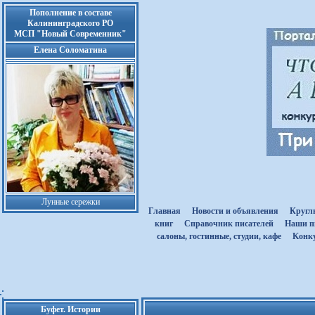
Пополнение в составе
Калининградского РО
МСП "Новый Современник"
Елена Соломатина
Лунные сережки
Главная
Новости и объявления
Кругл
книг
Cправочник писателей
Наши п
салоны, гостинные, студии, кафе
Kонк
Буфет. Истории