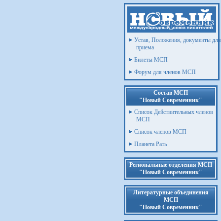
Устав, Положения, документы для
приема
Билеты МСП
Форум для членов МСП
Состав МСП
"Новый Современник"
Список Действительных членов
МСП
Список членов МСП
Планета Рать
Региональные отделения МСП
"Новый Современник"
Литературные объединения
МСП
"Новый Современник"