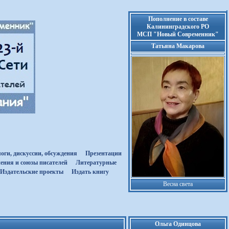
Пополнение в составе
Калининградского РО
МСП "Новый Современник"
Татьяна Макарова
оги, дискуссии, обсуждения
Презентации
ения и союзы писателей
Литературные
Издательские проекты
Издать книгу
Весна света
Ольга Одинцова