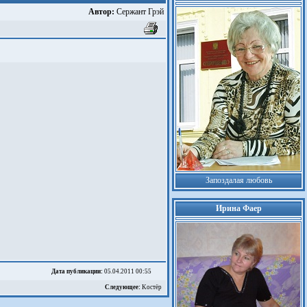
Автор:
Сержант Грэй
Запоздалая любовь
Ирина Фаер
Дата публикации:
05.04.2011 00:55
Следующее:
Kостёр