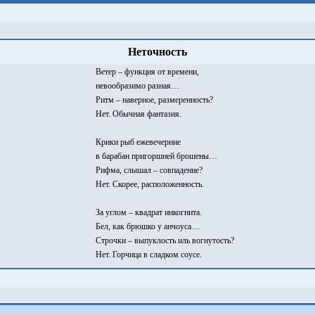
Неточность
Ветер – функция от времени,
невообразимо разная…
Ритм – наверное, размеренность?
Нет. Обычная фантазия.
Крики рыб ежевечерние
в барабан пригоршней брошены…
Рифма, слышал – совпадение?
Нет. Скорее, расположенность.
За углом – квадрат инкогнита.
Бел, как брюшко у анчоуса…
Строчки – выпуклость иль вогнутость?
Нет. Горчица в сладком соусе.