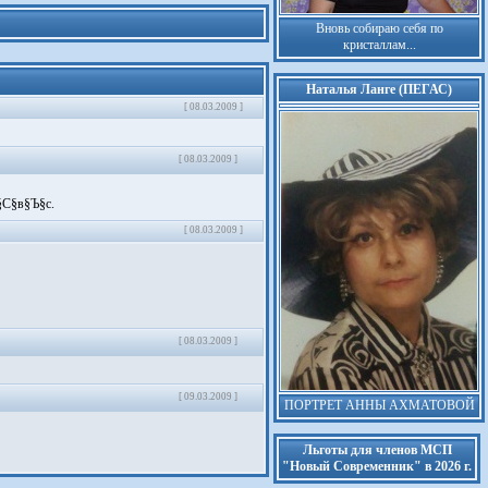
Вновь собираю себя по
кристаллам...
Наталья Ланге (ПЕГАС)
[ 08.03.2009 ]
[ 08.03.2009 ]
§в§Ъ­§с.­
[ 08.03.2009 ]
[ 08.03.2009 ]
[ 09.03.2009 ]
ПОРТРЕТ АННЫ АХМАТОВОЙ
Льготы для членов МСП
"Новый Современник" в 2026 г.