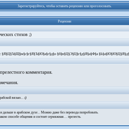
Зарегистрируйтесь, чтобы оставить рецензию или проголосовать.
Рецензии
еских стихов ;)
§Я§Ц§Ъ§Щ§м§с§г§Я§Ъ§Ю­§а§г§д§о­ §б§в§Ц§Э§Ц§г§д§Я§а§Ф­§а­ §Ь§а§Ю§Ю§Ц§Я§д§С
прелестного комментария.
амечания.
рабской вязью...
:)
 дальше в арабском духе... Можно даже без перевода попробовать.
аком способе общения и состоит сермяжная… прелесть.