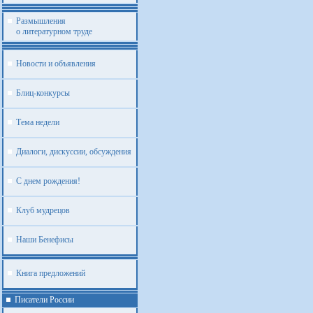
Размышления
о литературном труде
Новости и объявления
Блиц-конкурсы
Тема недели
Диалоги, дискуссии, обсуждения
С днем рождения!
Клуб мудрецов
Наши Бенефисы
Книга предложений
Писатели России