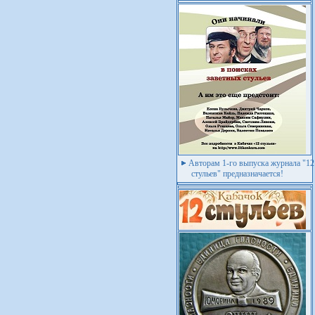
Авторам 1-го выпуска журнала "12
стульев" предназначается!