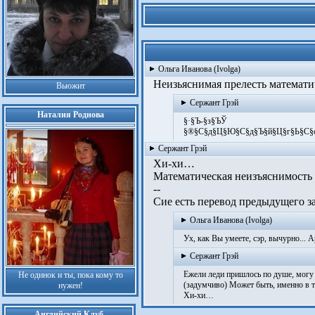
Ольга Иванова (Ivolga)
Неизьяснимая прелесть математич
Вьюжит
Сержант Грэй
Наталия Роднова
§·§Ъ-§з§ЪЎ­
§®§С§д§Ц§Ю§С§д§Ъ§й§Ц­§г§Ь§С§с­ 
Сержант Грэй
Хи-хи…
Математическая неизъяснимость 
--
Сие есть перевод предыдущего з
Ольга Иванова (Ivolga)
Ух, как Вы умеете, сэр, вычурно... А
Сержант Грэй
Ежели леди пришлось по душе, могу и
Не одинок и ты, пока кому то
(задумчиво) Может быть, именно в т
нужен!
Хи-хи…
Английский Клуб