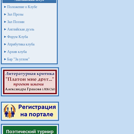
Положение о Клубе
Зал Прозы
Зал Поэзии
Английская дуэль
Форум Клуба
Атрибутика клуба
Архив клуба
Бар "За углом"