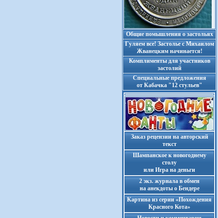
Общие помышления о застольях
Гуляем все! Застолье с Михаилом
Жванецким начинается!
Комплименты для участников
застолий
Cпециальные предложения
от Кабачка "12 стульев"
Заказ рецензии на авторский
текст
Шампанское к новогоднему
столу
или Игра на деньги
2 экз. журнала в обмен
на анекдоты о Бендере
Картина из серии «Похождения
Красного Кота»