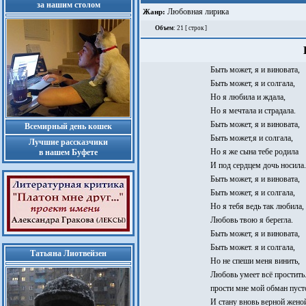
за нашим столом
Любовная лирика
Жанр:
Объем
: 21 [ строк ]
Быть может, я и виновата,
Быть может, я и солгала,
Но я любила и ждала,
Но я мечтала и страдала.
Быть может, я и виновата,
Всемирный день кошек
Быть может,я и солгала,
Лучшие рассказчики
Но я же сына тебе родила
в нашем Буфете
И под сердцем дочь носила.
Быть может, я и виновата,
Быть может, я и солгала,
Но я тебя ведь так любила,
Любовь твою я берегла.
Быть может, я и виновата,
Быть может. я и солгала,
Татьяна Лиотвейзен
Но не спеши меня винить,
Любовь умеет всё простить.
прости мне мой обман пуст
И стану вновь верной жено