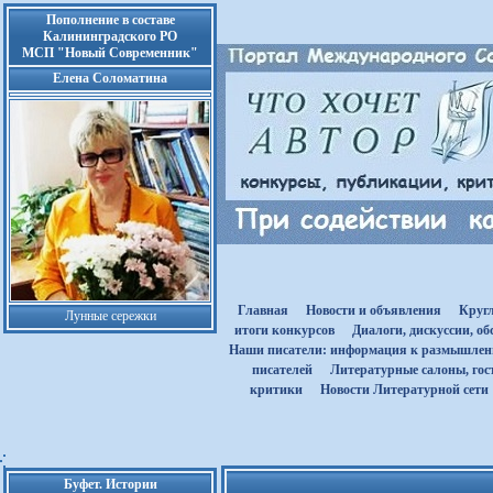
Пополнение в составе
Калининградского РО
МСП "Новый Современник"
Елена Соломатина
Главная
Новости и объявления
Круг
Лунные сережки
итоги конкурсов
Диалоги, дискуссии, о
Наши писатели: информация к размышле
писателей
Литературные салоны, гост
критики
Новости Литературной сети
Буфет. Истории