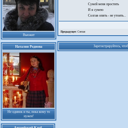
Сумей меня простить
И я сумею
Солгав опять - не утоить...
Предыдущее:
Слепая
Вьюжит
Зарегистрируйтесь, что
Наталия Роднова
Не одинок и ты, пока кому то
нужен!
Английский Клуб