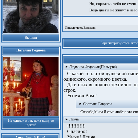
Но, сорвать я тебя не смею-
Ведь цветы не живут в нево
Предыдущее:
Вариации
Вьюжит
Зарегистрируйтесь, что
Наталия Роднова
Людмила Федорчак(Пельцева)
С какой теплотой душевной написа
одинокого, скромного цветка.
Да и стих выполнен технично: п
строк.
Успехов Вам !
Светлана Гавраева
Спасибо,Мила.Я сама люблю это сти
Ленча
Не одинок и ты, пока кому то
нужен!
!!!!!!!!!!!!
Спасибо!
Удачи! Ленча
Английский Клуб