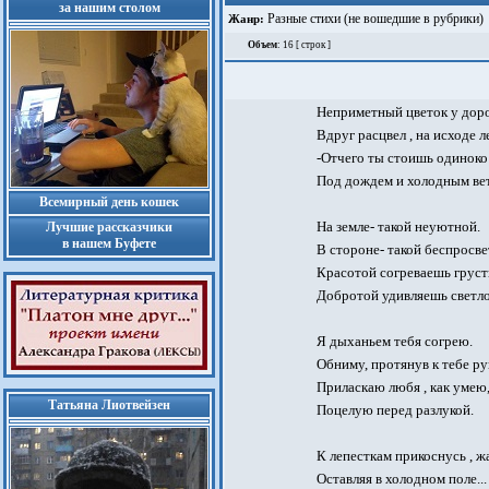
за нашим столом
Разные стихи (не вошедшие в рубрики)
Жанр:
Объем
: 16 [ строк ]
Неприметный цветок у дор
Вдруг расцвел , на исходе л
-Отчего ты стоишь одиноко
Под дождем и холодным ве
Всемирный день кошек
На земле- такой неуютной.
Лучшие рассказчики
в нашем Буфете
В стороне- такой беспросве
Красотой согреваешь груст
Добротой удивляешь светл
Я дыханьем тебя согрею.
Обниму, протянув к тебе ру
Приласкаю любя , как умею
Татьяна Лиотвейзен
Поцелую перед разлукой.
К лепесткам прикоснусь , жа
Оставляя в холодном поле...