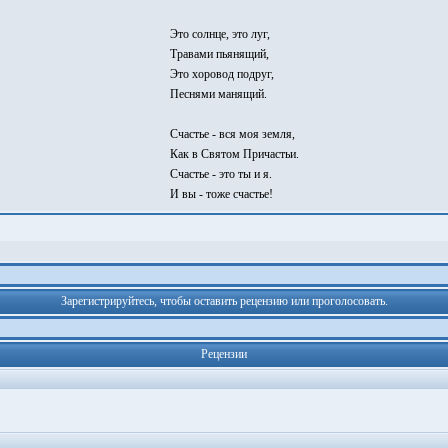
Это солнце, это луг,
Травами пьянящий,
Это хоровод подруг,
Песнями манящий.
Счастье - вся моя земля,
Как в Святом Причастьи.
Счастье - это ты и я.
И вы - тоже счастье!
Зарегистрируйтесь, чтобы оставить рецензию или проголосовать.
Рецензии