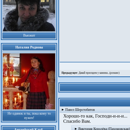
Вьюжит
Наталия Роднова
Предыдущее:
Давай присядем у камина...(романс)
Павел Шерстобитов
Не одинок и ты, пока кому то
Хорошо-то как, Господи-и-и-и...
нужен!
Спасибо Вам.
Виктория Королёва (Пахомовская)
Английский Клуб