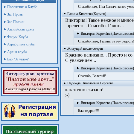
Спасибо вам, Пал Саныч, за это умил
Положение о Клубе
Галина Киселева(Кармен)
Зал Прозы
Виктория! Такое нежное и милое 
Зал Поэзии
прелесть.. Спасибо. Галина.
Английская дуэль
Виктория Королёва (Пахомовская)
Форум Клуба
Спасибо, вам, Галина, за эту радость
Атрибутика клуба
Живущий после смерти
Архив клуба
Красиво написано... Просто и со 
Бар "За углом"
С уважением...
Виктория Королёва (Пахомовская)
Спасибо, Валерий!
Надежда Николаевна Сергеева
как точно сказано!
:-)
Виктория Королёва (Пахомовская)
Благодарю!!!!