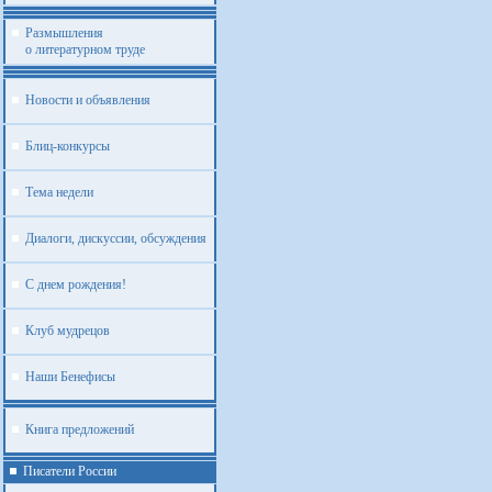
Размышления
о литературном труде
Новости и объявления
Блиц-конкурсы
Тема недели
Диалоги, дискуссии, обсуждения
С днем рождения!
Клуб мудрецов
Наши Бенефисы
Книга предложений
Писатели России