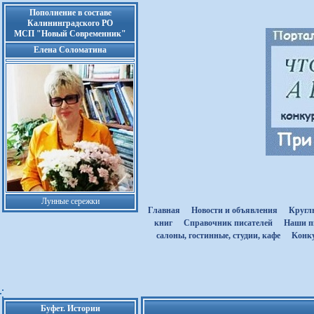
Пополнение в составе
Калининградского РО
МСП "Новый Современник"
Елена Соломатина
Лунные сережки
Главная
Новости и объявления
Кругл
книг
Cправочник писателей
Наши п
салоны, гостинные, студии, кафе
Kонк
Буфет. Истории