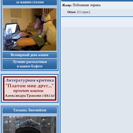
за нашим столом
Пейзажная лирика
Жанр:
Объем
: 22 [ строк ]
Всемирный день кошек
Лучшие рассказчики
в нашем Буфете
Татьяна Лиотвейзен