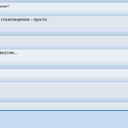
ение!!
стихотворение - просто
!
вкусом...