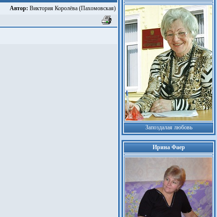
Автор:
Виктория Королёва (Пахомовская)
Запоздалая любовь
Ирина Фаер