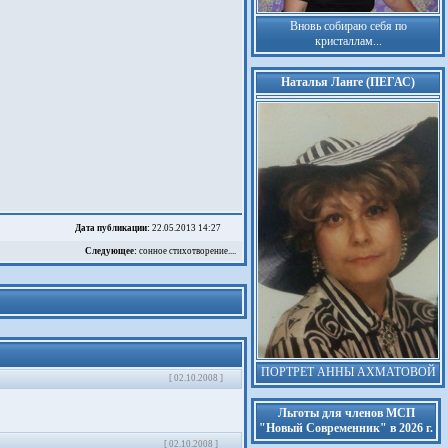
Вновь собираю себя по
кристаллам...
Наталья Ланге (ПЕГАС)
Дата публикации:
22.05.2013 14:27
Следующее:
сонное стихотворение....
ПОРТРЕТ АННЫ АХМАТОВОЙ
[ 02.10.2008 ]
Льготы для членов МСП
"Новый Современник" в 2026 г.
[ 02.10.2008 ]