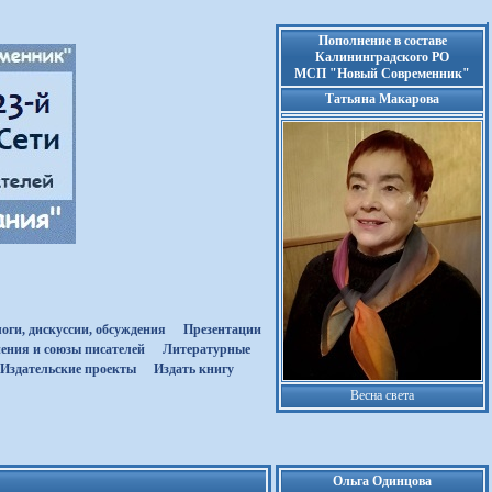
Пополнение в составе
Калининградского РО
МСП "Новый Современник"
Татьяна Макарова
оги, дискуссии, обсуждения
Презентации
ения и союзы писателей
Литературные
Издательские проекты
Издать книгу
Весна света
Ольга Одинцова