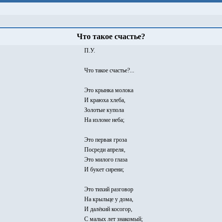
Что такое счастье?
П.У.
Что такое счастье?...
Это крынка молока
И краюха хлеба,
Золотые купола
На изломе неба;
Это первая гроза
Посреди апреля,
Это милого глаза
И букет сирени;
Это тихий разговор
На крыльце у дома,
И далёкий косогор,
С малых лет знакомый;