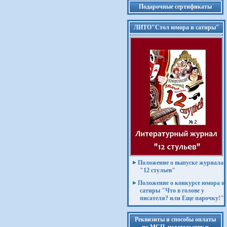
Подарочные сертификаты
ЛИТО"Стол юмора и сатиры"
Положение о выпуске журнала
"12 стульев"
Положение о конкурсе юмора и
сатиры "Что в голове у
писателя? или Еще парочку!"
Реквизиты и способы оплаты