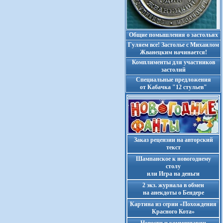
Общие помышления о застольях
Гуляем все! Застолье с Михаилом
Жванецким начинается!
Комплименты для участников
застолий
Cпециальные предложения
от Кабачка "12 стульев"
Заказ рецензии на авторский
текст
Шампанское к новогоднему
столу
или Игра на деньги
2 экз. журнала в обмен
на анекдоты о Бендере
Картина из серии «Похождения
Красного Кота»