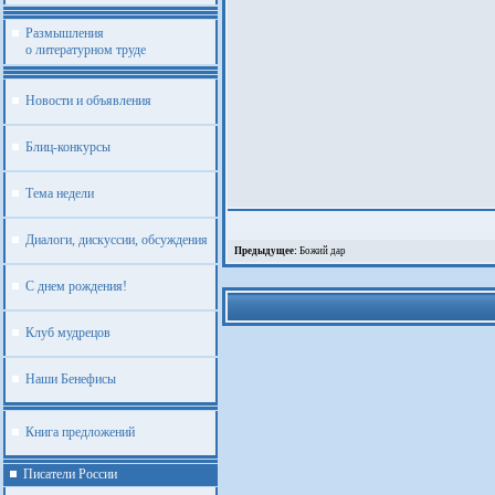
Размышления
о литературном труде
Новости и объявления
Блиц-конкурсы
Тема недели
Диалоги, дискуссии, обсуждения
Предыдущее:
Божий дар
С днем рождения!
Клуб мудрецов
Наши Бенефисы
Книга предложений
Писатели России