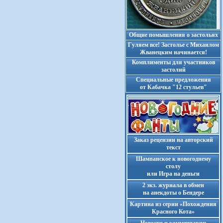
Общие помышления о застольях
Гуляем все! Застолье с Михаилом
Жванецким начинается!
Комплименты для участников
застолий
Cпециальные предложения
от Кабачка "12 стульев"
Заказ рецензии на авторский
текст
Шампанское к новогоднему
столу
или Игра на деньги
2 экз. журнала в обмен
на анекдоты о Бендере
Картина из серии «Похождения
Красного Кота»