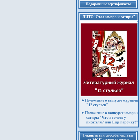
Подарочные сертификаты
ЛИТО"Стол юмора и сатиры"
Положение о выпуске журнала
"12 стульев"
Положение о конкурсе юмора и
сатиры "Что в голове у
писателя? или Еще парочку!"
Реквизиты и способы оплаты