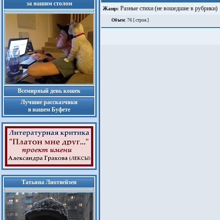
за нашим столом
Разные стихи (не вошедшие в рубрики)
Жанр:
Объем
: 76 [ строк ]
Всемирный день кошек
Лучшие рассказчики
в нашем Буфете
Татьяна Лиотвейзен