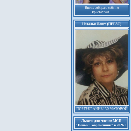
Вновь собираю себя по
кристаллам...
Наталья Ланге (ПЕГАС)
ПОРТРЕТ АННЫ АХМАТОВОЙ
Льготы для членов МСП
"Новый Современник" в 2026 г.