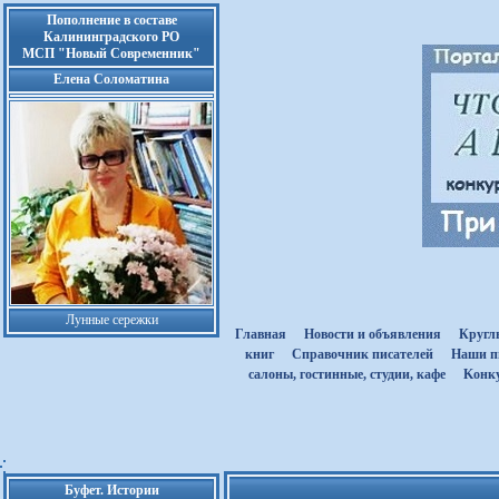
Пополнение в составе
Калининградского РО
МСП "Новый Современник"
Елена Соломатина
Лунные сережки
Главная
Новости и объявления
Кругл
книг
Cправочник писателей
Наши п
салоны, гостинные, студии, кафе
Kонк
Буфет. Истории