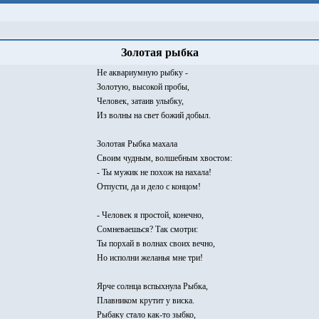
Золотая рыбка
Не аквариумную рыбку -
Золотую, высокой пробы,
Человек, затаив улыбку,
Из волны на свет божий добыл.
Золотая Рыбка махала
Своим чудным, волшебным хвостом:
- Ты мужик не похож на нахала!
Отпусти, да и дело с концом!
- Человек я простой, конечно,
Сомневаешься? Так смотри:
Ты порхай в волнах своих вечно,
Но исполни желанья мне три!
Ярче солнца вспыхнула Рыбка,
Плавником крутит у виска.
Рыбаку стало как-то зыбко,