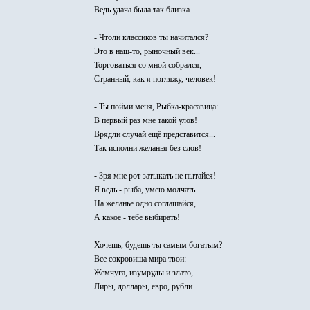
Ведь удача была так близка.
- Чтоли классиков ты начитался?
Это в наш-то, рыночный век...
Торговаться со мной собрался,
Странный, как я погляжу, человек!
- Ты пойми меня, Рыбка-красавица:
В первый раз мне такой улов!
Врядли случай ещё представится...
Так исполни желанья без слов!
- Зря мне рот затыкать не пытайся!
Я ведь - рыба, умею молчать.
На желанье одно соглашайся,
А какое - тебе выбирать!
Хочешь, будешь ты самым богатым?
Все сокровища мира твои:
Жемчуга, изумруды и злато,
Лиры, доллары, евро, рубли...