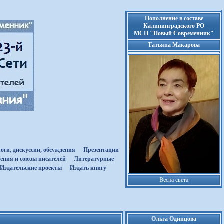
Пополнение в составе
Калининградского РО
МСП "Новый Современник"
Татьяна Макарова
оги, дискуссии, обсуждения
Презентации
ения и союзы писателей
Литературные
Издательские проекты
Издать книгу
Весна света
Ольга Одинцова