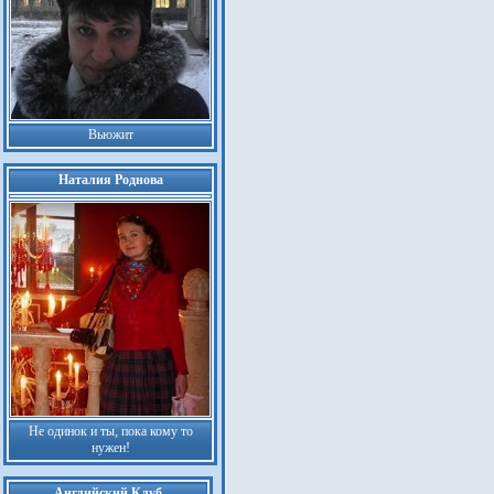
Вьюжит
Наталия Роднова
Не одинок и ты, пока кому то
нужен!
Английский Клуб