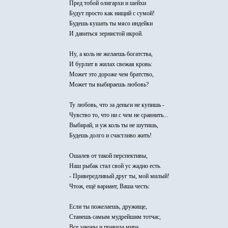
Пред тобой олигархи и шейхи
Будут просто как нищий с сумой!
Будешь кушать ты мясо индейки
И давиться зернистой икрой.
Ну, а коль не желаешь богатства,
И бурлит в жилах свежая кровь:
Может это дороже чем братство,
Может ты выбираешь любовь?
Ту любовь, что за деньги не купишь -
Чувство то, что ни с чем не сравнить...
Выбирай, и уж коль ты не шутишь,
Будешь долго и счастливо жить!
Ошалев от такой перспективы,
Наш рыбак стал свой ус жадно есть.
- Привередливый друг ты, мой милый!
Чтож, ещё вариант, Ваша честь:
Если ты пожелаешь, дружище,
Станешь самым мудрейшим тотчас,
Все законы и правила мира