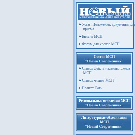
Устав, Положения, документы для
приема
Билеты МСП
Форум для членов МСП
Состав МСП
"Новый Современник"
Список Действительных членов
МСП
Список членов МСП
Планета Рать
Региональные отделения МСП
"Новый Современник"
Литературные объединения
МСП
"Новый Современник"