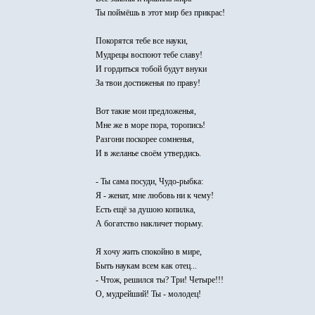
Ты поймёшь в этот мир без прикрас!
Покорятся тебе все науки,
Мудрецы воспоют тебе славу!
И гордиться тобой будут внуки
За твои достиженья по праву!
Вот такие мои предложенья,
Мне же в море пора, торопись!
Разгони поскорее сомненья,
И в желанье своём утвердись.
- Ты сама посуди, Чудо-рыбка:
Я - женат, мне любовь ни к чему!
Есть ещё за душою копилка,
А богатство накличет тюрьму.
Я хочу жить спокойно в мире,
Быть наукам всем как отец...
- Чтож, решился ты? Три! Четыре!!!
О, мудрейший! Ты - молодец!