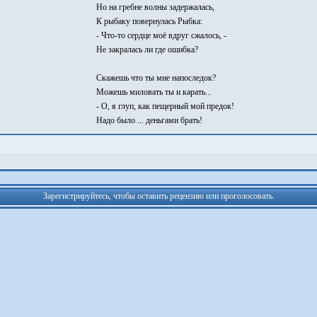
Но на гребне волны задержалась,
К рыбаку повернулась Рыбка:
- Что-то сердце моё вдруг сжалось, -
Не закралась ли где ошибка?
Скажешь что ты мне напоследок?
Можешь миловать ты и карать...
- О, я глуп, как пещерный мой предок!
Надо было ... деньгами брать!
Зарегистрируйтесь, чтобы оставить рецензию или проголосовать.