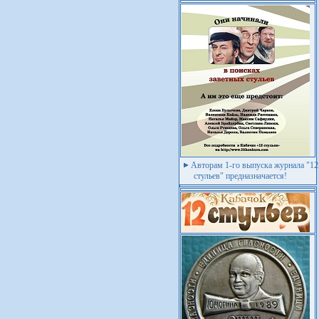
Авторам 1-го выпуска журнала "12
стульев" предназначается!