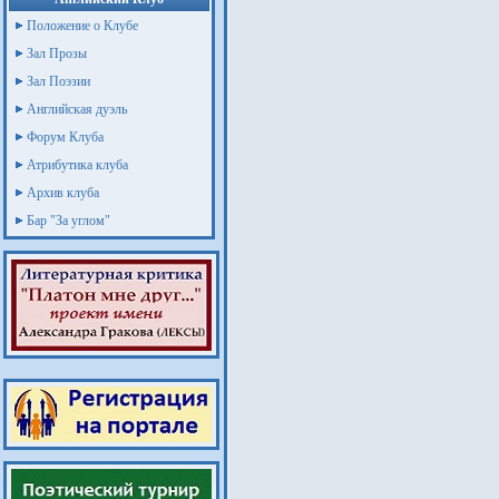
Положение о Клубе
Зал Прозы
Зал Поэзии
Английская дуэль
Форум Клуба
Атрибутика клуба
Архив клуба
Бар "За углом"