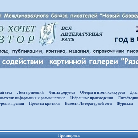
ый стол
Лента рецензий
Ленты форумов
Обзоры и итоги конкурсов
Диал
исатели: информация к размышлению
Избранные произведения
Литобъедин
урсы и премии
Проекты критики
Новости Литературной сети
Журналы
Произведение