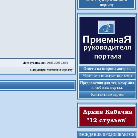
по МСП, издательству и
порталу
Дата публикации:
20.05.2008 12:56
Ответы на вопросы авторов.
Следующее:
Миллион за королеву
Материалы на актуальные темы
Предложения для тех, кому мил
и люб наш портал.
Контактные адреса
ЗАСЕДАНИЕ ПРОДОЛЖАЕТСЯ!