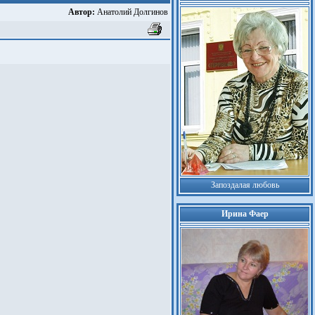
Автор:
Анатолий Долгинов
Запоздалая любовь
Ирина Фаер