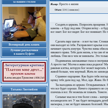
за нашим столом
Просто о жизни
Жанр:
Объем
: 3241 [ символов ]
Сходить в церковь. Попросить прощения. 
камень – я буду под ним. Оторви ветку – я буд
все знает. Бог все видит. Бог все понимает. Но
Сделать пару шагов – и вот ты там. Стоиш
Всемирный день кошек
они выходят из тебя. Расправляют крылья и в
начинает грызть изнутри. Чувство вины обвола
Лучшие рассказчики
никакого права. Тебе дали жизнь, и ты сам её 
в нашем Буфете
любишь. Они ни в чем не виноваты. Это только
Поднимаешь заплаканные глаза и смотришь 
А просто так! Молчи и живи пока родился! Мама
раковая клетка, которую Бог может вырезать. 
живой больше, чем мертвый. Жить по заповедя
Странное ощущение. Как будто тебя поглад
щенку тебе дали под зад. Мол, иди. Живи. Не 
Ты выходишь из церкви. Оглядываешься. Не 
что все будет хорошо. Ничего страшного не сл
Татьяна Лиотвейзен
плачешь и все. Не можешь не плакать. Тяжело
Сильные мысли и тем более слова – матери
восьмидесяти лет. У нас будет пятнадцать дет
насморка, у нас не будет никаких болезней. Мы