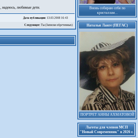
И, надеюсь, любимые дети.
Вновь собираю себя по
кристаллам...
Дата публикации:
13.03.2008 16:43
Наталья Ланге (ПЕГАС)
Следующее:
Ты (Записки обреченных)
ПОРТРЕТ АННЫ АХМАТОВОЙ
Льготы для членов МСП
"Новый Современник" в 2026 г.