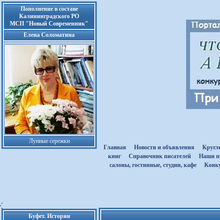
Пополнение в составе
Калининградского РО
МСП "Новый Современник"
Елена Соломатина
Лунные сережки
Главная
Новости и объявления
Кругл
книг
Cправочник писателей
Наши п
салоны, гостинные, студии, кафе
Kонк
Буфет. Истории