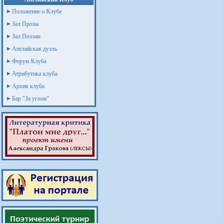
Положение о Клубе
Зал Прозы
Зал Поэзии
Английская дуэль
Форум Клуба
Атрибутика клуба
Архив клуба
Бар "За углом"