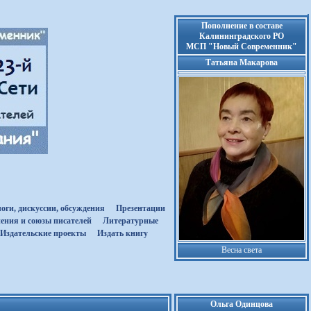
Пополнение в составе
Калининградского РО
МСП "Новый Современник"
Татьяна Макарова
оги, дискуссии, обсуждения
Презентации
ения и союзы писателей
Литературные
Издательские проекты
Издать книгу
Весна света
Ольга Одинцова