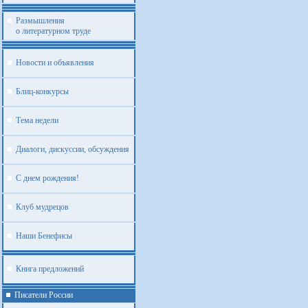
Размышления
о литературном труде
Новости и объявления
Блиц-конкурсы
Тема недели
Диалоги, дискуссии, обсуждения
С днем рождения!
Клуб мудрецов
Наши Бенефисы
Книга предложений
Писатели России