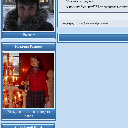
Мечтать не вредно…
А почему бы и нет??? Бог запретил мечтать
Предыдущее:
Ложь (Записки обреченных)
Вьюжит
Наталия Роднова
Не одинок и ты, пока кому то
нужен!
Английский Клуб