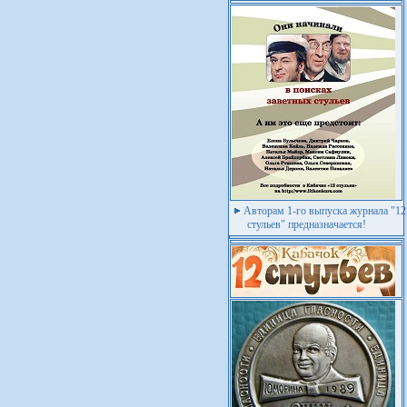
Авторам 1-го выпуска журнала "12
стульев" предназначается!