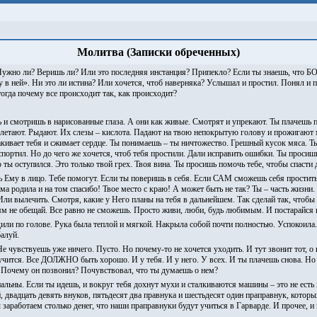
Молитва (Записки обреченных)
Нужно ли? Веришь ли? Или это последняя инстанция? Припекло? Если ты знаешь, что Б
у в ней». Ни это ли истина? Или хочется, чтоб наверняка? Услышал и простил. Понял и п
 тогда почему все происходит так, как происходит?
ь и смотришь в нарисованные глаза. А они как живые. Смотрят и упрекают. Ты плачешь
злетают. Рыдают. Их слезы – кислота. Падают на твою непокрытую голову и прожигают м
кивает тебя и сжимает сердце. Ты понимаешь – ты ничтожество. Грешный кусок мяса. Ты
испортил. Но до чего же хочется, чтоб тебя простили. Дали исправить ошибки. Ты просишь
 ты оступился. Это только твой грех. Твоя вина. Ты просишь помочь тебе, чтобы спасти 
Ему в лицо. Тебе помогут. Если ты поверишь в себя. Если САМ сможешь себя простить.
 родила и на том спасибо! Твое место с краю! А может быть не так? Ты – часть жизни. Т
Или вылечить. Смотря, какие у Него планы на тебя в дальнейшем. Так сделай так, чтобы
м не обещай. Все равно не сможешь. Просто живи, люби, будь любимым. И постарайся 
или по голове. Рука была теплой и мягкой. Накрыла собой почти полностью. Успокоила
балуй.
чувствуешь уже ничего. Пусто. Но почему-то не хочется уходить. И тут звонит тот, о к
учится. Все ДОЛЖНО быть хорошо. И у тебя. И у него. У всех. И ты плачешь снова. Но 
. Почему он позвонил? Почувствовал, что ты думаешь о нем?
альны. Если ты идешь, и вокруг тебя дохнут мухи и сталкиваются машины – это не есть
ей, двадцать девять внуков, пятьдесят два правнука и шестьдесят один праправнук, кото
 заработаем столько денег, что наши праправнуки будут учиться в Гарварде. И прочее, и