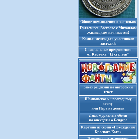
Общие помышления о застольях
Гуляем все! Застолье с Михаилом
Жванецким начинается!
Комплименты для участников
застолий
Cпециальные предложения
от Кабачка "12 стульев"
Заказ рецензии на авторский
текст
Шампанское к новогоднему
столу
или Игра на деньги
2 экз. журнала в обмен
на анекдоты о Бендере
Картина из серии «Похождения
Красного Кота»