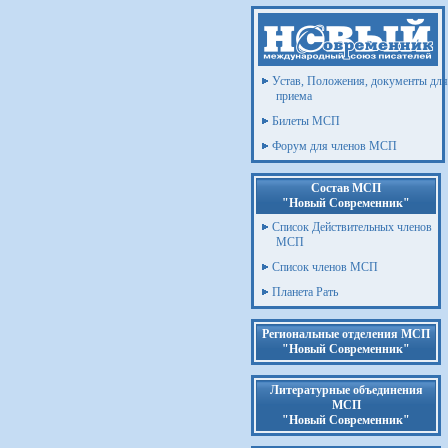
Устав, Положения, документы для
приема
Билеты МСП
Форум для членов МСП
Состав МСП
"Новый Современник"
Список Действительных членов
МСП
Список членов МСП
Планета Рать
Региональные отделения МСП
"Новый Современник"
Литературные объединения
МСП
"Новый Современник"