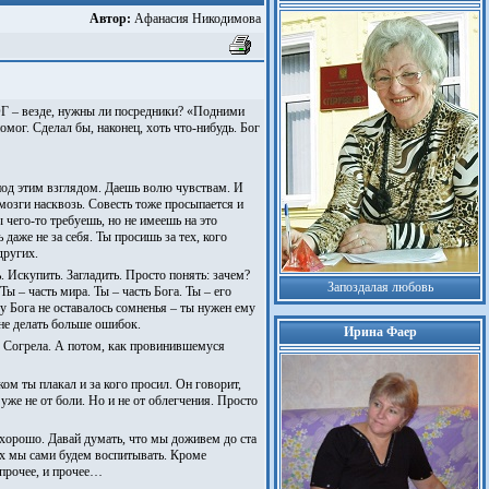
Автор:
Афанасия Никодимова
ОГ – везде, нужны ли посредники? «Подними
омог. Сделал бы, наконец, хоть что-нибудь. Бог
 под этим взглядом. Даешь волю чувствам. И
озги насквозь. Совесть тоже просыпается и
 чего-то требуешь, но не имеешь на это
 даже не за себя. Ты просишь за тех, кого
других.
 Искупить. Загладить. Просто понять: зачем?
Запоздалая любовь
ы – часть мира. Ты – часть Бога. Ты – его
 у Бога не оставалось сомненья – ты нужен ему
не делать больше ошибок.
Ирина Фаер
. Согрела. А потом, как провинившемуся
ом ты плакал и за кого просил. Он говорит,
уже не от боли. Но и не от облегчения. Просто
 хорошо. Давай думать, что мы доживем до ста
рых мы сами будем воспитывать. Кроме
 прочее, и прочее…