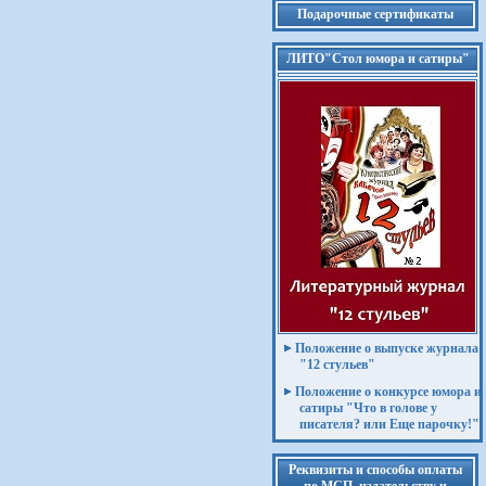
Подарочные сертификаты
ЛИТО"Стол юмора и сатиры"
Положение о выпуске журнала
"12 стульев"
Положение о конкурсе юмора и
сатиры "Что в голове у
писателя? или Еще парочку!"
Реквизиты и способы оплаты