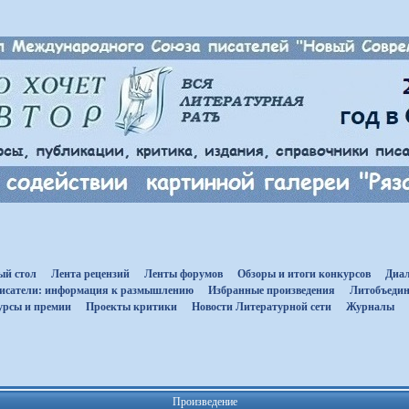
ый стол
Лента рецензий
Ленты форумов
Обзоры и итоги конкурсов
Диал
исатели: информация к размышлению
Избранные произведения
Литобъедин
урсы и премии
Проекты критики
Новости Литературной сети
Журналы
Произведение