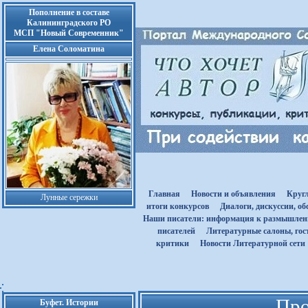
Пополнение в составе
Калининградского РО
МСП "Новый Современник"
Елена Соломатина
Главная
Новости и объявления
Круг
Лунные сережки
итоги конкурсов
Диалоги, дискуссии, о
Наши писатели: информация к размышле
писателей
Литературные салоны, гост
критики
Новости Литературной сети
Про
Буфет. Истории