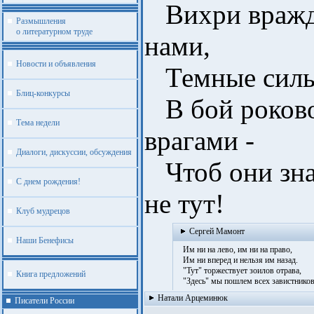
Вихри вражд
Размышления
о литературном труде
нами,
Новости и объявления
Темные силы 
Блиц-конкурсы
В бой роково
Тема недели
врагами -
Диалоги, дискуссии, обсуждения
Чтоб они знал
С днем рождения!
не тут!
Клуб мудрецов
Сергей Мамонт
Наши Бенефисы
Им ни на лево, им ни на право,
Им ни вперед и нельзя им назад.
"Тут" торжествует зоилов отрава,
Книга предложений
"Здесь" мы пошлем всех завистников 
Натали Арцеминюк
Писатели России