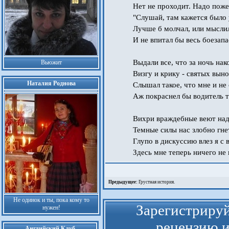
Нет не проходит. Надо поже
"Слушай, там кажется было 
Лучше б молчал, или мысли
И не впитал бы весь боезапа
Выдали все, что за ночь нак
Вьюжит
Визгу и крику - святых выно
Наталия Роднова
Слышал такое, что мне и не 
Аж покраснел бы водитель т
Вихри враждебные веют над
Темные силы нас злобно гне
Глупо в дискуссию влез я с 
Здесь мне теперь ничего не 
Предыдущее:
Грустная история.
Не одинок и ты, пока кому то
Зарегистрируй
нужен!
рецензию и
Английский Клуб