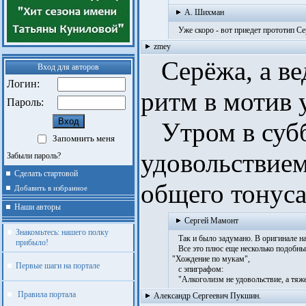
А. Шихман
Уже скоро - вот приедет прототип Сер
zmey
Серёжа, а вед
Вход для авторов
Логин:
ритм в мотив 
Пароль:
Утром в субб
Запомнить меня
удовольствием
Забыли пароль?
Сделать стартовой
общего тонуса
Добавить в избранное
Наши авторы
Сергей Мамонт
Знакомьтесь: нашего полку
Так и было задумано. В оригинале на
прибыло!
Все это плюс еще несколько подобных
"Хождение по мукам",
Первые шаги на портале
с эпиграфом:
"Алкоголизм не удовольствие, а тяж
Правила портала
Александр Сергеевич Пукшин.