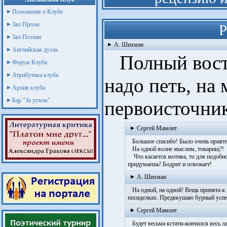
Положение о Клубе
Зал Прозы
Р
Зал Поэзии
А. Шихман
Английская дуэль
Полный восто
Форум Клуба
Атрибутика клуба
надо петь, на
Архив клуба
Бар "За углом"
первоисточник
Сергей Мамонт
Большое спасибо! Было очень приятно 
На одной волне мыслим, товарищ?!
Что касается мотива, то для подобно
придумаешь! Бодрит и освежает!
А. Шихман
На одной, на одной! Вещь принята к
посиделках. Предвкушаю бурный успе
Сергей Мамонт
Будет весьма кстати-кончился весь л