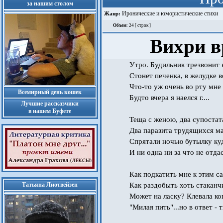
за нашим столом
Иронические и юмористические стихи
Жанр:
Объем
: 24 [ строк ]
Вихри в
Утро. Будильник трезвонит в
Стонет печенка, в желудке в
Что-то уж очень во рту мне 
Всемирный день кошек
Будто вчера я наелся г....
Лучшие рассказчики
в нашем Буфете
Теща с женою, два супостат
Два паразита трудящихся ма
Спрятали ночью бутылку куд
И ни одна ни за что не отдас
Как подкатить мне к этим с
Татьяна Лиотвейзен
Как раздобыть хоть стаканч
Может на ласку? Клевала ког
"Милая пить"...но в ответ - 