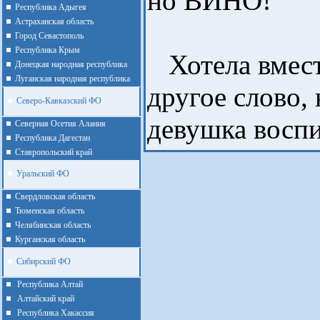
но ВИНО!
Республика Адыгея
Астраханская область
Город Севастополь
Республика Крым
Хотела вмест
Донецкая народная республика
Луганская народная республика
другое слово, 
Северо-Кавказский ФО
девушка воспи
Северная Осетия Алания
Республика Дагестан
Ставропольский край
Уральский ФО
Cвердловская область
Тюменская область
Челябинская область
Курганская область
Сибирский ФО
Республика Алтай
Алтайcкий край
Республика Хакассия