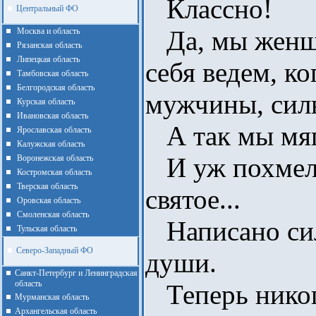
Классно!
Центральный ФО
Да, мы женщи
Москва и область
Рязанская область
Липецкая область
себя ведем, ко
Тамбовская область
Белгородская область
мужчины, силь
Курская область
Ивановская область
А так мы мяг
Ярославская область
Калужская область
И уж похмели
Воронежская область
Костромская область
Тверская область
святое...
Оровская область
Смоленская область
Написано сил
Тульская область
Северо-Западный ФО
души.
Санкт-Петербург и Ленинградская
область
Теперь никог
Мурманская область
Архангельская область