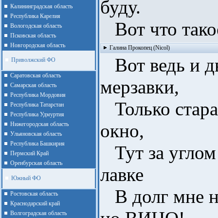
буду.
Калининградская область
Республика Карелия
Вот что такое
Вологодская область
Псковская область
Новгородская область
Галина Прокопец (Nicol)
Вот ведь и д
Приволжский ФО
Cаратовская область
мерзавки,
Cамарская область
Республика Мордовия
Только старал
Республика Татарстан
Республика Удмуртия
окно,
Нижегородская область
Ульяновская область
Республика Башкирия
Тут за углом
Пермский Край
Оренбурская область
лавке
Южный ФО
В долг мне н
Ростовская область
Краснодарский край
Волгоградская область